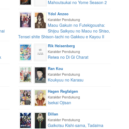
Mahoutsukai no Yome Season 2
Ydol Anzeo
Karakter Pendukung
Maou Gakuin no Futekigousha:
nai
Shijou Saikyou no Maou no Shiso,
Tensei shite Shison-tachi no Gakkou e Kayou II
Rik Heisenberg
Karakter Pendukung
k
Reiwa no Di Gi Charat
Ran Kou
Karakter Pendukung
Koukyuu no Karasu
Hagen Regfalgen
Karakter Pendukung
Isekai Ojisan
Dillan
Karakter Pendukung
Gaikotsu Kishi-sama, Tadaima