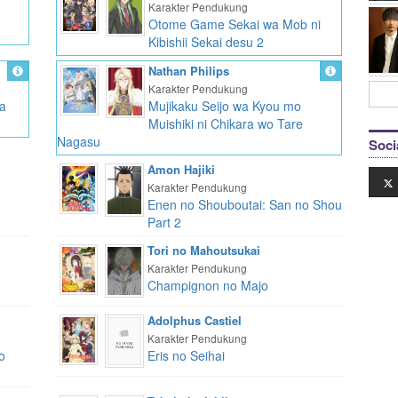
Karakter Pendukung
Otome Game Sekai wa Mob ni
Kibishii Sekai desu 2
Nathan Philips
Karakter Pendukung
ma
Mujikaku Seijo wa Kyou mo
Muishiki ni Chikara wo Tare
Nagasu
Soci
Amon Hajiki
Karakter Pendukung
Enen no Shouboutai: San no Shou
Part 2
Tori no Mahoutsukai
Karakter Pendukung
Champignon no Majo
Adolphus Castiel
Karakter Pendukung
o
Eris no Seihai