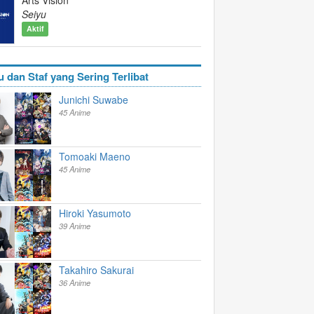
Seiyu
Aktif
u dan Staf yang Sering Terlibat
Junichi Suwabe
45 Anime
Tomoaki Maeno
45 Anime
Hiroki Yasumoto
39 Anime
Takahiro Sakurai
36 Anime