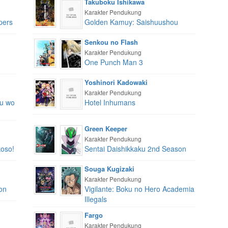
Takuboku Ishikawa
Karakter Pendukung
pers
Golden Kamuy: Saishuushou
Senkou no Flash
Karakter Pendukung
One Punch Man 3
Yoshinori Kadowaki
Karakter Pendukung
ku wo
Hotel Inhumans
Green Keeper
Karakter Pendukung
oso!
Sentai Daishikkaku 2nd Season
Souga Kugizaki
Karakter Pendukung
on
Vigilante: Boku no Hero Academia
Illegals
Fargo
Karakter Pendukung