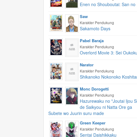
Enen no Shouboutai: San no
Saw
Karakter Pendukung
Sakamoto Days
Pabel Baraja
Karakter Pendukung
Overlord Movie 3: Sei Oukok
Narator
Karakter Pendukung
Shikanoko Nokonoko Koshita
Monc Dorogetti
Karakter Pendukung
Hazurewaku no "Joutai Ijou Sk
de Saikyou ni Natta Ore ga
Subete wo Juurin suru made
Green Keeper
Karakter Pendukung
Sentai Daishikkaku