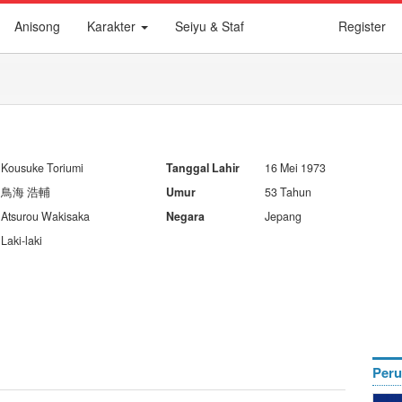
Anisong
Karakter
Seiyu & Staf
Register
Kousuke Toriumi
Tanggal Lahir
16 Mei 1973
鳥海 浩輔
Umur
53 Tahun
Atsurou Wakisaka
Negara
Jepang
Laki-laki
Peru