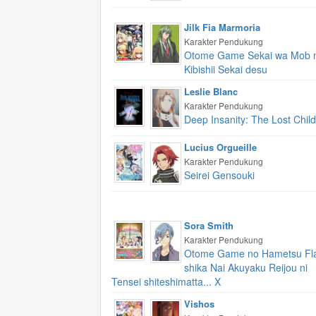
Jilk Fia Marmoria
Karakter Pendukung
Otome Game Sekai wa Mob n
Kibishii Sekai desu
Leslie Blanc
Karakter Pendukung
Deep Insanity: The Lost Child
Lucius Orgueille
Karakter Pendukung
Seirei Gensouki
Sora Smith
Karakter Pendukung
Otome Game no Hametsu Fl
shika Nai Akuyaku Reijou ni
Tensei shiteshimatta... X
Vishos