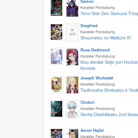
Saizou
Karakter Pendukung
Yoroi Shin Den Samurai Troo
Siegfried
Karakter Pendukung
Shuumatsu no Walküre III
Ross Dedmond
Karakter Pendukung
Kizu darake Seijo yori Houfu
Komete
Joseph Workstatt
Karakter Pendukung
Tsuihousha Shokudou e Youk
Chidori
Karakter Pendukung
Sentai Daishikkaku 2nd Seas
Amon Hajiki
Karakter Pendukung