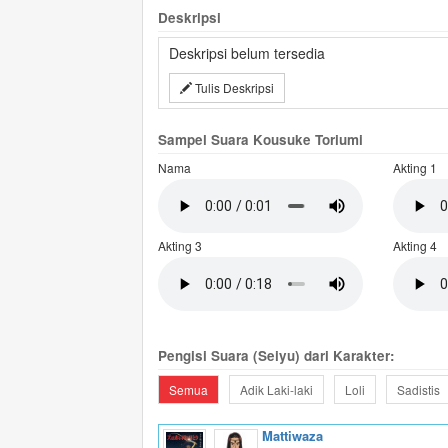
Deskripsi
Deskripsi belum tersedia
Tulis Deskripsi
Sampel Suara Kousuke Toriumi
Nama
Akting 1
Akting 3
Akting 4
Pengisi Suara (Seiyu) dari Karakter:
Semua
Adik Laki-laki
Loli
Sadistis
Mattiwaza