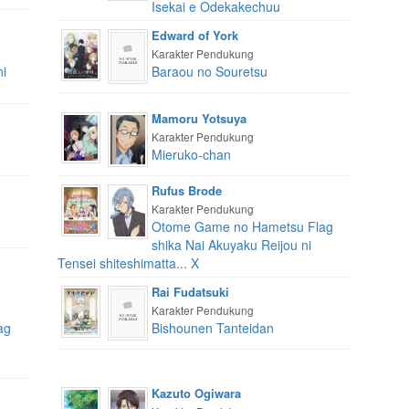
Isekai e Odekakechuu
Edward of York
Karakter Pendukung
i
Baraou no Souretsu
Mamoru Yotsuya
Karakter Pendukung
Mieruko-chan
Rufus Brode
Karakter Pendukung
Otome Game no Hametsu Flag
shika Nai Akuyaku Reijou ni
Tensei shiteshimatta... X
Rai Fudatsuki
Karakter Pendukung
ag
Bishounen Tanteidan
Kazuto Ogiwara