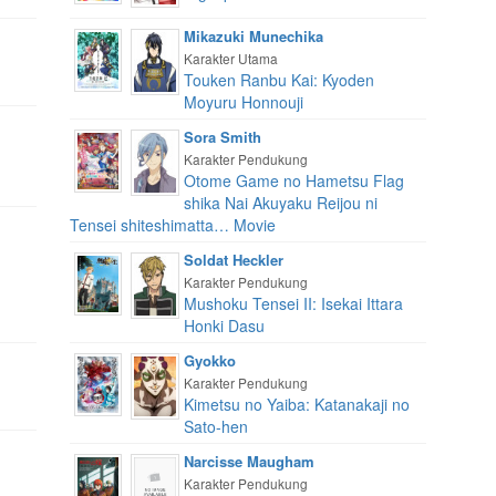
Mikazuki Munechika
Karakter Utama
Touken Ranbu Kai: Kyoden
Moyuru Honnouji
Sora Smith
Karakter Pendukung
Otome Game no Hametsu Flag
shika Nai Akuyaku Reijou ni
Tensei shiteshimatta… Movie
Soldat Heckler
Karakter Pendukung
Mushoku Tensei II: Isekai Ittara
Honki Dasu
Gyokko
Karakter Pendukung
Kimetsu no Yaiba: Katanakaji no
Sato-hen
Narcisse Maugham
Karakter Pendukung