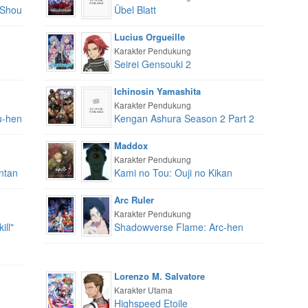
 Shou
Übel Blatt
Lucius Orgueille
Karakter Pendukung
Seirei Gensouki 2
Ichinosin Yamashita
Karakter Pendukung
u-hen
Kengan Ashura Season 2 Part 2
Maddox
Karakter Pendukung
ntan
Kami no Tou: Ouji no Kikan
Arc Ruler
Karakter Pendukung
ill"
Shadowverse Flame: Arc-hen
Lorenzo M. Salvatore
Karakter Utama
Highspeed Etoile