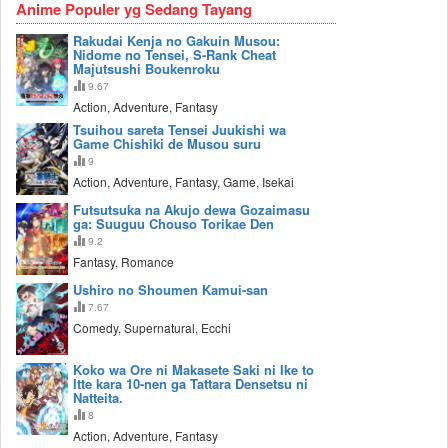
Anime Populer yg Sedang Tayang
Rakudai Kenja no Gakuin Musou:
Nidome no Tensei, S-Rank Cheat
Majutsushi Boukenroku
9.67
Action, Adventure, Fantasy
Tsuihou sareta Tensei Juukishi wa
Game Chishiki de Musou suru
9
Action, Adventure, Fantasy, Game, Isekai
Futsutsuka na Akujo dewa Gozaimasu
ga: Suuguu Chouso Torikae Den
9.2
Fantasy, Romance
Ushiro no Shoumen Kamui-san
7.67
Comedy, Supernatural, Ecchi
Koko wa Ore ni Makasete Saki ni Ike to
Itte kara 10-nen ga Tattara Densetsu ni
Natteita.
8
Action, Adventure, Fantasy