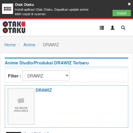
Otak Otaku
Install aplikasi Otak Otaku. Dapatkan update anime
Install
lebih cepat & nyaman
Toggle
Toggle
Toggl
navigation
Akun
Searc
Home
Anime
DRAWIZ
Anime Studio/Produksi DRAWIZ Terbaru
Filter :
DRAWIZ