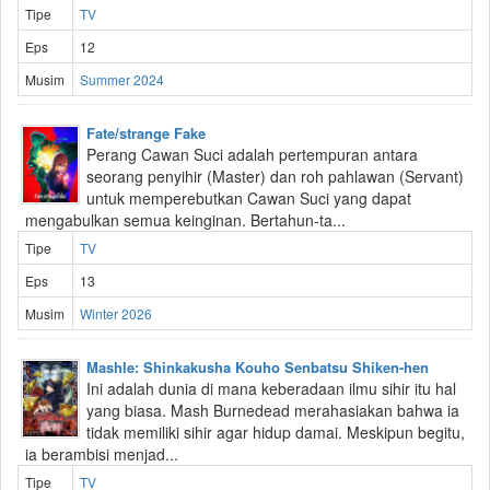
Tipe
TV
Eps
12
Musim
Summer 2024
Fate/strange Fake
Perang Cawan Suci adalah pertempuran antara
seorang penyihir (Master) dan roh pahlawan (Servant)
untuk memperebutkan Cawan Suci yang dapat
mengabulkan semua keinginan. Bertahun-ta...
Tipe
TV
Eps
13
Musim
Winter 2026
Mashle: Shinkakusha Kouho Senbatsu Shiken-hen
Ini adalah dunia di mana keberadaan ilmu sihir itu hal
yang biasa. Mash Burnedead merahasiakan bahwa ia
tidak memiliki sihir agar hidup damai. Meskipun begitu,
ia berambisi menjad...
Tipe
TV