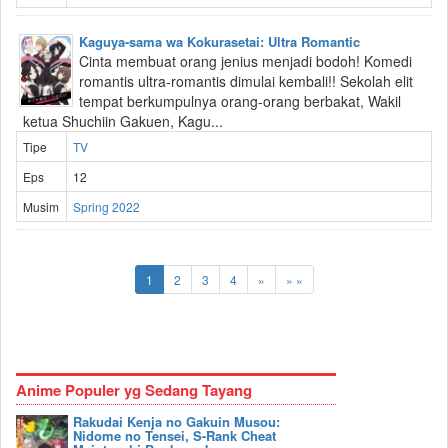
Kaguya-sama wa Kokurasetai: Ultra Romantic
Cinta membuat orang jenius menjadi bodoh! Komedi
romantis ultra-romantis dimulai kembali!! Sekolah elit
tempat berkumpulnya orang-orang berbakat, Wakil
ketua Shuchiin Gakuen, Kagu...
Tipe
TV
Eps
12
Musim
Spring 2022
1
2
3
4
»
» »
Anime Populer yg Sedang Tayang
Rakudai Kenja no Gakuin Musou:
Nidome no Tensei, S-Rank Cheat