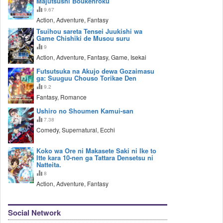
Majutsushi Boukenroku
9.67
Action, Adventure, Fantasy
Tsuihou sareta Tensei Juukishi wa
Game Chishiki de Musou suru
9
Action, Adventure, Fantasy, Game, Isekai
Futsutsuka na Akujo dewa Gozaimasu
ga: Suuguu Chouso Torikae Den
9.2
Fantasy, Romance
Ushiro no Shoumen Kamui-san
7.38
Comedy, Supernatural, Ecchi
Koko wa Ore ni Makasete Saki ni Ike to
Itte kara 10-nen ga Tattara Densetsu ni
Natteita.
8
Action, Adventure, Fantasy
Social Network