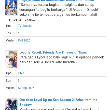
"Semuanya terasa begitu nostalgia… dan setiap
kenangan itu begitu berharga." Di Akademi Shuchiin,
sekolah elite tempat para genius berkumpul, takdir
mempertemukan...
Tipe
TV Special
Eps
1
Musim
Fall 2025
Lycoris Recoil: Friends Are Thieves of Time.
Para gadis LycoReco balik lagi! Ikuti 6 episode pendek
hari-hari seru & lucu di kafe mereka~
Tipe
ONA
Eps
6
Musim
Spring 2025
Ore dake Level Up na Ken Season 2: Arise from the
Shadow
Musim kedua dari seri anime Ore dake Level Up na