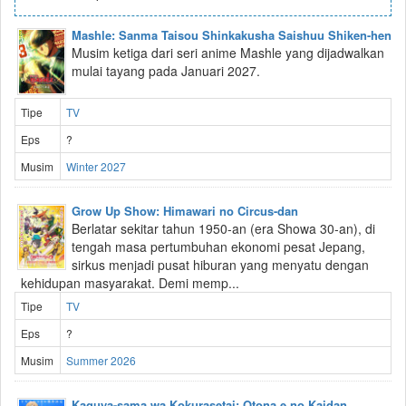
Mashle: Sanma Taisou Shinkakusha Saishuu Shiken-hen
Musim ketiga dari seri anime Mashle yang dijadwalkan
mulai tayang pada Januari 2027.
Tipe
TV
Eps
?
Musim
Winter 2027
Grow Up Show: Himawari no Circus-dan
Berlatar sekitar tahun 1950-an (era Showa 30-an), di
tengah masa pertumbuhan ekonomi pesat Jepang,
sirkus menjadi pusat hiburan yang menyatu dengan
kehidupan masyarakat. Demi memp...
Tipe
TV
Eps
?
Musim
Summer 2026
Kaguya-sama wa Kokurasetai: Otona e no Kaidan