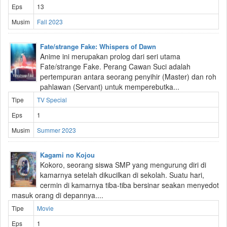
Eps
13
Musim
Fall 2023
Fate/strange Fake: Whispers of Dawn
Anime ini merupakan prolog dari seri utama
Fate/strange Fake. Perang Cawan Suci adalah
pertempuran antara seorang penyihir (Master) dan roh
pahlawan (Servant) untuk memperebutka...
Tipe
TV Special
Eps
1
Musim
Summer 2023
Kagami no Kojou
Kokoro, seorang siswa SMP yang mengurung diri di
kamarnya setelah dikucilkan di sekolah. Suatu hari,
cermin di kamarnya tiba-tiba bersinar seakan menyedot
masuk orang di depannya....
Tipe
Movie
Eps
1