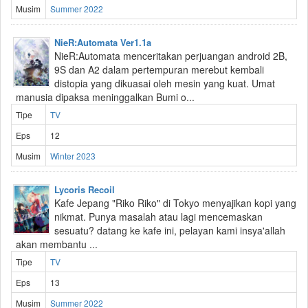
Musim
Summer 2022
NieR:Automata Ver1.1a
NieR:Automata menceritakan perjuangan android 2B,
9S dan A2 dalam pertempuran merebut kembali
distopia yang dikuasai oleh mesin yang kuat. Umat
manusia dipaksa meninggalkan Bumi o...
Tipe
TV
Eps
12
Musim
Winter 2023
Lycoris Recoil
Kafe Jepang "Riko Riko" di Tokyo menyajikan kopi yang
nikmat. Punya masalah atau lagi mencemaskan
sesuatu? datang ke kafe ini, pelayan kami insya'allah
akan membantu ...
Tipe
TV
Eps
13
Musim
Summer 2022