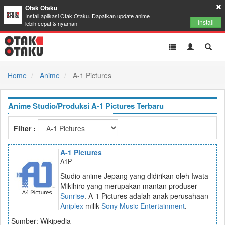
Otak Otaku
Install aplikasi Otak Otaku. Dapatkan update anime
Install
lebih cepat & nyaman
Toggle
Toggle
Toggl
navigation
Akun
Searc
Home
Anime
A-1 Pictures
Anime Studio/Produksi A-1 Pictures Terbaru
Filter :
A-1 Pictures
A1P
Studio anime Jepang yang didirikan oleh Iwata
Mikihiro yang merupakan mantan produser
Sunrise
. A-1 Pictures adalah anak perusahaan
Aniplex
milik
Sony Music Entertainment
.
Sumber: Wikipedia