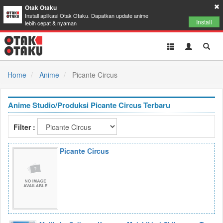
Otak Otaku
Install aplikasi Otak Otaku. Dapatkan update anime
Install
lebih cepat & nyaman
Toggle
Toggle
Toggl
navigation
Akun
Searc
Home
Anime
Picante Circus
Anime Studio/Produksi Picante Circus Terbaru
Filter :
Picante Circus