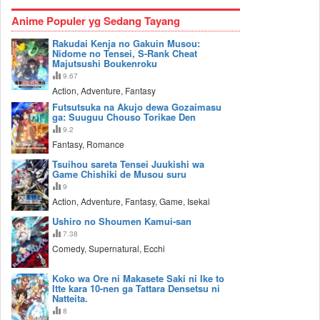
Anime Populer yg Sedang Tayang
Rakudai Kenja no Gakuin Musou:
Nidome no Tensei, S-Rank Cheat
Majutsushi Boukenroku
9.67
Action, Adventure, Fantasy
Futsutsuka na Akujo dewa Gozaimasu
ga: Suuguu Chouso Torikae Den
9.2
Fantasy, Romance
Tsuihou sareta Tensei Juukishi wa
Game Chishiki de Musou suru
9
Action, Adventure, Fantasy, Game, Isekai
Ushiro no Shoumen Kamui-san
7.38
Comedy, Supernatural, Ecchi
Koko wa Ore ni Makasete Saki ni Ike to
Itte kara 10-nen ga Tattara Densetsu ni
Natteita.
8