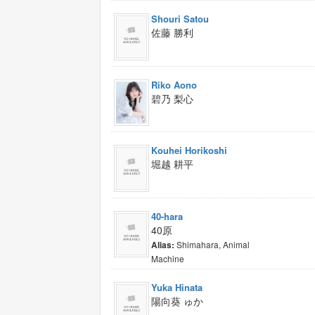
Shouri Satou
佐藤 勝利
Riko Aono
碧乃 梨心
Kouhei Horikoshi
堀越 耕平
40-hara
40原
Shimahara, Animal
Alias:
Machine
Yuka Hinata
陽向葵 ゅか