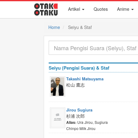
Artikel
Quotes
Anime
Home
Seiyu & Staf
Seiyu (Pengisi Suara) & Staf
Takashi Matsuyama
松山 鷹志
Jirou Sugiura
杉浦 次郎
Ura Jirou, Sugiura
Alias:
Chinpo Milk Jirou