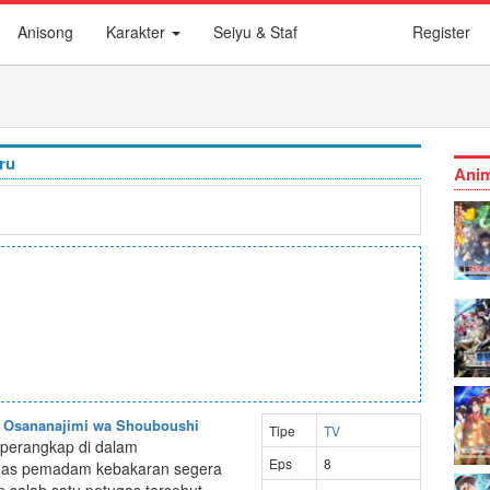
Anisong
Karakter
Seiyu & Staf
Register
ru
Anim
u: Osananajimi wa Shouboushi
Tipe
TV
rperangkap di dalam
Eps
8
ugas pemadam kebakaran segera