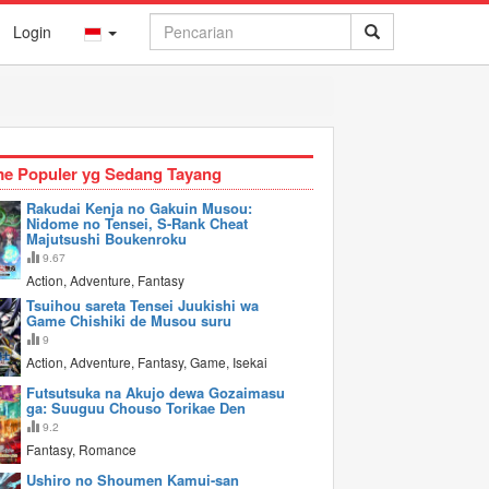
Login
e Populer yg Sedang Tayang
Rakudai Kenja no Gakuin Musou:
Nidome no Tensei, S-Rank Cheat
Majutsushi Boukenroku
9.67
Action, Adventure, Fantasy
Tsuihou sareta Tensei Juukishi wa
Game Chishiki de Musou suru
9
Action, Adventure, Fantasy, Game, Isekai
Futsutsuka na Akujo dewa Gozaimasu
ga: Suuguu Chouso Torikae Den
9.2
Fantasy, Romance
Ushiro no Shoumen Kamui-san