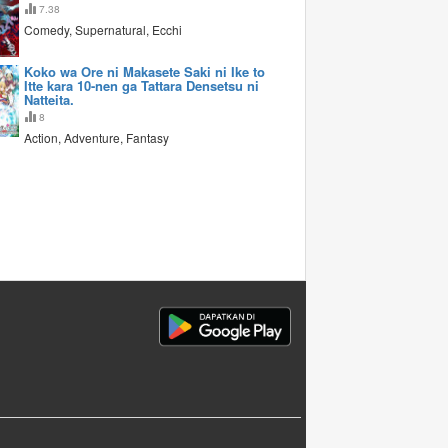
7.38
Comedy, Supernatural, Ecchi
Koko wa Ore ni Makasete Saki ni Ike to
Itte kara 10-nen ga Tattara Densetsu ni
Natteita.
8
Action, Adventure, Fantasy