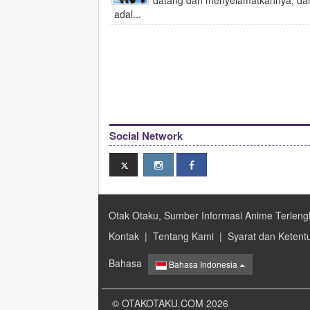
datang dan menyelamatkannya, dan 
adal...
Social Network
Otak Otaku, Sumber Informasi Anime Terleng
Kontak
|
Tentang Kami
|
Syarat dan Ketent
Bahasa
Bahasa Indonesia
© OTAKOTAKU.COM 2026