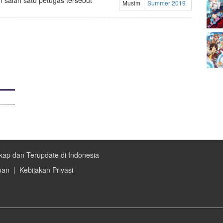
salah satu petugas tersebut
Musim
Summer 2019
kap dan Terupdate di Indonesia
uan
|
Kebijakan Privasi