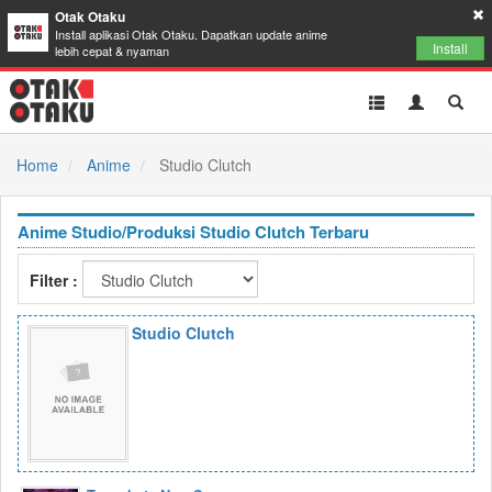
Otak Otaku
Install aplikasi Otak Otaku. Dapatkan update anime
Install
lebih cepat & nyaman
Toggle
Toggle
Toggl
navigation
Akun
Searc
Home
Anime
Studio Clutch
Anime Studio/Produksi Studio Clutch Terbaru
Filter :
Studio Clutch