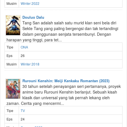
Musim
Winter 2022
Douluo Dalu
Tang San adalah salah satu murid klan seni bela diri
Sekte Tang yang paling bergengsi dan tak tertandingi
dalam penggunaan senjata tersembunyi. Dengan
harapan yang tinggi, para tet...
Tipe
ONA
Eps
26
Musim
Winter 2018
Rurouni Kenshin: Meiji Kenkaku Romantan (2023)
30 tahun setelah penayangan seri pertamanya, proyek
anime baru Rurouni Kenshin berlanjut. Sebuah kisah
klasik dan universal yang tak pernah lekang oleh
zaman. Cerita yang mencermi...
Tipe
TV
Eps
24