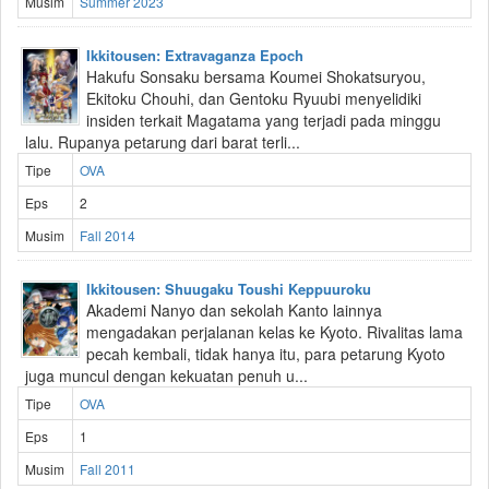
Musim
Summer 2023
Ikkitousen: Extravaganza Epoch
Hakufu Sonsaku bersama Koumei Shokatsuryou,
Ekitoku Chouhi, dan Gentoku Ryuubi menyelidiki
insiden terkait Magatama yang terjadi pada minggu
lalu. Rupanya petarung dari barat terli...
Tipe
OVA
Eps
2
Musim
Fall 2014
Ikkitousen: Shuugaku Toushi Keppuuroku
Akademi Nanyo dan sekolah Kanto lainnya
mengadakan perjalanan kelas ke Kyoto. Rivalitas lama
pecah kembali, tidak hanya itu, para petarung Kyoto
juga muncul dengan kekuatan penuh u...
Tipe
OVA
Eps
1
Musim
Fall 2011