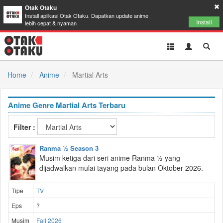
Otak Otaku
Install aplikasi Otak Otaku. Dapatkan update anime
Install
lebih cepat & nyaman
Toggle
Toggle
Toggl
navigation
Akun
Searc
Home
Anime
Martial Arts
Anime Genre Martial Arts Terbaru
Filter :
Ranma ½ Season 3
Musim ketiga dari seri anime Ranma ½ yang
dijadwalkan mulai tayang pada bulan Oktober 2026.
Tipe
TV
Eps
?
Musim
Fall 2026