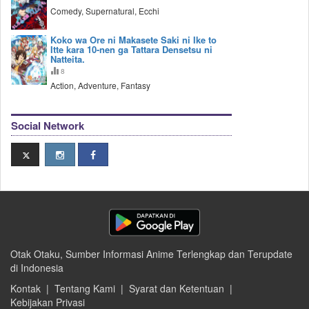
Comedy, Supernatural, Ecchi
Koko wa Ore ni Makasete Saki ni Ike to
Itte kara 10-nen ga Tattara Densetsu ni
Natteita.
8
Action, Adventure, Fantasy
Social Network
Otak Otaku, Sumber Informasi Anime Terlengkap dan Terupdate
di Indonesia
Kontak
|
Tentang Kami
|
Syarat dan Ketentuan
|
Kebijakan Privasi