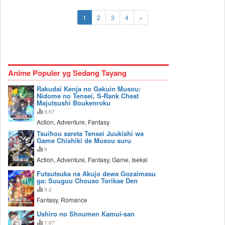
1
2
3
4
»
Anime Populer yg Sedang Tayang
Rakudai Kenja no Gakuin Musou:
Nidome no Tensei, S-Rank Cheat
Majutsushi Boukenroku
9.67
Action, Adventure, Fantasy
Tsuihou sareta Tensei Juukishi wa
Game Chishiki de Musou suru
9
Action, Adventure, Fantasy, Game, Isekai
Futsutsuka na Akujo dewa Gozaimasu
ga: Suuguu Chouso Torikae Den
9.2
Fantasy, Romance
Ushiro no Shoumen Kamui-san
7.67