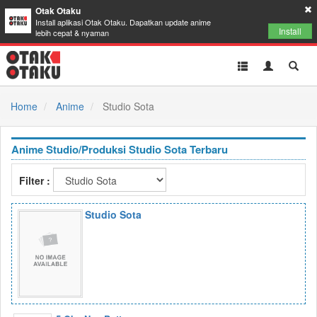
Otak Otaku
Install aplikasi Otak Otaku. Dapatkan update anime
Install
lebih cepat & nyaman
Toggle
Toggle
Toggl
navigation
Akun
Searc
Home
Anime
Studio Sota
Anime Studio/Produksi Studio Sota Terbaru
Filter :
Studio Sota