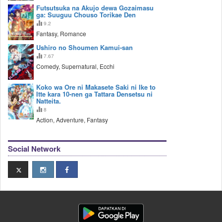
Futsutsuka na Akujo dewa Gozaimasu
ga: Suuguu Chouso Torikae Den
9.2
Fantasy, Romance
Ushiro no Shoumen Kamui-san
7.67
Comedy, Supernatural, Ecchi
Koko wa Ore ni Makasete Saki ni Ike to
Itte kara 10-nen ga Tattara Densetsu ni
Natteita.
8
Action, Adventure, Fantasy
Social Network