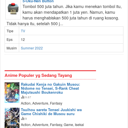
5-Oku-Nen Button
Tombol 500 juta tahun. Jika kamu menekan tombol itu,
kamu akan mendapatkan 1 juta yen. Namun, kamu
harus menghabiskan 500 juta tahun di ruang kosong.
Tidak hanya itu, setelah 500 j...
Tipe
TV
Eps
12
Musim
Summer 2022
Anime Populer yg Sedang Tayang
Rakudai Kenja no Gakuin Musou:
Nidome no Tensei, S-Rank Cheat
Majutsushi Boukenroku
9.67
Action, Adventure, Fantasy
Tsuihou sareta Tensei Juukishi wa
Game Chishiki de Musou suru
9
Action, Adventure, Fantasy, Game, Isekai