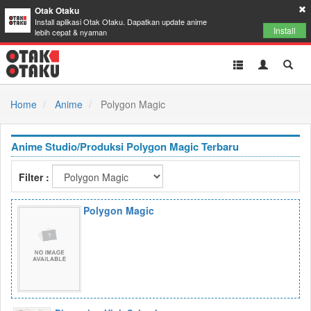
Otak Otaku
Install aplikasi Otak Otaku. Dapatkan update anime
Install
lebih cepat & nyaman
Toggle
Toggle
Toggl
navigation
Akun
Searc
Home
Anime
Polygon Magic
Anime Studio/Produksi Polygon Magic Terbaru
Filter :
Polygon Magic