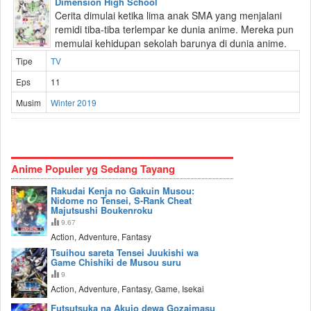
Dimension High School
Cerita dimulai ketika lima anak SMA yang menjalani
remidi tiba-tiba terlempar ke dunia anime. Mereka pun
memulai kehidupan sekolah barunya di dunia anime.
Tipe
TV
Eps
11
Musim
Winter 2019
Anime Populer yg Sedang Tayang
Rakudai Kenja no Gakuin Musou:
Nidome no Tensei, S-Rank Cheat
Majutsushi Boukenroku
9.67
Action, Adventure, Fantasy
Tsuihou sareta Tensei Juukishi wa
Game Chishiki de Musou suru
9
Action, Adventure, Fantasy, Game, Isekai
Futsutsuka na Akujo dewa Gozaimasu