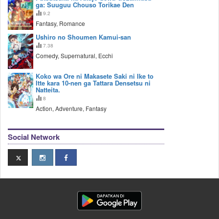
ga: Suuguu Chouso Torikae Den
9.2
Fantasy, Romance
Ushiro no Shoumen Kamui-san
7.38
Comedy, Supernatural, Ecchi
Koko wa Ore ni Makasete Saki ni Ike to
Itte kara 10-nen ga Tattara Densetsu ni
Natteita.
8
Action, Adventure, Fantasy
Social Network