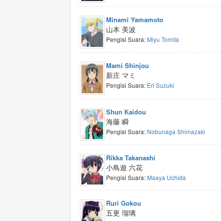
Minami Yamamoto
山本 美波
Pengisi Suara:
Miyu Tomita
Mami Shinjou
新庄 マミ
Pengisi Suara:
Eri Suzuki
Shun Kaidou
海藤 瞬
Pengisi Suara:
Nobunaga Shimazaki
Rikka Takanashi
小鳥遊 六花
Pengisi Suara:
Maaya Uchida
Ruri Gokou
五更 瑠璃