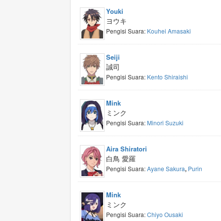
Youki
ヨウキ
Pengisi Suara:
Kouhei Amasaki
Seiji
誠司
Pengisi Suara:
Kento Shiraishi
Mink
ミンク
Pengisi Suara:
Minori Suzuki
Aira Shiratori
白鳥 愛羅
Pengisi Suara:
Ayane Sakura
Purin
,
Mink
ミンク
Pengisi Suara:
Chiyo Ousaki