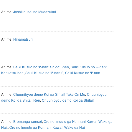
Anime:
Joshikousei no Mudazukai
Anime:
Hinamatsuri
Anime:
Saiki Kusuo no Ψ-nan: Shidou-hen
Saiki Kusuo no Ψ-nan:
,
Kanketsu-hen
Saiki Kusuo no Ψ-nan 2
Saiki Kusuo no Ψ-nan
,
,
Anime:
Chuunibyou demo Koi ga Shitai! Take On Me
Chuunibyou
,
demo Koi ga Shitai! Ren
Chuunibyou demo Koi ga Shitai!
,
Anime:
Eromanga-sensei
Ore no Imouto ga Konnani Kawaii Wake ga
,
Nai.
Ore no Imouto ga Konnani Kawaii Wake ga Nai
,