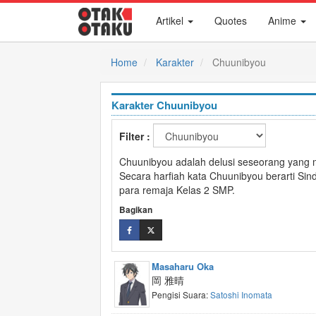
Artikel
Quotes
Anime
Home
Karakter
Chuunibyou
Karakter Chuunibyou
Filter :
Chuunibyou adalah delusi seseorang yang me
Secara harfiah kata Chuunibyou berarti Si
para remaja Kelas 2 SMP.
Bagikan
Masaharu Oka
岡 雅晴
Pengisi Suara:
Satoshi Inomata