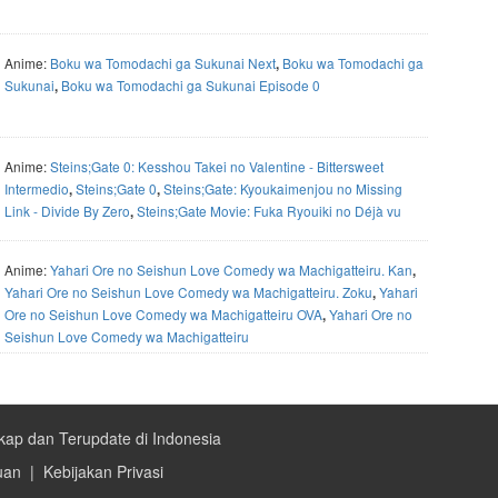
Anime:
Boku wa Tomodachi ga Sukunai Next
Boku wa Tomodachi ga
,
Sukunai
Boku wa Tomodachi ga Sukunai Episode 0
,
Anime:
Steins;Gate 0: Kesshou Takei no Valentine - Bittersweet
Intermedio
Steins;Gate 0
Steins;Gate: Kyoukaimenjou no Missing
,
,
Link - Divide By Zero
Steins;Gate Movie: Fuka Ryouiki no Déjà vu
,
Anime:
Yahari Ore no Seishun Love Comedy wa Machigatteiru. Kan
,
Yahari Ore no Seishun Love Comedy wa Machigatteiru. Zoku
Yahari
,
Ore no Seishun Love Comedy wa Machigatteiru OVA
Yahari Ore no
,
Seishun Love Comedy wa Machigatteiru
kap dan Terupdate di Indonesia
uan
|
Kebijakan Privasi