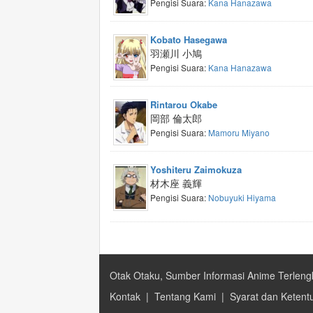
Pengisi Suara:
Kana Hanazawa
Kobato Hasegawa
羽瀬川 小鳩
Pengisi Suara:
Kana Hanazawa
Rintarou Okabe
岡部 倫太郎
Pengisi Suara:
Mamoru Miyano
Yoshiteru Zaimokuza
材木座 義輝
Pengisi Suara:
Nobuyuki Hiyama
Otak Otaku, Sumber Informasi Anime Terleng
Kontak
|
Tentang Kami
|
Syarat dan Ketent