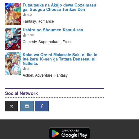
Futsutsuka na Akujo dewa Gozaimasu
ga: Suuguu Chouso Torikae Den
9.2
Fantasy, Romance
Ushiro no Shoumen Kamui-san
7.38
Comedy, Supernatural, Ecchi
Koko wa Ore ni Makasete Saki ni Ike to
Itte kara 10-nen ga Tattara Densetsu ni
Natteita.
8
Action, Adventure, Fantasy
Social Network