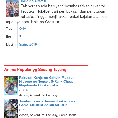
Holo no Graffiti
Tak pernah ada hari yang membosankan di kantor
Produksi Hololive, dari pembukaan dan penutupan
rahasia, hingga menjinakkan paket kejutan atau lebih
tepatnya bom. Holo no Graffiti m...
Tipe
ONA
Eps
?
Musim
Spring 2019
Anime Populer yg Sedang Tayang
Rakudai Kenja no Gakuin Musou:
Nidome no Tensei, S-Rank Cheat
Majutsushi Boukenroku
9.67
Action, Adventure, Fantasy
Tsuihou sareta Tensei Juukishi wa
Game Chishiki de Musou suru
9
Action, Adventure, Fantasy, Game, Isekai