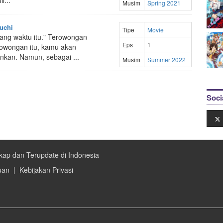
i...
Musim
Spring 2021
uchi
Tipe
Movie
yang waktu itu." Terowongan
Eps
1
owongan itu, kamu akan
nkan. Namun, sebagai ...
Musim
Summer 2022
Soci
kap dan Terupdate di Indonesia
uan
|
Kebijakan Privasi