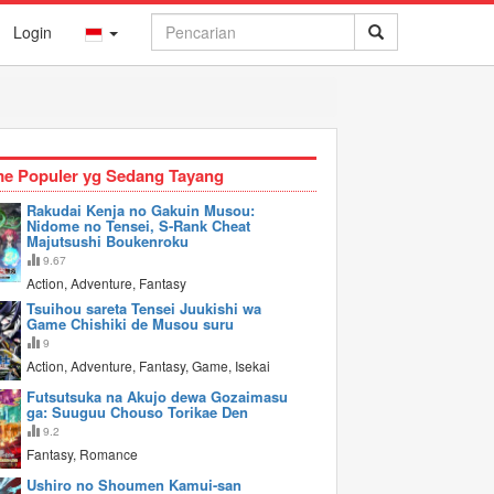
Login
e Populer yg Sedang Tayang
Rakudai Kenja no Gakuin Musou:
Nidome no Tensei, S-Rank Cheat
Majutsushi Boukenroku
9.67
Action, Adventure, Fantasy
Tsuihou sareta Tensei Juukishi wa
Game Chishiki de Musou suru
9
Action, Adventure, Fantasy, Game, Isekai
Futsutsuka na Akujo dewa Gozaimasu
ga: Suuguu Chouso Torikae Den
9.2
Fantasy, Romance
Ushiro no Shoumen Kamui-san