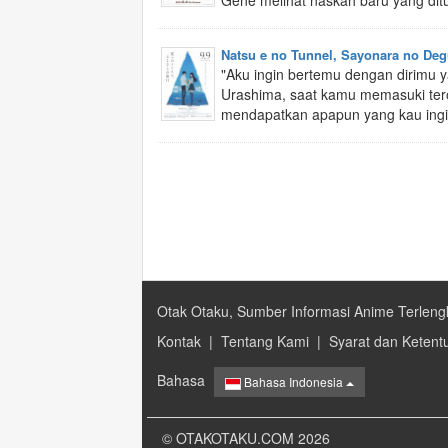
Gene melihat naskah baru yang ditul
Natsu e no Tunnel, Sayonara no Deg
"Aku ingin bertemu dengan dirimu 
Urashima, saat kamu memasuki ter
mendapatkan apapun yang kau ingi
Otak Otaku, Sumber Informasi Anime Terleng
Kontak
|
Tentang Kami
|
Syarat dan Ketent
Bahasa
Bahasa Indonesia
© OTAKOTAKU.COM 2026