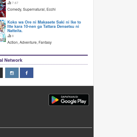
7.67
Comedy, Supernatural, Ecchi
Koko wa Ore ni Makasete Saki ni Ike to
Itte kara 10-nen ga Tattara Densetsu ni
Natteita.
8
Action, Adventure, Fantasy
al Network