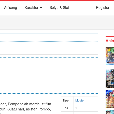
Anisong
Karakter
Seiyu & Staf
Register
Anim
Tipe
Movie
wood", Pompo telah membuat film
Eps
1
pun. Suatu hari, asisten Pompo,