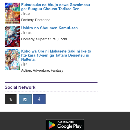
Futsutsuka na Akujo dewa Gozaimasu
ga: Suuguu Chouso Torikae Den
9.2
Fantasy, Romance
Ushiro no Shoumen Kamui-san
7.38
Comedy, Supernatural, Ecchi
Koko wa Ore ni Makasete Saki ni Ike to
Itte kara 10-nen ga Tattara Densetsu ni
Natteita.
8
Action, Adventure, Fantasy
Social Network