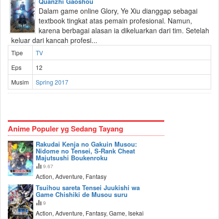
Quanzhi Gaoshou
Dalam game online Glory, Ye Xiu dianggap sebagai
textbook tingkat atas pemain profesional. Namun,
karena berbagai alasan ia dikeluarkan dari tim. Setelah
keluar dari kancah profesi...
Tipe
TV
Eps
12
Musim
Spring 2017
Anime Populer yg Sedang Tayang
Rakudai Kenja no Gakuin Musou:
Nidome no Tensei, S-Rank Cheat
Majutsushi Boukenroku
9.67
Action, Adventure, Fantasy
Tsuihou sareta Tensei Juukishi wa
Game Chishiki de Musou suru
9
Action, Adventure, Fantasy, Game, Isekai