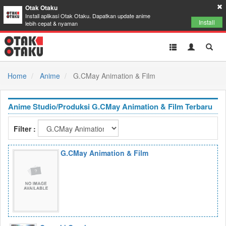
Otak Otaku
Install aplikasi Otak Otaku. Dapatkan update anime
Install
lebih cepat & nyaman
Toggle
Toggle
Toggl
navigation
Akun
Searc
Home
Anime
G.CMay Animation & Film
Anime Studio/Produksi G.CMay Animation & Film Terbaru
Filter :
G.CMay Animation & Film