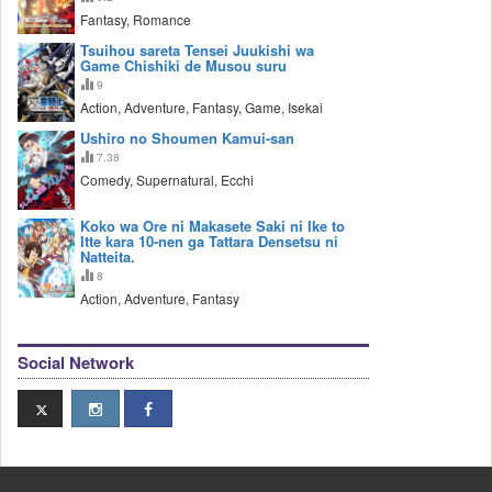
Fantasy, Romance
Tsuihou sareta Tensei Juukishi wa
Game Chishiki de Musou suru
9
Action, Adventure, Fantasy, Game, Isekai
Ushiro no Shoumen Kamui-san
7.38
Comedy, Supernatural, Ecchi
Koko wa Ore ni Makasete Saki ni Ike to
Itte kara 10-nen ga Tattara Densetsu ni
Natteita.
8
Action, Adventure, Fantasy
Social Network