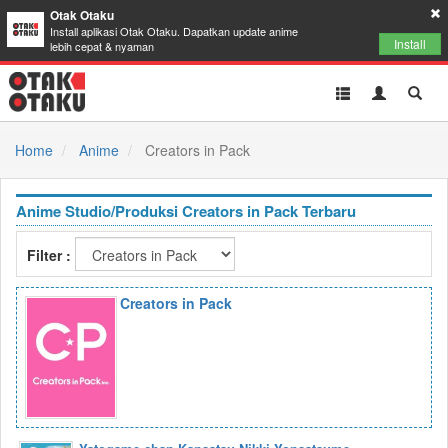
Otak Otaku
Install aplikasi Otak Otaku. Dapatkan update anime
Install
lebih cepat & nyaman
Toggle
Toggle
Toggl
navigation
Akun
Searc
Home
Anime
Creators in Pack
Anime Studio/Produksi Creators in Pack Terbaru
Filter :
Creators in Pack