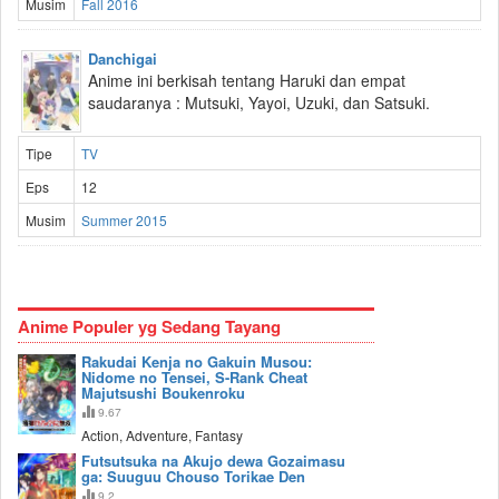
Musim
Fall 2016
Danchigai
Anime ini berkisah tentang Haruki dan empat
saudaranya : Mutsuki, Yayoi, Uzuki, dan Satsuki.
Tipe
TV
Eps
12
Musim
Summer 2015
Anime Populer yg Sedang Tayang
Rakudai Kenja no Gakuin Musou:
Nidome no Tensei, S-Rank Cheat
Majutsushi Boukenroku
9.67
Action, Adventure, Fantasy
Futsutsuka na Akujo dewa Gozaimasu
ga: Suuguu Chouso Torikae Den
9.2