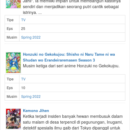
Jahil". Ia memiliki impian untuk membangun kastilnya
sendiri dan menjadikan seorang putri cantik sebagai
istrinya. ...
Tipe
TV
Eps
25
Musim
Spring 2022
Honzuki no Gekokujou: Shisho ni Naru Tame ni wa
Shudan wo Erandeiraremasen Season 3
Musim ketiga dari seri anime Honzuki no Gekokujou.
Tipe
TV
Eps
10
Musim
Spring 2022
Kemono Jihen
Ketika terjadi insiden banyak hewan membusuk dalam
satu malam di desa terpencil di pegunungan, Inugami,
detektif spesialis ilmu gaib dari Tokyo dipanggil untuk