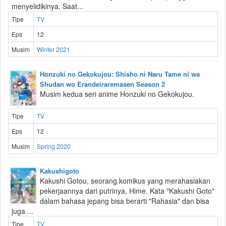
menyelidikinya. Saat...
Tipe
TV
Eps
12
Musim
Winter 2021
Honzuki no Gekokujou: Shisho ni Naru Tame ni wa
Shudan wo Erandeiraremasen Season 2
Musim kedua seri anime Honzuki no Gekokujou.
Tipe
TV
Eps
12
Musim
Spring 2020
Kakushigoto
Kakushi Gotou, seorang komikus yang merahasiakan
pekerjaannya dari putrinya, Hime. Kata "Kakushi Goto"
dalam bahasa jepang bisa berarti "Rahasia" dan bisa
juga ...
Tipe
TV