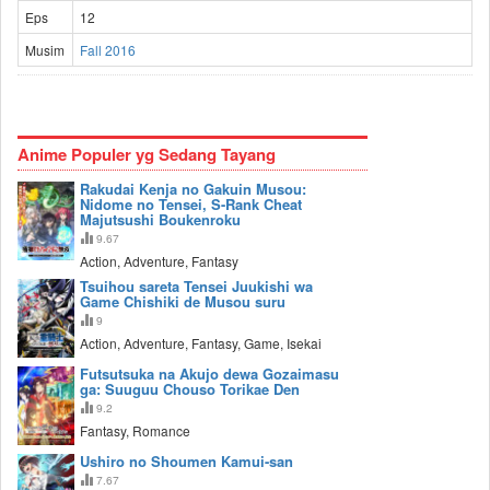
Eps
12
Musim
Fall 2016
Anime Populer yg Sedang Tayang
Rakudai Kenja no Gakuin Musou:
Nidome no Tensei, S-Rank Cheat
Majutsushi Boukenroku
9.67
Action, Adventure, Fantasy
Tsuihou sareta Tensei Juukishi wa
Game Chishiki de Musou suru
9
Action, Adventure, Fantasy, Game, Isekai
Futsutsuka na Akujo dewa Gozaimasu
ga: Suuguu Chouso Torikae Den
9.2
Fantasy, Romance
Ushiro no Shoumen Kamui-san
7.67