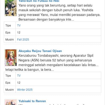
Yano-kun no Futsuu no Hibi
Yano orang yang tak beruntung, setiap hari selalu
masuk sekolah dengan tubuh penuh luka. Yoshida
yang merawat Yano, mulai memiliki perasaan padanya.
Bersamaan dengan banyaknya inte...
Tipe
TV
Eps
12
Musim
Fall 2025
Akuyaku Reijou Tensei Ojisan
Kenzaburou Tondabayashi, seorang Aparatur Sipil
Negara (ASN) berusia 52 tahun yang seharusnya
meninggal setelah mengalami kecelakaan lalu lintas...
tetapi ketika ia bangun, ia bera...
Tipe
TV
Eps
12
Musim
Winter 2025
Yubisaki to Renren