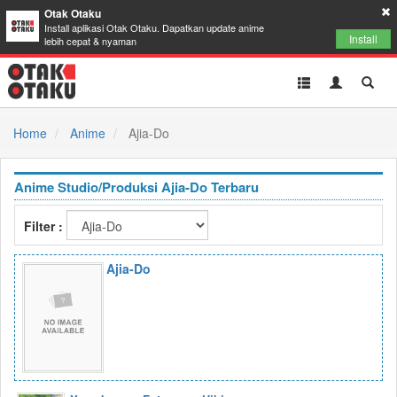
Otak Otaku
Install aplikasi Otak Otaku. Dapatkan update anime
Install
lebih cepat & nyaman
Toggle
Toggle
Toggl
navigation
Akun
Searc
Home
Anime
Ajia-Do
Anime Studio/Produksi Ajia-Do Terbaru
Filter :
Ajia-Do