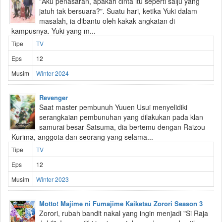
"Aku penasaran, apakah cinta itu seperti salju yang
jatuh tak bersuara?". Suatu hari, ketika Yuki dalam
masalah, ia dibantu oleh kakak angkatan di
kampusnya. Yuki yang m...
Tipe
TV
Eps
12
Musim
Winter 2024
Revenger
Saat master pembunuh Yuuen Usui menyelidiki
serangkaian pembunuhan yang dilakukan pada klan
samurai besar Satsuma, dia bertemu dengan Raizou
Kurima, anggota dan seorang yang selama...
Tipe
TV
Eps
12
Musim
Winter 2023
Motto! Majime ni Fumajime Kaiketsu Zorori Season 3
Zorori, rubah bandit nakal yang ingin menjadi "Si Raja