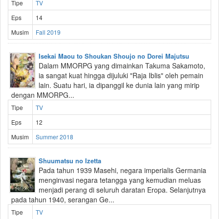
Tipe
TV
Eps
14
Musim
Fall 2019
Isekai Maou to Shoukan Shoujo no Dorei Majutsu
Dalam MMORPG yang dimainkan Takuma Sakamoto,
ia sangat kuat hingga dijuluki "Raja Iblis" oleh pemain
lain. Suatu hari, ia dipanggil ke dunia lain yang mirip
dengan MMORPG...
Tipe
TV
Eps
12
Musim
Summer 2018
Shuumatsu no Izetta
Pada tahun 1939 Masehi, negara imperialis Germania
menginvasi negara tetangga yang kemudian meluas
menjadi perang di seluruh daratan Eropa. Selanjutnya
pada tahun 1940, serangan Ge...
Tipe
TV