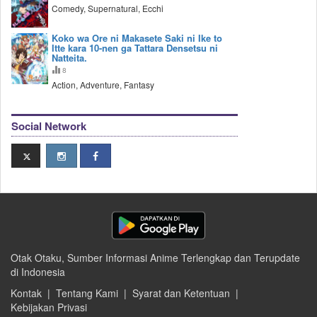
Comedy, Supernatural, Ecchi
Koko wa Ore ni Makasete Saki ni Ike to
Itte kara 10-nen ga Tattara Densetsu ni
Natteita.
8
Action, Adventure, Fantasy
Social Network
Otak Otaku, Sumber Informasi Anime Terlengkap dan Terupdate
di Indonesia
Kontak
|
Tentang Kami
|
Syarat dan Ketentuan
|
Kebijakan Privasi