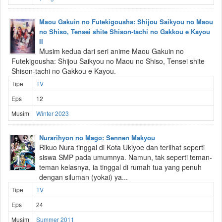
Maou Gakuin no Futekigousha: Shijou Saikyou no Maou
no Shiso, Tensei shite Shison-tachi no Gakkou e Kayou
II
Musim kedua dari seri anime Maou Gakuin no
Futekigousha: Shijou Saikyou no Maou no Shiso, Tensei shite
Shison-tachi no Gakkou e Kayou.
Tipe
TV
Eps
12
Musim
Winter 2023
Nurarihyon no Mago: Sennen Makyou
Rikuo Nura tinggal di Kota Ukiyoe dan terlihat seperti
siswa SMP pada umumnya. Namun, tak seperti teman-
teman kelasnya, ia tinggal di rumah tua yang penuh
dengan siluman (yokai) ya...
Tipe
TV
Eps
24
Musim
Summer 2011