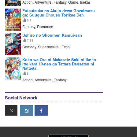
Action, Adventure, Fantasy, Game, Isekai
Futsutsuka na Akujo dewa Gozaimasu
ga: Suuguu Chouso Torikae Den
9.2
Fantasy, Romance
Ushiro no Shoumen Kamui-san
7.38
Comedy, Supernatural, Ecchi
Koko wa Ore ni Makasete Saki ni Ike to
Itte kara 10-nen ga Tattara Densetsu ni
Natteita.
8
Action, Adventure, Fantasy
Social Network