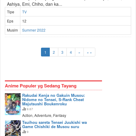
Ashiya, Emi, Chiho, dan ka...
Tipe
TV
Eps
12
Musim
Summer 2022
1
2
3
4
»
» »
Anime Populer yg Sedang Tayang
Rakudai Kenja no Gakuin Musou:
Nidome no Tensei, S-Rank Cheat
Majutsushi Boukenroku
9.67
Action, Adventure, Fantasy
Tsuihou sareta Tensei Juukishi wa
Game Chishiki de Musou suru
9