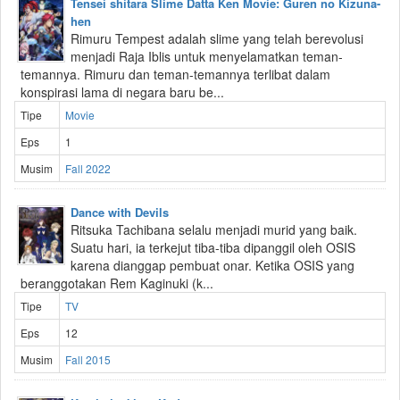
Tensei shitara Slime Datta Ken Movie: Guren no Kizuna-
hen
Rimuru Tempest adalah slime yang telah berevolusi
menjadi Raja Iblis untuk menyelamatkan teman-
temannya. Rimuru dan teman-temannya terlibat dalam
konspirasi lama di negara baru be...
Tipe
Movie
Eps
1
Musim
Fall 2022
Dance with Devils
Ritsuka Tachibana selalu menjadi murid yang baik.
Suatu hari, ia terkejut tiba-tiba dipanggil oleh OSIS
karena dianggap pembuat onar. Ketika OSIS yang
beranggotakan Rem Kaginuki (k...
Tipe
TV
Eps
12
Musim
Fall 2015