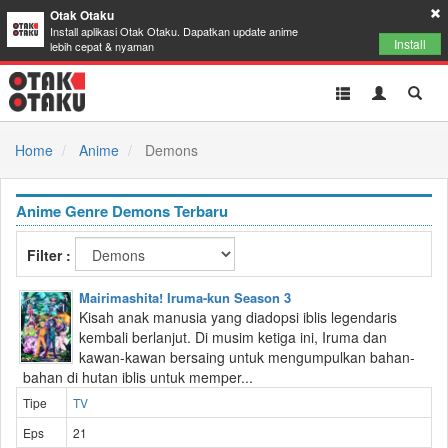
Otak Otaku
Install aplikasi Otak Otaku. Dapatkan update anime
Install
lebih cepat & nyaman
Toggle
Toggle
Toggl
navigation
Akun
Searc
Home
Anime
Demons
Anime Genre Demons Terbaru
Filter :
Mairimashita! Iruma-kun Season 3
Kisah anak manusia yang diadopsi iblis legendaris
kembali berlanjut. Di musim ketiga ini, Iruma dan
kawan-kawan bersaing untuk mengumpulkan bahan-
bahan di hutan iblis untuk memper...
Tipe
TV
Eps
21