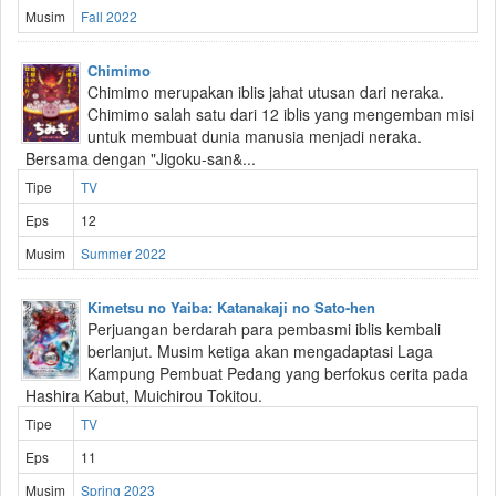
Musim
Fall 2022
Chimimo
Chimimo merupakan iblis jahat utusan dari neraka.
Chimimo salah satu dari 12 iblis yang mengemban misi
untuk membuat dunia manusia menjadi neraka.
Bersama dengan "Jigoku-san&...
Tipe
TV
Eps
12
Musim
Summer 2022
Kimetsu no Yaiba: Katanakaji no Sato-hen
Perjuangan berdarah para pembasmi iblis kembali
berlanjut. Musim ketiga akan mengadaptasi Laga
Kampung Pembuat Pedang yang berfokus cerita pada
Hashira Kabut, Muichirou Tokitou.
Tipe
TV
Eps
11
Musim
Spring 2023