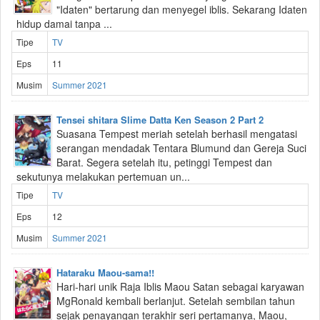
"Idaten" bertarung dan menyegel iblis. Sekarang Idaten
hidup damai tanpa ...
Tipe
TV
Eps
11
Musim
Summer 2021
Tensei shitara Slime Datta Ken Season 2 Part 2
Suasana Tempest meriah setelah berhasil mengatasi
serangan mendadak Tentara Blumund dan Gereja Suci
Barat. Segera setelah itu, petinggi Tempest dan
sekutunya melakukan pertemuan un...
Tipe
TV
Eps
12
Musim
Summer 2021
Hataraku Maou-sama!!
Hari-hari unik Raja Iblis Maou Satan sebagai karyawan
MgRonald kembali berlanjut. Setelah sembilan tahun
sejak penayangan terakhir seri pertamanya, Maou,