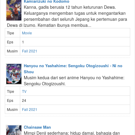
Kamiarizuki no Kodomo
Kanna, gadis berusia 12 tahun keturunan Dewa.
Keluarganya mengemban tugas untuk mengantarkan
persembahan dari seluruh Jepang ke pertemuan para
Dewa di Izumo. Kematian ibunya membua...
Tipe
Movie
Eps
1
Musim
Fall 2021
Hanyou no Yashahime: Sengoku Otogizoushi - Ni no
Shou
Musim kedua dari seri anime Hanyou no Yashahime:
Sengoku Otogizoushi.
Tipe
TV
Eps
24
Musim
Fall 2021
Chainsaw Man
Mimpi Denji sederhana; hidup damai, bahagia dan