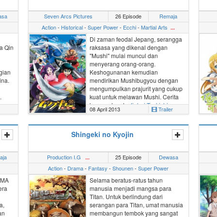
sementara Alcel tinggal di
apartemen untuk mengurus
asa
Seven Arcs Pictures
26 Episode
Remaja
keperluan rumah. Suatu hari, dijalan
Action
-
Historical
-
Super Power
-
Ecchi
-
Martial Arts
...
Maou bertemu dengan seorang
gadis bernama Yusa Emi yang
Di zaman feodal Jepang, serangga
ternyata adalah sang Pahlawan
ra
Qin
raksasa yang dikenal dengan
Emilia.
"Mushi" mulai muncul dan
menyerang orang-orang.
gian
Keshogunanan
kemudian
ina.
mendirikan
Mushibugyou
dengan
mengumpulkan prajurit yang cukup
.
kuat untuk melawan Mushi. Cerita
berpusat pada
Jinbei Tsukishima
,
08 April 2013
Trailer
anggota baru Mushibugyou yang
 dari
berusaha menjadi pendekar
pedang hebat seperti ayahnya.
Shingeki no Kyojin
demi
sukan
aja
Production I.G
25 Episode
Dewasa
...
luar
Action
-
Drama
-
Fantasy
-
Shounen
-
Super Power
SMA
Selama beratus-ratus tahun
erang
era
manusia menjadi mangsa para
a
Titan
. Untuk berlindung dari
aan
a,
serangan para Titan, umat manusia
an
membangun tembok yang sangat