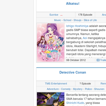
Aikatsu!
Sunrise
178 Episode
An
...
Music
-
School
-
Shoujo
-
Slice of Life
Ichigo Hoshimiya
adalah seor
gadis SMP biasa seperti gadis
umumnya. Namun, ketika
sahabatnya,
Aoi
mengajaknya
bergabung di sekolah pelatiha
idola,
Akademi Starlight
, hidu
berubah total. Dapatkah mere
menjadi idola yang menerangi
kehidupan orang lain seperti 
08 Oktober 2012
Trail
dilakukan idola papan atas,
Mi
Kanzaki
?
Detective Conan
TMS Entertainment
? Episode
Rem
Adventure
-
Comedy
-
Mystery
-
Police
-
Shounen
Bercerita tentang seorang detek
SMA berusia 17 tahun bernam
Shinichi Kudo
, yang biasa