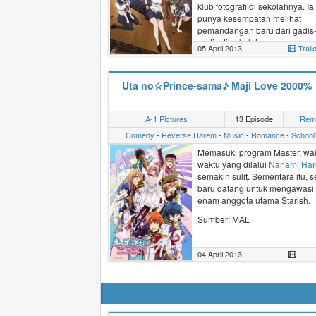
(Disunting dari MAL)
klub
fotografi
di sekolahnya. Ia
punya kesempatan melihat
pemandangan baru dari gadis
gadis di sekolahnya.
05 April 2013
Trail
Uta no☆Prince-sama♪ Maji Love 2000%
A-1 Pictures
13 Episode
Rem
Comedy
-
Reverse Harem
-
Music
-
Romance
-
School
Memasuki program Master, wak
waktu yang dilalui
Nanami Har
semakin sulit. Sementara itu, s
baru datang untuk mengawasi
enam anggota utama Starish.
Sumber: MAL
04 April 2013
-