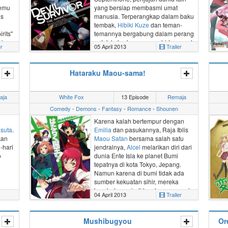
emu
yang bersiap membasmi umat
us
manusia. Terperangkap dalam baku
tembak,
Hibiki Kuze
dan teman-
rits"
temannya bergabung dalam perang
i
untuk keberlangsungan hidup umat
er
05 April 2013
Trailer
alu.
manusia dengan menjadi
ar
"
Pemanggil Iblis
". Tak lama
egel
kemudian, kemampuan mereka
Hataraku Maou-sama!
menarik perhatian JP, sebuah
an
agensi bawah tanah yang dipimpin
oleh
Yamato Houtsuin
. Setelah
aja
White Fox
13 Episode
Remaja
bergabung dengan JP, Hibiki dan
Comedy
-
Demons
-
Fantasy
-
Romance
-
Shounen
teman-temannya bertarung dan
terikat bersama warga biasa lainnya
Karena kalah bertempur dengan
yang merupakan Pemanggil Iblis.
suta
.
Emilia
dan pasukannya,
Raja Iblis
kan
Maou Satan
bersama salah satu
(Disunting dari MAL)
-hari
jendralnya,
Alcel
melarikan diri dari
o
dunia
Ente Isla
ke planet Bumi
tepatnya di kota Tokyo, Jepang.
Namun karena di bumi tidak ada
sumber kekuatan sihir, mereka
berubah menjadi layaknya manusia
04 April 2013
Trailer
biasa. Untuk bertahan hidup, Maou
memutuskan untuk
bekerja paruh
waktu
di sebuah restoran makanan
Mushibugyou
Or
cepat saji bernama MgRonald,