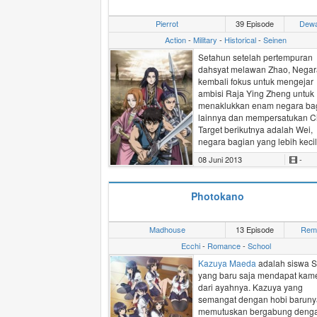
Pierrot
39 Episode
Dew
Action
-
Military
-
Historical
-
Seinen
Setahun setelah pertempuran
dahsyat melawan Zhao, Nega
kembali fokus untuk mengejar
ambisi Raja Ying Zheng untuk
menaklukkan enam negara ba
lainnya dan mempersatukan C
Target berikutnya adalah Wei,
negara bagian yang lebih kecil
08 Juni 2013
-
Lin Xin yang sekarang adalah
komandan dari tiga ratus orang
Unit
Fei Xin
terus meraih
Photokano
pencapaian yang lebih tinggi 
mendapat pengakuan dari pa
dan dirinya sendiri.
Madhouse
13 Episode
Rem
Dengan usaha dari dalam dan 
Ecchi
-
Romance
-
School
negeri, Zheng dan Xin harus
Kazuya Maeda
adalah siswa 
memimpin perjalanan di era p
yang baru saja mendapat kam
tanpa akhir dan mengukir nam
dari ayahnya. Kazuya yang
mereka dalam sejarah pencipt
semangat dengan hobi baruny
persatuan Cina.
memutuskan bergabung deng