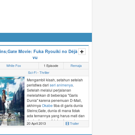
ins;Gate Movie: Fuka Ryouiki no Déjà
vu
White Fox
1 Episode
Remaja
Sci-Fi
-
Thriller
Mengambil kisah, setahun setelah
peristiwa dari
seri animenya
.
Setelah melalui perjalanan
melelahkan di beberapa "Garis
Dunia" karena penemuan
D-Mail
,
akhirnya
Okabe
tiba di garis dunia
Steins;Gate, dunia di mana tidak
ada temannya yang harus mati dan
dunia di mana tidak ada mesin
20 April 2013
Trailer
waktu. Namun Okabe mulai
merasakan efek samping dari