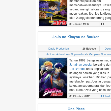
membantu polisi dalam
memecahkan kasusnya. Ketik
sedang mengintai orang yang
mecurigakan, tiba-tiba ia dise
oleh 2 anggota dari orang yan
diintainya tersebut, yang terny
08 Januari 1996
-
adalah anggota Organisasi Be
Hitam atau Organisasi Hitam.
Shinichi yang pingsan, kemud
JoJo no Kimyou na Bouken
diberi minum obat misterius y
sedang dikembangkan oleh
seorang ilmuan. Obat misteriu
David Production
26 Episode
Dew
tersebut dikira racun yang
Action
-
Adventure
-
Supernatural
-
Vampire
-
Shoune
mematikan oleh organisasi hit
namun ternyata perkiraan mer
Tahun 1868,
bangsawan
mud
salah. Obat tersebut adalah ob
Jonathan Joestar
bersaing de
yang dapat membuat tubuh
Dio Brando
, anak angkat dari
seseorang mengecil seperti a
kalangan bawah yang diasuh
berusia 7 tahun. Karena dikira 
ayahnya Jonathan. Dio berup
mati oleh mereka, maka Shinich
merebut tempat Joestar denga
tinggalkan begitu saja. Shinich
kekuatan supernatural dari to
yang masih hidup dan beruba
batu kuno
Aztec
yang bakal m
menjadi anak-anak, kemudian
berbagai peristiwa selama
06 Oktober 2012
Trail
menyamarkan namanya menja
bertahun-tahun yang akan dat
Conan Edogawa
, untuk
Lima puluh tahun kemudian, p
menyembunyikan identitasnya
One Piece
tahun 1938 di New York cucu
menginvestigasi keadaan