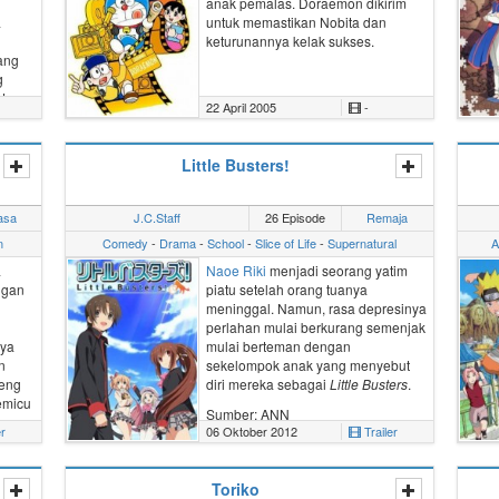
anak pemalas. Doraemon dikirim
a
untuk memastikan Nobita dan
keturunannya kelak sukses.
rang
g
ata
22 April 2005
-
rbaju
ian
Little Busters!
ang
s
asa
J.C.Staff
26 Episode
Remaja
n
Comedy
-
Drama
-
School
-
Slice of Life
-
Supernatural
A
am,
eka
a
Naoe Riki
menjadi seorang yatim
at
ngan
piatu setelah orang tuanya
meninggal. Namun, rasa depresinya
nak
perlahan mulai berkurang semenjak
telah
aya
mulai berteman dengan
i di
n
sekelompok anak yang menyebut
i
peng
diri mereka sebagai
Little Busters
.
h
emicu
Sumber: ANN
er
06 Oktober 2012
Trailer
di
ang.
ada
 dan
Toriko