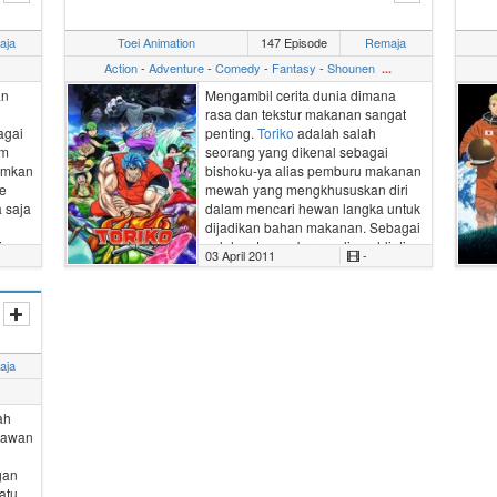
tive
aja
Toei Animation
147 Episode
Remaja
a.
 pun
Action
-
Adventure
-
Comedy
-
Fantasy
-
Shounen
...
openg
an
Mengambil cerita dunia dimana
nya
rasa dan tekstur makanan sangat
at
agai
penting.
Toriko
adalah salah
stis
um
seorang yang dikenal sebagai
ungan
umkan
bishoku-ya alias pemburu makanan
ce
mewah yang mengkhususkan diri
 saja
dalam mencari hewan langka untuk
dijadikan bahan makanan. Sebagai
i
salah satu pemburu paling ahli di
03 April 2011
-
ke
dunia, Toriko sering dimintai
a
bantuan oleh restoran dan orang
t.
kaya untuk mencari bahan-bahan
baru dan hewan langka.
usi
Kemampuan dan kekuatannya yang
mengagumkan membuatnya dapat
aja
i
memburu berbagai hewan ganas
aut
dan langka yang dapat dijadikan
One
makanan paling lezat di dunia.
ah
Laut.
Inilah kisah petualangan Toriko
lawan
dalam berburu bahan-bahan
legendaris untuk menciptakan
gan
masakan dengan cita-rasa yang
atu