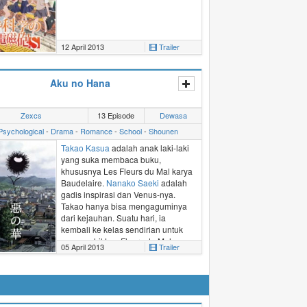
12 April 2013
Trailer
Aku no Hana
Zexcs
13 Episode
Dewasa
Psychological
-
Drama
-
Romance
-
School
-
Shounen
Takao Kasua
adalah anak laki-laki
yang suka membaca buku,
khususnya
Les Fleurs du Mal
karya
Baudelaire.
Nanako Saeki
adalah
gadis inspirasi dan Venus-nya.
Takao hanya bisa mengaguminya
dari kejauhan. Suatu hari, ia
kembali ke kelas sendirian untuk
mengambil Les Fleurs du Mal yang
05 April 2013
Trailer
tertinggal. Di kelas, ketika ia
mengambil bukunya yang tertinggal,
ia juga melihat
seragam
olahraga
Saeki. Dorongan aneh otaknya
membuatnya mengambil seragam