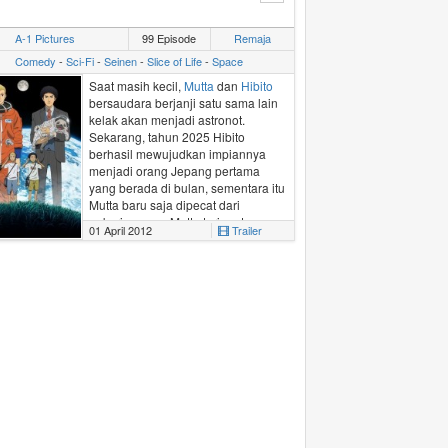
berhadapan dengan musuh yang
lebih berbahaya, yaitu anggota
A-1 Pictures
99 Episode
Remaja
organisasi Akatsuki.
Comedy
-
Sci-Fi
-
Seinen
-
Slice of Life
-
Space
Saat masih kecil,
Mutta
dan
Hibito
bersaudara berjanji satu sama lain
kelak akan menjadi
astronot
.
Sekarang, tahun 2025 Hibito
berhasil mewujudkan impiannya
menjadi orang Jepang pertama
yang berada di bulan, sementara itu
Mutta baru saja dipecat dari
pekerjaannya. Mutta teringat
01 April 2012
Trailer
kembali janji 19 tahun lalu yang
pernah dibuat bersama saudaranya
dan berusaha sekali lagi untuk
memenuhinya.