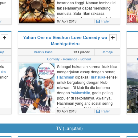
 pun
besar dan tinggi. Namun tembok ini
tak selamanya dapat melindungi
-
manusia. Satu Titan raksasa
berhasil menghancurkan tombok
er
07 April 2013
Trailer
dan masuk ke wilayah pemukiman.
Umat manusia pun tak punya
pilihan lain selain bertempur untuk
Yahari Ore no Seishun Love Comedy wa
bertahan hidup.
Machigatteiru
aja
Brain's Base
13 Episode
Remaja
Comedy
-
Romance
-
School
...
tu-
Sebagai hukuman karena tidak bisa
uka
mengerjakan
essay
dengan benar,
enior
Hachiman
dipaksa
Hiratsuka
-sensei
untuk bergabung dengan klub
relawan. Di klub itu dia bertemu
dengan
Yukinoshita
, gadis paling
populer di sekolahnya. Awalnya,
Hachiman yang anti sosial sering
bertikai dengan Yukinoshita yang
03 April 2013
Trailer
selalu bersikap dingin terhadapnya.
Namun seiring berjalannya waktu
keduanya mulai saling memahami
TV (Lanjutan)
dan mulai menjalankan kegiatan
klub relawan bersama dengan