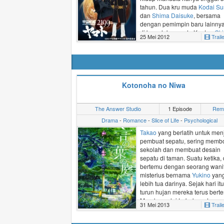
tahun. Dua kru muda
Kodai S
dan
Shima Daisuke
, bersama
dengan pemimpin baru lainnya,
di bawah komando Kapten
Oki
25 Mei 2012
Trail
Juuzou
. Mereka dipaksa belaj
menggunakan kapal dengan
teknologi inovatif untuk meng
serangan dari armada Gamilas
Para tokoh berpengalaman dar
Uchuu Senkan Yamato 2199
h
Kotonoha no Niwa
menumbuhkan tekad mereka
semua untuk bertahan hidup d
menyelesaikan misi mereka un
The Answer Studio
1 Episode
Rem
menyelamatkan umat manusia
Drama
-
Romance
-
Slice of Life
-
Psychological
sebelum terlambat.
Takao
yang berlatih untuk men
(Disunting dari MAL)
pembuat sepatu, sering memb
sekolah dan membuat desain
sepatu di taman. Suatu ketika, 
bertemu dengan seorang wani
misterius bernama
Yukino
yan
lebih tua darinya. Sejak hari itu
turun hujan mereka terus bert
Mereka mulai terbuka satu sa
31 Mei 2013
Trail
lain dan memperdalam hubun
Namun musim hujan pun sege