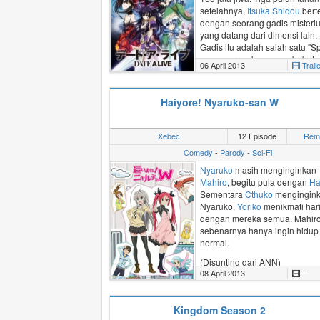
setelahnya,
Itsuka Shidou
bert
dengan seorang gadis misteri
yang datang dari dimensi lain.
Gadis itu adalah salah satu "Spi
yang merupakan penyebab dar
06 April 2013
Trail
gempa spasial 30 tahun yang l
Untuk mencegah bencana bes
terjadi lagi, Shido harus meny
Haiyore! Nyaruko-san W
kekuatan Spirits dengan cara
berkencan dengan gadis itu d
membuatnya jatuh cinta.
Xebec
12 Episode
Rem
Comedy
-
Parody
-
Sci-Fi
Nyaruko
masih menginginkan
Mahiro
, begitu pula dengan
Ha
Sementara
Cthuko
mengingin
Nyaruko.
Yoriko
menikmati
hari
dengan mereka semua. Mahir
sebenarnya hanya ingin hidup
normal.
(Disunting dari ANN)
08 April 2013
-
Kingdom Season 2