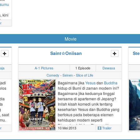
memuaskan.
usumu
 kini
ta
er
ar
hadapi
Movie
.
i
arus
Saint☆Oniisan
Ste
an
tuk
aja
A-1 Pictures
1 Episode
Dewasa
Comedy
-
Seinen
-
Slice of Life
jadi
Bagaimana jika
Yesus
dan
Buddha
olos
hidup di Bumi di zaman modern ini?
Bagaimana jika keduanya tinggal
dia
bersama di apartemen di
Jepang
?
ta
Inilah kisah komedi unik tentang
g
keseharian Yesus dan Buddha yang
, saat
berfokus pada beberapa elemen
emu.
kehidupan modern seperti
ma
Disneyland, Kolam Renang Umum,
er
10 Mei 2013
Trailer
gan.
Karnaval, Natal, dan masih banyak
ra
lagi.