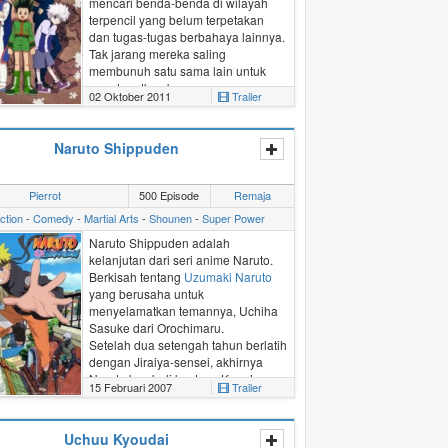
mencari benda-benda di wilayah
terpencil yang belum terpetakan
dan tugas-tugas berbahaya lainnya.
Tak jarang mereka saling
membunuh satu sama lain untuk
mendapatkan buruannya.
02 Oktober 2011
Trailer
Gon Freecss
, anak berumur dua
belas tahun yang bertekad untuk
Naruto Shippuden
menjadi seorang Hunter tangguh
agar dapat bertemu dengan
ayahnya yang telah lama
Pierrot
500 Episode
Remaja
mengembara sebagai Hunter
profesional. Gon sadar jalan untuk
ction
-
Comedy
-
Martial Arts
-
Shounen
-
Super Power
menjadi Hunter itu tidaklah mudah.
Naruto Shippuden adalah
Dalam perjalanannya, dia bertemu
kelanjutan dari seri anime Naruto.
dengan
Leorio
,
Kurapika
dan
Killua
.
Berkisah tentang
Uzumaki Naruto
Meski tujuan mereka berbeda-beda,
yang berusaha untuk
tapi mereka berempat bersama-
menyelamatkan temannya, Uchiha
sama mengikuti ujian Hunter dan
Sasuke dari Orochimaru.
berjuang untuk menjadi Hunter
Setelah dua setengah tahun berlatih
profesional.
dengan Jiraiya-sensei, akhirnya
Naruto kembali ke desa Konoha.
15 Februari 2007
Trailer
Dengan ditemani ninja Konoha
lainnya, dia berjanji akan membawa
pulang Sasuke. Akan tetapi dalam
Uchuu Kyoudai
perjalanannya mereka harus