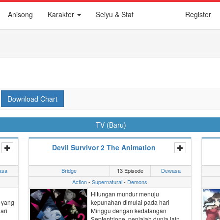
Anisong
Karakter
Seiyu & Staf
Register
Download Chart
TV (Baru)
Devil Survivor 2 The Animation
asa
Bridge
13 Episode
Dewasa
Action
-
Supernatural
-
Demons
Hitungan mundur menuju
 yang
kepunahan dimulai pada hari
ari
Minggu dengan kedatangan
Septentrione
, penjajah dunia lain