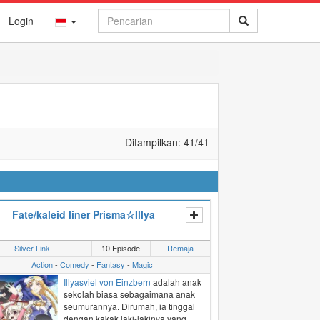
Login
Ditampilkan:
41
/41
Fate/kaleid liner Prisma☆Illya
Silver Link
10 Episode
Remaja
Action
-
Comedy
-
Fantasy
-
Magic
Illyasviel von Einzbern
adalah anak
sekolah biasa sebagaimana anak
seumurannya. Dirumah, ia tinggal
dengan kakak laki-lakinya yang