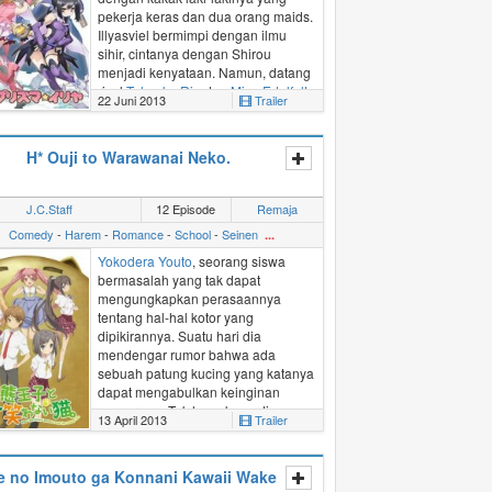
pekerja keras dan dua orang maids.
Illyasviel bermimpi dengan ilmu
sihir, cintanya dengan Shirou
menjadi kenyataan. Namun, datang
rival
Tohsaka Rin
dan
Miyu Edelfelt
,
22 Juni 2013
Trailer
dua orang penyihir yang dikirim ke
Jepang oleh Zelretch master dari
dunia pararel.
H* Ouji to Warawanai Neko.
Sumber: ANN
J.C.Staff
12 Episode
Remaja
Comedy
-
Harem
-
Romance
-
School
-
Seinen
...
Yokodera Youto
, seorang siswa
bermasalah yang tak dapat
mengungkapkan perasaannya
tentang hal-hal kotor yang
dipikirannya. Suatu hari dia
mendengar rumor bahwa ada
sebuah patung kucing yang katanya
dapat mengabulkan keinginan
seseorang. Tak lama kemudian,
13 April 2013
Trailer
Youto pergi ke tempat patung kucing
itu dan mengungkapkan
keinginannya agar dapat
e no Imouto ga Konnani Kawaii Wake
mengungkapkan semua pikiran