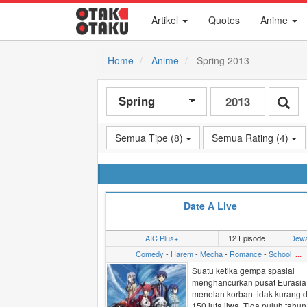
Artikel
Quotes
Anime
Home
Anime
Spring 2013
Semua Tipe (8)
Semua Rating (4)
Date A Live
AIC Plus+
12 Episode
Dew
Comedy
-
Harem
-
Mecha
-
Romance
-
School
...
Suatu ketika gempa spasial
menghancurkan pusat Eurasia
menelan korban tidak kurang d
150 juta jiwa. Tiga puluh tahun