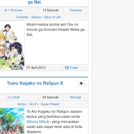
ga Nai.
kotornya pada siapa pun dan kapan
pun ia mau. Tak disangka, di tempat
A-1 Pictures
13 Episode
Dewasa
itu Youto bertemu dengan
Comedy
-
Seinen
-
Slice of Life
Tsutsukakushi Tsukiko
, seorang
gadis yang sebaliknya datang untuk
Musim kedua anime seri Ore no
memohon pada patung kucing agar
Imouto ga Konnani Kawaii Wake ga
segala hal yang dipikirkannya tidak
Nai.
mudah untuk diungkapkannya.
07 April 2013
Trailer
Toaru Kagaku no Railgun S
J.C.Staff
24 Episode
Remaja
Action
-
Sci-Fi
-
Super Power
To Aru Kagaku no Railgun
season
kedua yang berfokus pada cerita
Mikasa Mikoto
, yang merupakan
salah satu
esper
level atas di Kota
Akademi.