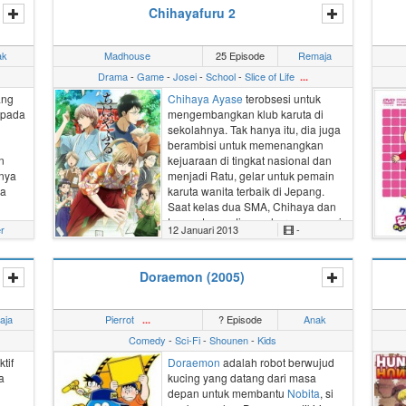
Yuigahama
yang ikut bergabung
Chihayafuru 2
setelah sebelumnya pernah
meminta bantuan untuk mengajari
membuat kue.
ak
Madhouse
25 Episode
Remaja
Drama
-
Game
-
Josei
-
School
-
Slice of Life
...
ang
Chihaya Ayase
terobsesi untuk
 pada
mengembangkan klub
karuta
di
sekolahnya. Tak hanya itu, dia juga
berambisi untuk memenangkan
n
kejuaraan di tingkat nasional dan
pnya
menjadi Ratu, gelar untuk pemain
ka
karuta wanita terbaik di Jepang.
Saat kelas dua SMA, Chihaya dan
yang
teman-teman timnya harus mencari
er
12 Januari 2013
-
zuki
anggota baru, berlatih, dan
melawan pemain-pemain hebat
untuk meraih gelar juara.
Doraemon (2005)
(Disunting dari MAL)
aja
Pierrot
? Episode
Anak
...
Comedy
-
Sci-Fi
-
Shounen
-
Kids
tif
Doraemon
adalah robot berwujud
a
kucing
yang datang dari masa
depan untuk membantu
Nobita
, si