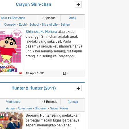
tersebut.
Crayon Shin-chan
Keesokan harinya semua orang
tahu ada "orang aneh" yang
Shin-Ei Animation
? Episode
Anak
mencuri seragam Saeki. Kasuga
pun malu dan merasa bersalah.
Comedy
-
Ecchi
-
School
-
Slice of Life
-
Seinen
Yang lebih buruk lagi, teman
Shinnosuke Nohara
atau akrab
kelasnya,
Sawa
ternyata
dipanggil
Shin-chan
adalah anak
mengetahui bahwa dia yang
laki-laki yang suka usil. Pada
mengambil seragam Saeki. Sawa
dasarnya semua keusilannya hanya
mengatakan akan
tutup mulut
jika
untuk bersenang-senang, meskipun
Takao mau melakukan apa pun
orang lain sering kali terganggu.
yang dia minta. Hubungan rumit
mereka pun dimulai.
(Disunting dari MAL)
13 April 1992
-
Hunter x Hunter (2011)
Madhouse
148 Episode
Remaja
Action
-
Adventure
-
Shounen
-
Super Power
Seorang Hunter sering melakukan
berbagai macam tugas berbahaya,
seperti menangkap penjahat,