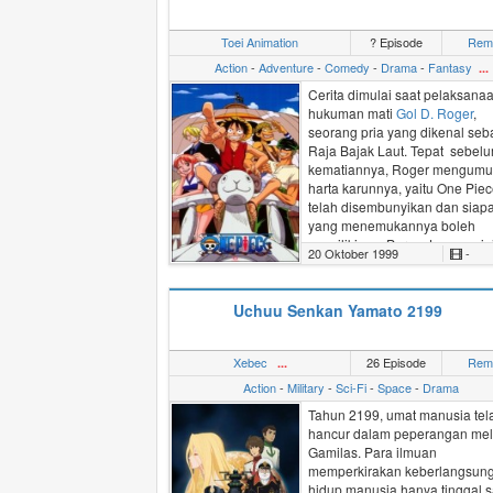
Jonathan,
Joseph Joestar
organisasi tersebut.
menemukan warisan yang
Petualangannya sebagai detec
Toei Animation
? Episode
Rem
ditinggalkan kakeknya untukny
cilik bernama Conan Edogawa
Ketika penggalian arkeologi
Action
-
Adventure
-
Comedy
-
Drama
-
Fantasy
...
dimulai.
menguak kebenaran di balik t
Cerita dimulai saat pelaksana
batu, ia menyadari bahwa diri
hukuman mati
Gol D. Roger
,
adalah satu-satunya yang dap
seorang pria yang dikenal seb
mengalahkan
Pilar
, makhluk mi
Raja Bajak Laut. Tepat sebel
yang mengancam keberlangs
kematiannya, Roger mengum
hidup umat manusia.
harta karunnya, yaitu One Pie
telah disembunyikan dan siapa
(Disunting dari MAL)
yang menemukannya boleh
memilikinya. Pernyataannya in
20 Oktober 1999
-
membuat banyak orang pergi 
Grand Line untuk mencari hart
karun itu dan menjadi bajak lau
Uchuu Senkan Yamato 2199
Dua puluh tahun setelah eksek
Roger, seorang anak muda
Xebec
26 Episode
Rem
...
bernama
Monkey D. Luffy
mula
melakukan pelayarannya dari l
Action
-
Military
-
Sci-Fi
-
Space
-
Drama
East Blue untuk menemukan 
Tahun 2199, umat manusia tel
Piece dan menjadi Raja Bajak 
hancur dalam peperangan me
Gamilas
. Para ilmuan
memperkirakan keberlangsun
hidup manusia hanya tinggal s