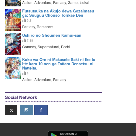
Action, Adventure, Fantasy, Game, Isekai
Futsutsuka na Akujo dewa Gozaimasu
ga: Suuguu Chouso Torikae Den
9.2
Fantasy, Romance
Ushiro no Shoumen Kamui-san
7.38
Comedy, Supernatural, Ecchi
Koko wa Ore ni Makasete Saki ni Ike to
Itte kara 10-nen ga Tattara Densetsu ni
Natteita.
8
Action, Adventure, Fantasy
Social Network