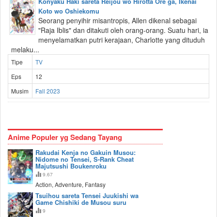
Konyaku Haki sareta Reijou wo Hirotta Ore ga, Ikenai
Koto wo Oshiekomu
Seorang penyihir misantropis, Allen dikenal sebagai
"Raja Iblis" dan ditakuti oleh orang-orang. Suatu hari, ia
menyelamatkan putri kerajaan, Charlotte yang dituduh
melaku...
Tipe
TV
Eps
12
Musim
Fall 2023
Anime Populer yg Sedang Tayang
Rakudai Kenja no Gakuin Musou:
Nidome no Tensei, S-Rank Cheat
Majutsushi Boukenroku
9.67
Action, Adventure, Fantasy
Tsuihou sareta Tensei Juukishi wa
Game Chishiki de Musou suru
9