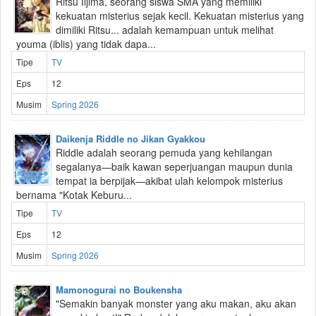
Ritsu Iijima, seorang siswa SMA yang memiliki
kekuatan misterius sejak kecil. Kekuatan misterius yang
dimiliki Ritsu... adalah kemampuan untuk melihat
youma (iblis) yang tidak dapa...
Tipe
TV
Eps
12
Musim
Spring 2026
Daikenja Riddle no Jikan Gyakkou
Riddle adalah seorang pemuda yang kehilangan
segalanya—baik kawan seperjuangan maupun dunia
tempat ia berpijak—akibat ulah kelompok misterius
bernama "Kotak Keburu...
Tipe
TV
Eps
12
Musim
Spring 2026
Mamonogurai no Boukensha
"Semakin banyak monster yang aku makan, aku akan