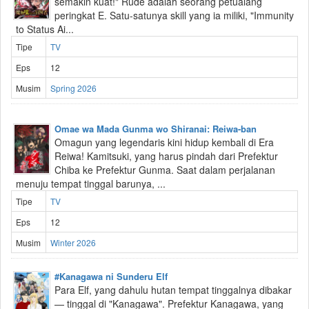
semakin kuat!" Rude adalah seorang petualang
peringkat E. Satu-satunya skill yang ia miliki, "Immunity
to Status Ai...
Tipe
TV
Eps
12
Musim
Spring 2026
Omae wa Mada Gunma wo Shiranai: Reiwa-ban
Omagun yang legendaris kini hidup kembali di Era
Reiwa! Kamitsuki, yang harus pindah dari Prefektur
Chiba ke Prefektur Gunma. Saat dalam perjalanan
menuju tempat tinggal barunya, ...
Tipe
TV
Eps
12
Musim
Winter 2026
#Kanagawa ni Sunderu Elf
Para Elf, yang dahulu hutan tempat tinggalnya dibakar
— tinggal di "Kanagawa". Prefektur Kanagawa, yang