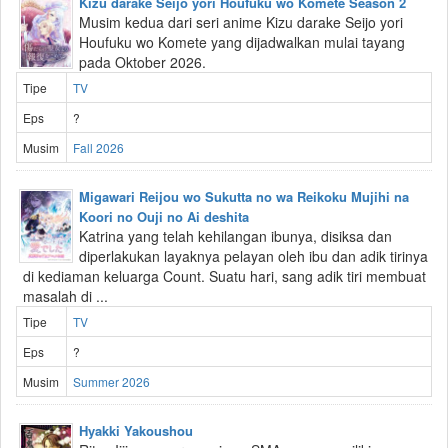
Kizu darake Seijo yori Houfuku wo Komete Season 2
Musim kedua dari seri anime Kizu darake Seijo yori
Houfuku wo Komete yang dijadwalkan mulai tayang
pada Oktober 2026.
Tipe
TV
Eps
?
Musim
Fall 2026
Migawari Reijou wo Sukutta no wa Reikoku Mujihi na
Koori no Ouji no Ai deshita
Katrina yang telah kehilangan ibunya, disiksa dan
diperlakukan layaknya pelayan oleh ibu dan adik tirinya
di kediaman keluarga Count. Suatu hari, sang adik tiri membuat
masalah di ...
Tipe
TV
Eps
?
Musim
Summer 2026
Hyakki Yakoushou