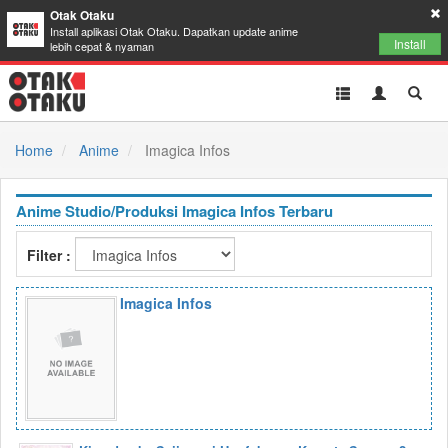
Otak Otaku
Install aplikasi Otak Otaku. Dapatkan update anime
Install
lebih cepat & nyaman
Toggle
Toggle
Toggl
navigation
Akun
Searc
Home
Anime
Imagica Infos
Anime Studio/Produksi Imagica Infos Terbaru
Filter :
Imagica Infos