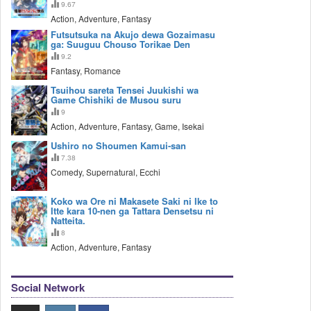
9.67
Action, Adventure, Fantasy
Futsutsuka na Akujo dewa Gozaimasu
ga: Suuguu Chouso Torikae Den
9.2
Fantasy, Romance
Tsuihou sareta Tensei Juukishi wa
Game Chishiki de Musou suru
9
Action, Adventure, Fantasy, Game, Isekai
Ushiro no Shoumen Kamui-san
7.38
Comedy, Supernatural, Ecchi
Koko wa Ore ni Makasete Saki ni Ike to
Itte kara 10-nen ga Tattara Densetsu ni
Natteita.
8
Action, Adventure, Fantasy
Social Network