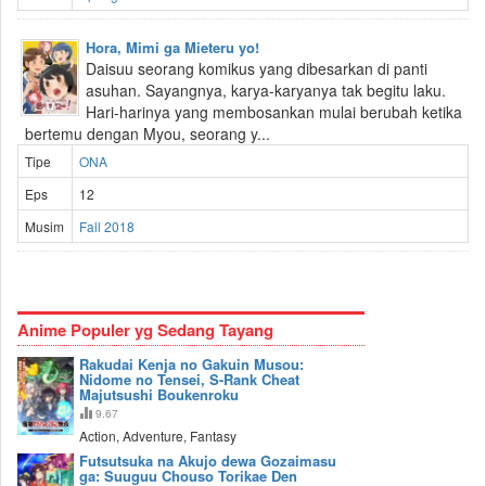
Hora, Mimi ga Mieteru yo!
Daisuu seorang komikus yang dibesarkan di panti
asuhan. Sayangnya, karya-karyanya tak begitu laku.
Hari-harinya yang membosankan mulai berubah ketika
bertemu dengan Myou, seorang y...
Tipe
ONA
Eps
12
Musim
Fall 2018
Anime Populer yg Sedang Tayang
Rakudai Kenja no Gakuin Musou:
Nidome no Tensei, S-Rank Cheat
Majutsushi Boukenroku
9.67
Action, Adventure, Fantasy
Futsutsuka na Akujo dewa Gozaimasu
ga: Suuguu Chouso Torikae Den