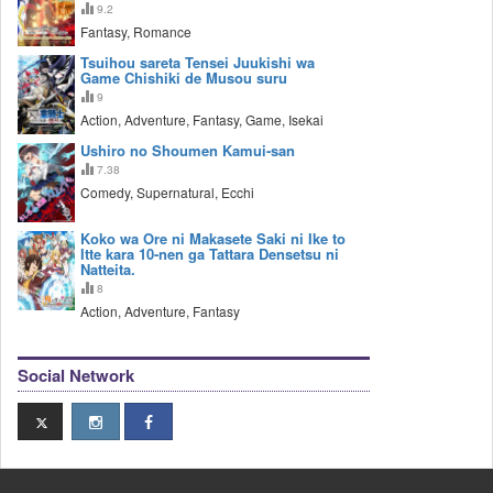
9.2
Fantasy, Romance
Tsuihou sareta Tensei Juukishi wa
Game Chishiki de Musou suru
9
Action, Adventure, Fantasy, Game, Isekai
Ushiro no Shoumen Kamui-san
7.38
Comedy, Supernatural, Ecchi
Koko wa Ore ni Makasete Saki ni Ike to
Itte kara 10-nen ga Tattara Densetsu ni
Natteita.
8
Action, Adventure, Fantasy
Social Network