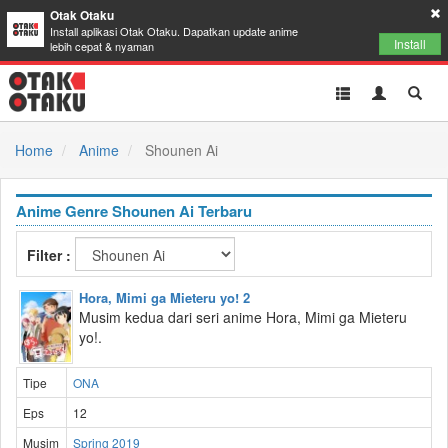
Otak Otaku
Install aplikasi Otak Otaku. Dapatkan update anime
Install
lebih cepat & nyaman
Toggle
Toggle
Toggl
navigation
Akun
Searc
Home
Anime
Shounen Ai
Anime Genre Shounen Ai Terbaru
Filter :
Hora, Mimi ga Mieteru yo! 2
Musim kedua dari seri anime Hora, Mimi ga Mieteru
yo!.
Tipe
ONA
Eps
12
Musim
Spring 2019