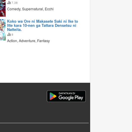
7.38
Comedy, Supernatural, Ecchi
Koko wa Ore ni Makasete Saki ni Ike to
Itte kara 10-nen ga Tattara Densetsu ni
Natteita.
8
Action, Adventure, Fantasy