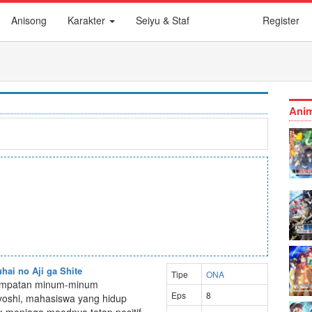
Anisong
Karakter
Seiyu & Staf
Register
Anim
ai no Aji ga Shite
Tipe
ONA
sempatan minum-minum
Eps
8
yoshi, mahasiswa yang hidup