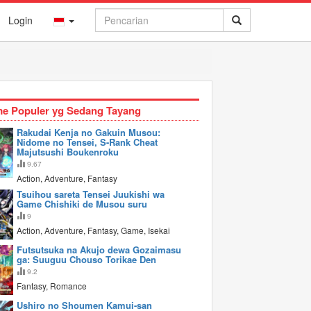
Login
e Populer yg Sedang Tayang
Rakudai Kenja no Gakuin Musou:
Nidome no Tensei, S-Rank Cheat
Majutsushi Boukenroku
9.67
Action, Adventure, Fantasy
Tsuihou sareta Tensei Juukishi wa
Game Chishiki de Musou suru
9
Action, Adventure, Fantasy, Game, Isekai
Futsutsuka na Akujo dewa Gozaimasu
ga: Suuguu Chouso Torikae Den
9.2
Fantasy, Romance
Ushiro no Shoumen Kamui-san