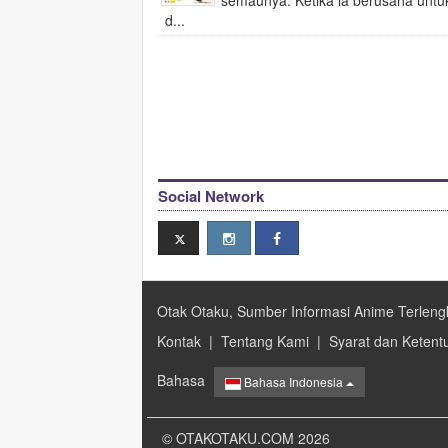
semaunya. Ketika ia berusaha untu
d...
Social Network
Otak Otaku, Sumber Informasi Anime Terleng
Kontak
|
Tentang Kami
|
Syarat dan Ketent
Bahasa
Bahasa Indonesia
© OTAKOTAKU.COM 2026