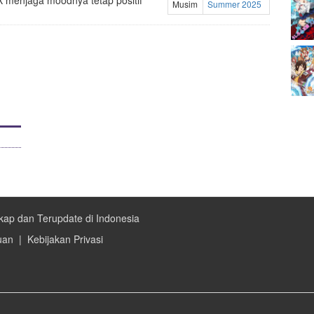
k menjaga moodnya tetap positif
Musim
Summer 2025
kap dan Terupdate di Indonesia
uan
|
Kebijakan Privasi