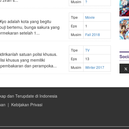
zirah s...
Musim
?
Tipe
Movie
 Kyo adalah kota yang begitu
Eps
1
ouji bertemu, bunga sakura yang
rmekaran setelah 1...
Musim
Fall 2018
Tipe
TV
irikanlah satuan polisi khusus.
Soci
Eps
13
isi khusus yang memiliki
 pembakaran dan perampoka...
Musim
Winter 2017
kap dan Terupdate di Indonesia
uan
|
Kebijakan Privasi