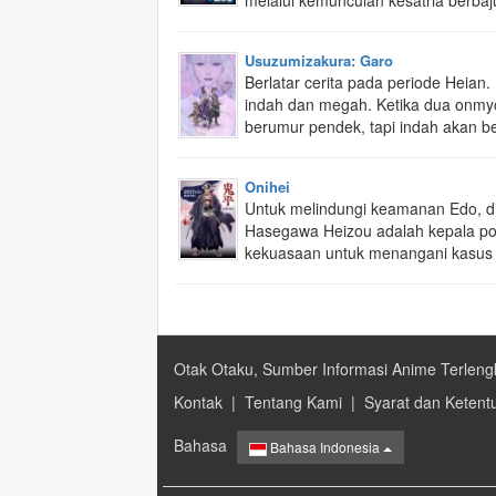
melalui kemunculan kesatria berbaju 
Usuzumizakura: Garo
Berlatar cerita pada periode Heian.
indah dan megah. Ketika dua onmy
berumur pendek, tapi indah akan be
Onihei
Untuk melindungi keamanan Edo, did
Hasegawa Heizou adalah kepala pol
kekuasaan untuk menangani kasus
Otak Otaku, Sumber Informasi Anime Terleng
Kontak
|
Tentang Kami
|
Syarat dan Ketent
Bahasa
Bahasa Indonesia