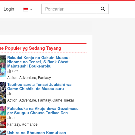
Login
e Populer yg Sedang Tayang
Rakudai Kenja no Gakuin Musou:
Nidome no Tensei, S-Rank Cheat
Majutsushi Boukenroku
9.67
Action, Adventure, Fantasy
Tsuihou sareta Tensei Juukishi wa
Game Chishiki de Musou suru
9
Action, Adventure, Fantasy, Game, Isekai
Futsutsuka na Akujo dewa Gozaimasu
ga: Suuguu Chouso Torikae Den
9.2
Fantasy, Romance
Ushiro no Shoumen Kamui-san