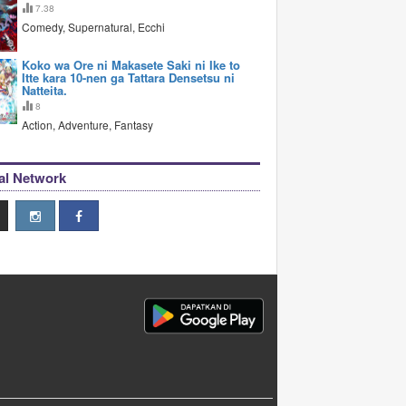
7.38
Comedy, Supernatural, Ecchi
Koko wa Ore ni Makasete Saki ni Ike to
Itte kara 10-nen ga Tattara Densetsu ni
Natteita.
8
Action, Adventure, Fantasy
al Network