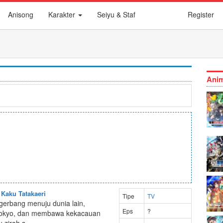
Anisong
Karakter
Seiyu & Staf
Register
Anim
 Kaku Tatakaeri
Tipe
TV
 gerbang menuju dunia lain,
Eps
?
a, Tokyo, dan membawa kekacauan