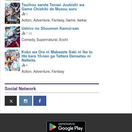
Tsuihou sareta Tensei Juukishi wa
Game Chishiki de Musou suru
9
Action, Adventure, Fantasy, Game, Isekai
Ushiro no Shoumen Kamui-san
7.38
Comedy, Supernatural, Ecchi
Koko wa Ore ni Makasete Saki ni Ike to
Itte kara 10-nen ga Tattara Densetsu ni
Natteita.
8
Action, Adventure, Fantasy
Social Network