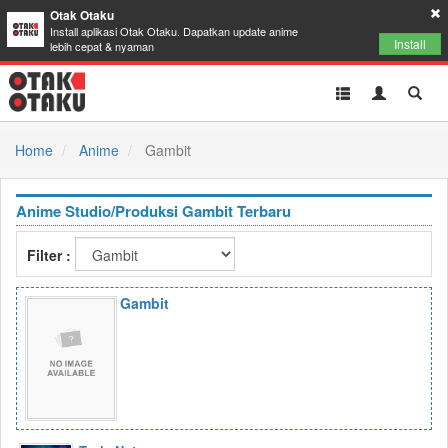
Otak Otaku
Install aplikasi Otak Otaku. Dapatkan update anime
Install
lebih cepat & nyaman
Toggle
Toggle
Toggl
navigation
Akun
Searc
Home
Anime
Gambit
Anime Studio/Produksi Gambit Terbaru
Filter :
Gambit