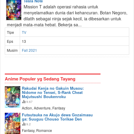
Tesla Note
Mission T adalah operasi rahasia untuk
menyelamatkan dunia dari kehancuran. Botan Negoro,
dilatih sebagai ninja sejak kecil, ia dibesarkan untuk
menjadi mata-mata hebat. Bekerja sa...
Tipe
TV
Eps
13
Musim
Fall 2021
Anime Populer yg Sedang Tayang
Rakudai Kenja no Gakuin Musou:
Nidome no Tensei, S-Rank Cheat
Majutsushi Boukenroku
9.67
Action, Adventure, Fantasy
Futsutsuka na Akujo dewa Gozaimasu
ga: Suuguu Chouso Torikae Den
9.2
Fantasy, Romance