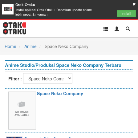
Otak Otaku
Install aplikasi Otak Otaku. Dapatkan update anime
Install
lebih cepat & nyaman
Toggle
Toggle
Toggl
navigation
Akun
Searc
Home
Anime
Space Neko Company
Anime Studio/Produksi Space Neko Company Terbaru
Filter :
Space Neko Company