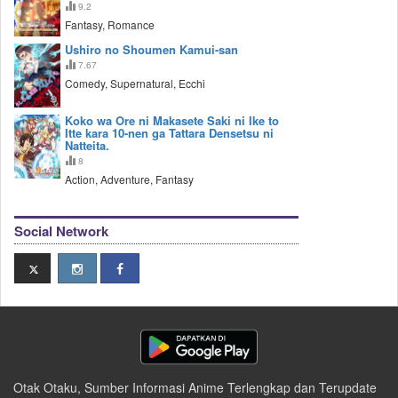
9.2
Fantasy, Romance
Ushiro no Shoumen Kamui-san
7.67
Comedy, Supernatural, Ecchi
Koko wa Ore ni Makasete Saki ni Ike to
Itte kara 10-nen ga Tattara Densetsu ni
Natteita.
8
Action, Adventure, Fantasy
Social Network
Otak Otaku, Sumber Informasi Anime Terlengkap dan Terupdate