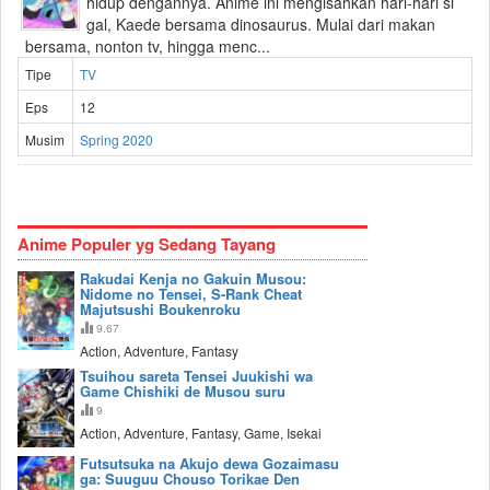
hidup dengannya. Anime ini mengisahkan hari-hari si
gal, Kaede bersama dinosaurus. Mulai dari makan
bersama, nonton tv, hingga menc...
Tipe
TV
Eps
12
Musim
Spring 2020
Anime Populer yg Sedang Tayang
Rakudai Kenja no Gakuin Musou:
Nidome no Tensei, S-Rank Cheat
Majutsushi Boukenroku
9.67
Action, Adventure, Fantasy
Tsuihou sareta Tensei Juukishi wa
Game Chishiki de Musou suru
9
Action, Adventure, Fantasy, Game, Isekai
Futsutsuka na Akujo dewa Gozaimasu
ga: Suuguu Chouso Torikae Den