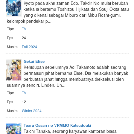
Kyoto pada akhir zaman Edo. Takdir Nio mulai berubah
ketika ia bertemu Toshizou Hijikata dan Souji Okita atau
yang dikenal sebagai Miburo dari Mibu Roshi-gumi,
kelompok pendekar p...
Tipe
TV
Eps
24
Musim
Fall 2024
Gekai Elise
Kehidupan sebelumnya Aoi Takamoto adalah seorang
permaisuri jahat bernama Elise. Dia melakukan banyak
perbuatan jahat hingga membuatnya dieksekusi oleh
suaminya sendiri, Linden. Un...
Tipe
TV
Eps
12
Musim
Winter 2024
Toaru Ossan no VRMMO Katsudouki
Taichi Tanaka, seorang karyawan kantoran biasa