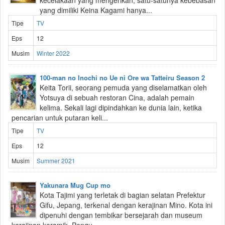
kecelakaan yang mengerikan, satu-satunya kebebasan
yang dimiliki Keina Kagami hanya...
Tipe
TV
Eps
12
Musim
Winter 2022
100-man no Inochi no Ue ni Ore wa Tatteiru Season 2
Keita Torii, seorang pemuda yang diselamatkan oleh
Yotsuya di sebuah restoran Cina, adalah pemain
kelima. Sekali lagi dipindahkan ke dunia lain, ketika
pencarian untuk putaran keli...
Tipe
TV
Eps
12
Musim
Summer 2021
Yakunara Mug Cup mo
Kota Tajimi yang terletak di bagian selatan Prefektur
Gifu, Jepang, terkenal dengan kerajinan Mino. Kota ini
dipenuhi dengan tembikar bersejarah dan museum