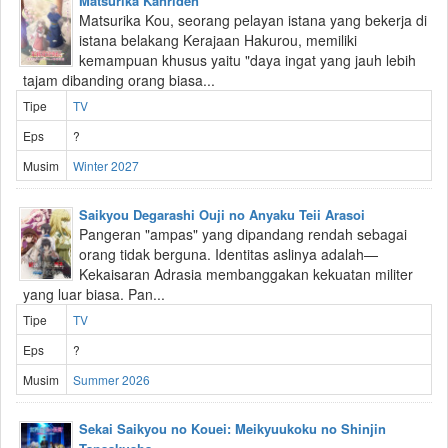
Matsurika Kanriden
Matsurika Kou, seorang pelayan istana yang bekerja di
istana belakang Kerajaan Hakurou, memiliki
kemampuan khusus yaitu "daya ingat yang jauh lebih
tajam dibanding orang biasa...
Tipe
TV
Eps
?
Musim
Winter 2027
Saikyou Degarashi Ouji no Anyaku Teii Arasoi
Pangeran "ampas" yang dipandang rendah sebagai
orang tidak berguna. Identitas aslinya adalah—
Kekaisaran Adrasia membanggakan kekuatan militer
yang luar biasa. Pan...
Tipe
TV
Eps
?
Musim
Summer 2026
Sekai Saikyou no Kouei: Meikyuukoku no Shinjin