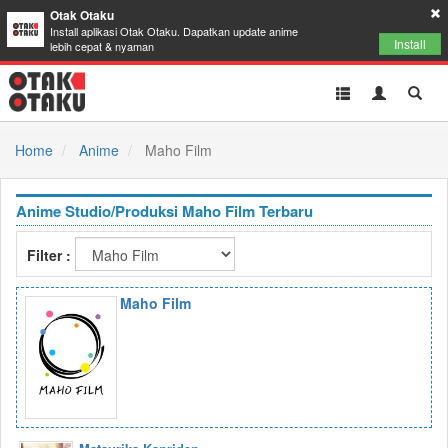
Otak Otaku
Install aplikasi Otak Otaku. Dapatkan update anime
Install
lebih cepat & nyaman
Toggle
Toggle
Toggl
navigation
Akun
Searc
Home
Anime
Maho Film
Anime Studio/Produksi Maho Film Terbaru
Filter :
Maho Film