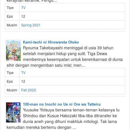
kerajinan keramik. Pengu...
Tipe
TV
Eps
12
Musim
Spring 2021
Kami-tachi ni Hirowareta Otoko
Ryouma Takebayashi meninggal di usia 39 tahun
setelah menjalani hidup yang sulit. Tiga Dewa
memberinya kesempatan untuk bereinkarnasi di dunia
sihir dengan mengemban satu misi; men...
Tipe
TV
Eps
12
Musim
Fall 2020
100-man no Inochi no Ue ni Ore wa Tatteiru
Yuusuke Yotsuya bersama teman-teman kelasnya Iu
Shindou dan Kusue Hakozaki tiba-tiba ditransfer ke
dunia aneh yang dihuni makhluk mitologi. Tak lama
kemudian mereka bertemu dengan ...