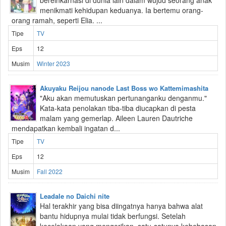
bereinkarnasi di dunia lain dalam wujud seorang anak
menikmati kehidupan keduanya. Ia bertemu orang-
orang ramah, seperti Elia. ...
Tipe
TV
Eps
12
Musim
Winter 2023
Akuyaku Reijou nanode Last Boss wo Kattemimashita
"Aku akan memutuskan pertunanganku denganmu."
Kata-kata penolakan tiba-tiba diucapkan di pesta
malam yang gemerlap. Aileen Lauren Dautriche
mendapatkan kembali ingatan d...
Tipe
TV
Eps
12
Musim
Fall 2022
Leadale no Daichi nite
Hal terakhir yang bisa diingatnya hanya bahwa alat
bantu hidupnya mulai tidak berfungsi. Setelah