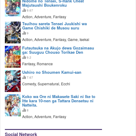
Nidome no Tensei, S-Rank Cheat
Majutsushi Boukenroku
9.67
Action, Adventure, Fantasy
Tsuihou sareta Tensei Juukishi wa
Game Chishiki de Musou suru
9
Action, Adventure, Fantasy, Game, Isekai
Futsutsuka na Akujo dewa Gozaimasu
ga: Suuguu Chouso Torikae Den
9.2
Fantasy, Romance
Ushiro no Shoumen Kamui-san
7.67
Comedy, Supernatural, Ecchi
Koko wa Ore ni Makasete Saki ni Ike to
Itte kara 10-nen ga Tattara Densetsu ni
Natteita.
8
Action, Adventure, Fantasy
Social Network