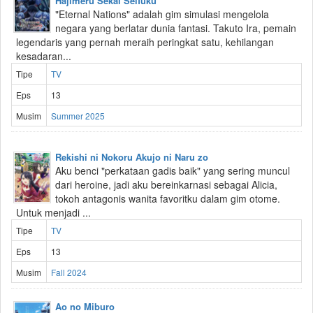
Hajimeru Sekai Seifuku
"Eternal Nations" adalah gim simulasi mengelola
negara yang berlatar dunia fantasi. Takuto Ira, pemain
legendaris yang pernah meraih peringkat satu, kehilangan
kesadaran...
Tipe
TV
Eps
13
Musim
Summer 2025
Rekishi ni Nokoru Akujo ni Naru zo
Aku benci "perkataan gadis baik" yang sering muncul
dari heroine, jadi aku bereinkarnasi sebagai Alicia,
tokoh antagonis wanita favoritku dalam gim otome.
Untuk menjadi ...
Tipe
TV
Eps
13
Musim
Fall 2024
Ao no Miburo