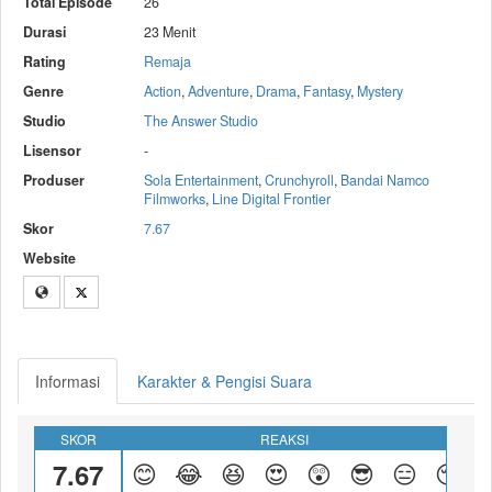
Total Episode
26
Durasi
23 Menit
Rating
Remaja
Genre
Action
,
Adventure
,
Drama
,
Fantasy
,
Mystery
Studio
The Answer Studio
Lisensor
-
Produser
Sola Entertainment
,
Crunchyroll
,
Bandai Namco
Filmworks
,
Line Digital Frontier
Skor
7.67
Website
Informasi
Karakter & Pengisi Suara
SKOR
REAKSI
7.67
😊
😂
😆
😍
😲
😎
😑
😴