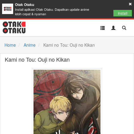
Otak Otaku
Install aplikasi Otak Otaku. Dapatkan update anime
Install
lebih cepat & nyaman
Toggle
Toggle
Toggl
navigation
Akun
Searc
Home
Anime
Kami no Tou: Ouji no Kikan
Kami no Tou: Ouji no Kikan