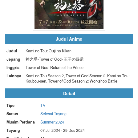
Judul Anime
Judul
Kami no Tou: Ouji no Kikan
Jepang
神之塔-Tower of God- 王子の帰還
Inggris
Tower of God: Return of the Prince
Lainnya
Kami no Tou Season 2, Tower of God Season 2, Kami no Tou:
Koubou-sen, Tower of God Season 2: Workshop Battle
Detail
Tipe
TV
Status
Selesai Tayang
Musim Perdana
Summer 2024
Tayang
07 Jul 2024 - 29 Des 2024