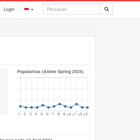
Login
Popularitas (Anime Spring 2024)
😟
😢
😨
😵
😠
0
0
0
0
0