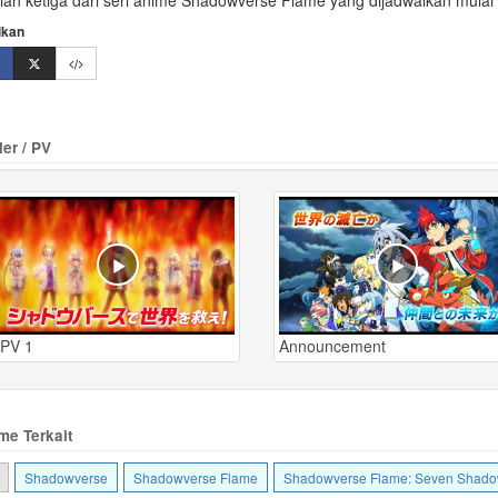
ian ketiga dari seri anime Shadowverse Flame yang dijadwalkan mulai 
ikan
ler / PV
PV 1
Announcement
me Terkait
Shadowverse
Shadowverse Flame
Shadowverse Flame: Seven Shado