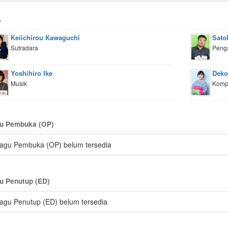
f
Keiichirou Kawaguchi
Satok
Sutradara
Peng
Yoshihiro Ike
Deko
Musik
Kompo
u Pembuka (OP)
agu Pembuka (OP) belum tersedia
u Penutup (ED)
agu Penutup (ED) belum tersedia