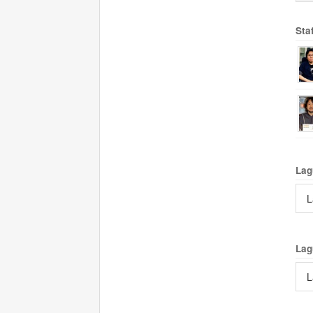
Sta
Lag
L
Lag
L