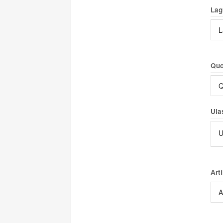
Lag
L
Quo
Q
Ula
U
Arti
A