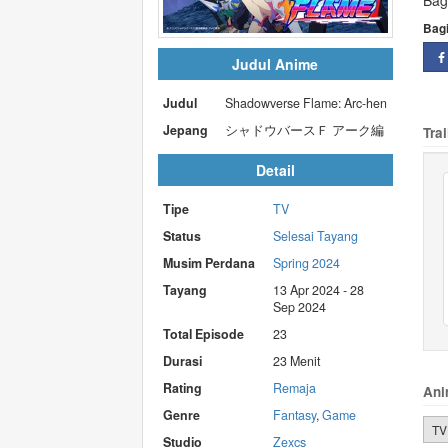
Bag
Bag
Judul Anime
Judul
Shadowverse Flame: Arc-hen
Jepang
シャドウバースＦ アーク編
Trai
Detail
Tipe
TV
Status
Selesai Tayang
Musim Perdana
Spring 2024
Tayang
13 Apr 2024 - 28
Sep 2024
Total Episode
23
Durasi
23 Menit
Rating
Remaja
Ani
Genre
Fantasy
,
Game
TV
Studio
Zexcs