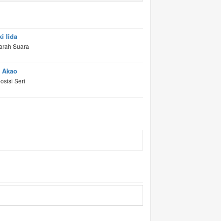
i Iida
arah Suara
 Akao
sisi Seri