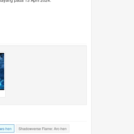
tayang pada 13 April 2024.
ws-hen
Shadowverse Flame: Arc-hen