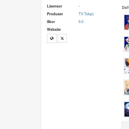
Lisensor
-
Daf
Produser
TV Tokyo
Skor
5.5
Website