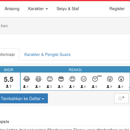
Anisong
Karakter
Seiyu & Staf
Register
-hen
nformasi
Karakter & Pengisi Suara
SKOR
REAKSI
5.5
😂
😆
😊
😎
😍
😑
😴
😝
😲
2
0
0
0
0
0
0
0
0
0
Tambahkan ke Daftar
🙂
opsis