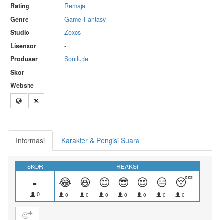
Rating
Remaja
Genre
Game
,
Fantasy
Studio
Zexcs
Lisensor
-
Produser
Sonilude
Skor
-
Website
Informasi
Karakter & Pengisi Suara
SKOR
REAKSI
-
😂
😆
😊
😎
😍
😑
😴
😝
0
0
0
0
0
0
0
0
0
🙂