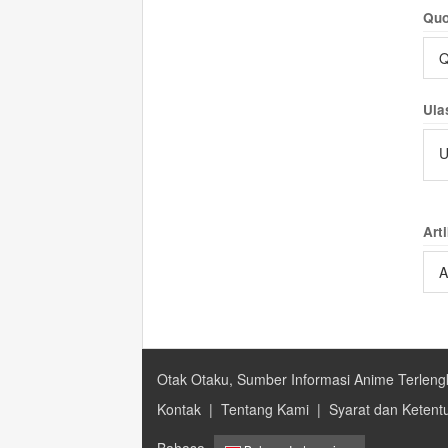
Quo
Q
Ula
U
Arti
A
Otak Otaku, Sumber Informasi Anime Terleng
Kontak
|
Tentang Kami
|
Syarat dan Ketent
Bahasa