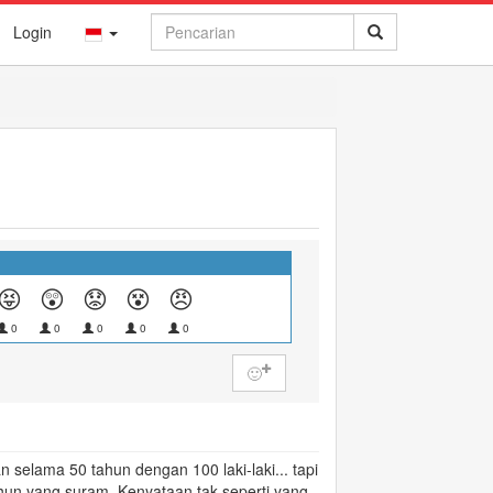
Login
😝
😲
😟
😵
😠
0
0
0
0
0
🙂
 selama 50 tahun dengan 100 laki-laki... tapi
tahun yang
suram
. Kenyataan tak seperti yang