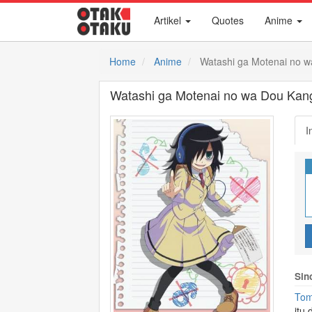
Artikel
Quotes
Anime
Home
Anime
Watashi ga Motenai no 
Watashi ga Motenai no wa Dou Ka
I
Sin
Tom
itu