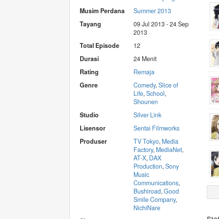
Musim Perdana
Summer 2013
Tayang
09 Jul 2013 - 24 Sep
2013
Total Episode
12
Durasi
24 Menit
Rating
Remaja
Genre
Comedy
,
Slice of
Life
,
School
,
Shounen
Studio
Silver Link
Lisensor
Sentai Filmworks
Produser
TV Tokyo
,
Media
Factory
,
MediaNet
,
AT-X
,
DAX
Production
,
Sony
Music
Communications
,
Bushiroad
,
Good
Smile Company
,
NichiNare
Sta