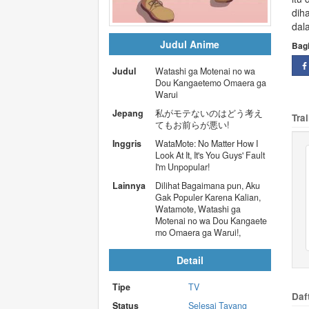
diha
dal
Judul Anime
Bag
Judul
Watashi ga Motenai no wa
Dou Kangaetemo Omaera ga
Warui
Jepang
私がモテないのはどう考え
Trai
てもお前らが悪い!
Inggris
WataMote: No Matter How I
Look At It, It's You Guys' Fault
I'm Unpopular!
Lainnya
Dilihat Bagaimana pun, Aku
Gak Populer Karena Kalian,
Watamote, Watashi ga
Motenai no wa Dou Kangaete
mo Omaera ga Warui!,
Detail
Tipe
TV
Daf
Status
Selesai Tayang