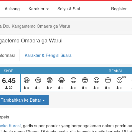
Anisong
Karakter
Seiyu & Staf
Register
wa Dou Kangaetemo Omaera ga Warui
ngaetemo Omaera ga Warui
nformasi
Karakter & Pengisi Suara
SKOR
REAKSI
6.45
😆
😢
😨
😂
😊
😎
😍
😑
😴
20
3
2
2
0
0
0
0
0
0
Tambahkan ke Daftar
opsis
oko Kuroki
, gadis super populer yang berpengalaman dalam percintaan
 di dunia game
Otome
. Di dunia nyata, dia hanyalah gadis berusia 15 