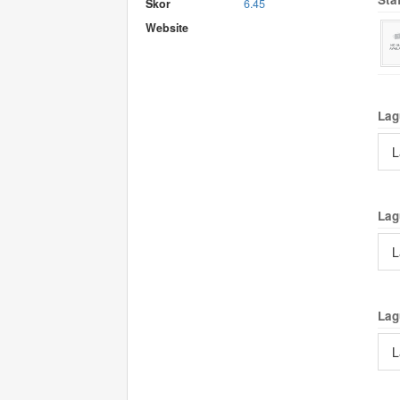
Skor
6.45
Website
Lag
L
Lag
L
Lag
L