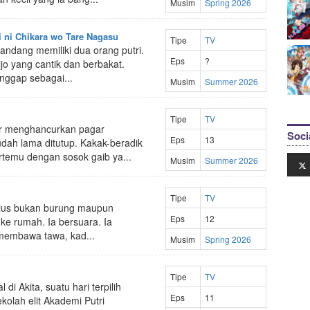
Musim
Spring 2026
 ni Chikara wo Tare Nagasu
Tipe
TV
andang memiliki dua orang putri.
Eps
?
jo yang cantik dan berbakat.
anggap sebagai...
Musim
Summer 2026
Tipe
TV
sor menghancurkan pagar
Soci
Eps
13
dah lama ditutup. Kakak-beradik
temu dengan sosok gaib ya...
Musim
Summer 2026
Tipe
TV
rius bukan burung maupun
Eps
12
e rumah. Ia bersuara. Ia
 membawa tawa, kad...
Musim
Spring 2026
Tipe
TV
di Akita, suatu hari terpilih
Eps
11
kolah elit Akademi Putri