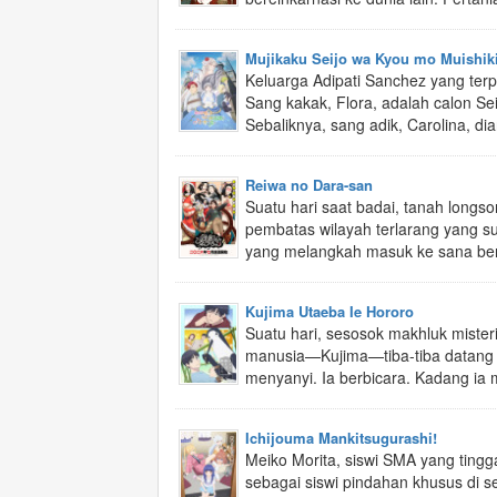
Mujikaku Seijo wa Kyou mo Muishiki
Keluarga Adipati Sanchez yang terp
Sang kakak, Flora, adalah calon Sei
Sebaliknya, sang adik, Carolina, di
Reiwa no Dara-san
Suatu hari saat badai, tanah long
pembatas wilayah terlarang yang su
yang melangkah masuk ke sana ber
Kujima Utaeba Ie Hororo
Suatu hari, sesosok makhluk miste
manusia—Kujima—tiba-tiba datang k
menyanyi. Ia berbicara. Kadang ia
Ichijouma Mankitsugurashi!
Meiko Morita, siswi SMA yang tinggal 
sebagai siswi pindahan khusus di se