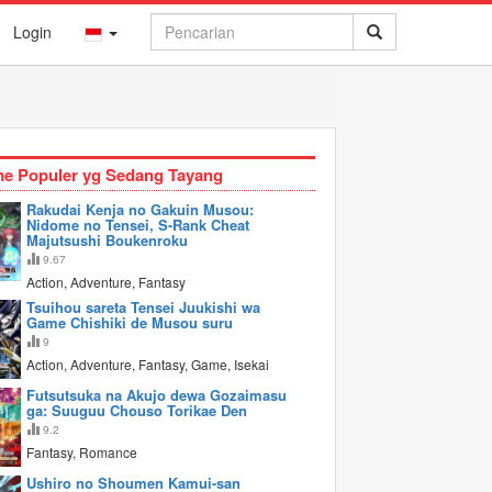
Login
e Populer yg Sedang Tayang
Rakudai Kenja no Gakuin Musou:
Nidome no Tensei, S-Rank Cheat
Majutsushi Boukenroku
9.67
Action, Adventure, Fantasy
Tsuihou sareta Tensei Juukishi wa
Game Chishiki de Musou suru
9
Action, Adventure, Fantasy, Game, Isekai
Futsutsuka na Akujo dewa Gozaimasu
ga: Suuguu Chouso Torikae Den
9.2
Fantasy, Romance
Ushiro no Shoumen Kamui-san