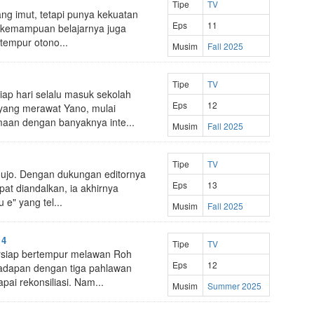
Tipe
TV
ang imut, tetapi punya kekuatan
Eps
11
n kemampuan belajarnya juga
tempur otono...
Musim
Fall 2025
Tipe
TV
iap hari selalu masuk sekolah
Eps
12
yang merawat Yano, mulai
aan dengan banyaknya inte...
Musim
Fall 2025
Tipe
TV
ujo. Dengan dukungan editornya
Eps
13
at diandalkan, ia akhirnya
e" yang tel...
Musim
Fall 2025
 4
Tipe
TV
ersiap bertempur melawan Roh
Eps
12
hadapan dengan tiga pahlawan
pai rekonsiliasi. Nam...
Musim
Summer 2025