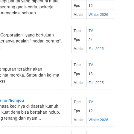
 tepi pantai yang dipenuhi mata
Eps
12
seorang gadis ceria, pekerja
 mengelola sebuah...
Musim
Winter 2026
Tipe
TV
n Corporation" yang bertujuan
Eps
24
kerjanya adalah "medan perang".
.
Musim
Fall 2025
Tipe
TV
tempuran terakhir akan
Eps
13
cinta mereka. Satou dan kelima
yss!
Musim
Fall 2025
 no Nichijou
Tipe
TV
asa kecilnya di daerah kumuh,
Eps
12
 kuat demi bisa bertahan hidup.
ang tenang dan nyam...
Musim
Winter 2026