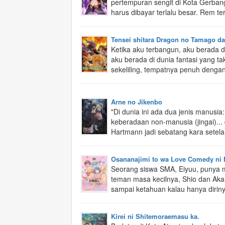
pertempuran sengit di Kota Gerbang 
harus dibayar terlalu besar. Rem teru
Tensei shitara Dragon no Tamago da
Ketika aku terbangun, aku berada 
aku berada di dunia fantasi yang tak
sekeliling, tempatnya penuh dengan 
Arne no Jikenbo
"Di dunia ini ada dua jenis manusi
keberadaan non-manusia (jingai)...
Hartmann jadi sebatang kara setelah
Osananajimi to wa Love Comedy ni 
Seorang siswa SMA, Eiyuu, punya 
teman masa kecilnya, Shio dan Akari
sampai ketahuan kalau hanya diriny
Kirei ni Shitemoraemasu ka.