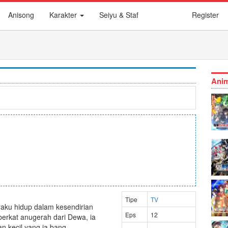
Anisong
Karakter
Seiyu & Staf
Register
Anim
Tipe
TV
aku hidup dalam kesendirian
Eps
12
erkat anugerah dari Dewa, ia
an kecil yang ia bang...