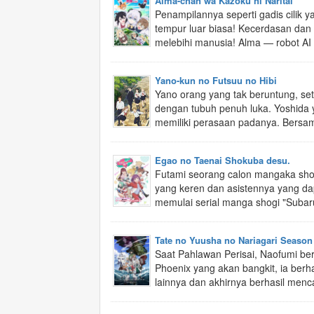
Alma-chan wa Kazoku ni Naritai
Penampilannya seperti gadis cilik y
tempur luar biasa! Kecerdasan da
melebihi manusia! Alma — robot AI 
Yano-kun no Futsuu no Hibi
Yano orang yang tak beruntung, set
dengan tubuh penuh luka. Yoshida 
memiliki perasaan padanya. Bersam
Egao no Taenai Shokuba desu.
Futami seorang calon mangaka sho
yang keren dan asistennya yang dap
memulai serial manga shogi "Subaru 
Tate no Yuusha no Nariagari Season
Saat Pahlawan Perisai, Naofumi b
Phoenix yang akan bangkit, ia ber
lainnya dan akhirnya berhasil menca