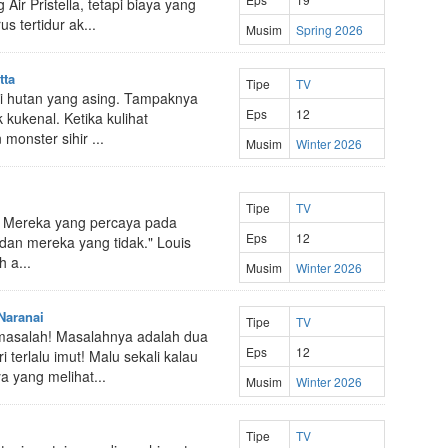
Air Pristella, tetapi biaya yang
s tertidur ak...
Musim
Spring 2026
tta
Tipe
TV
di hutan yang asing. Tampaknya
Eps
12
 kukenal. Ketika kulihat
monster sihir ...
Musim
Winter 2026
Tipe
TV
a: Mereka yang percaya pada
Eps
12
 dan mereka yang tidak." Louis
 a...
Musim
Winter 2026
Naranai
Tipe
TV
masalah! Masalahnya adalah dua
Eps
12
 terlalu imut! Malu sekali kalau
a yang melihat...
Musim
Winter 2026
Tipe
TV