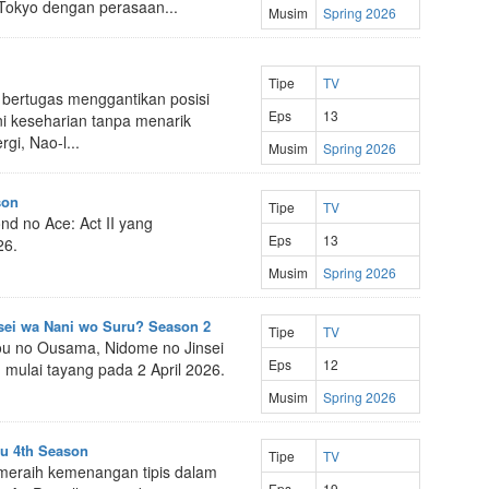
Tokyo dengan perasaan...
Musim
Spring 2026
Tipe
TV
 bertugas menggantikan posisi
Eps
13
ni keseharian tanpa menarik
gi, Nao-l...
Musim
Spring 2026
son
Tipe
TV
d no Ace: Act II yang
Eps
13
26.
Musim
Spring 2026
sei wa Nani wo Suru? Season 2
Tipe
TV
ou no Ousama, Nidome no Jinsei
Eps
12
mulai tayang pada 2 April 2026.
Musim
Spring 2026
su 4th Season
Tipe
TV
meraih kemenangan tipis dalam
Eps
19