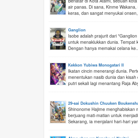
Berlatar di Kota Atami, sebuah kota
air panas. Di sana, Kinme Wakana, 
keras, dan sangat menyukai onsen,
Ganglion
Isobe adalah prajurit dari "Ganglio
untuk menaklukkan dunia. Tempat 
Dengan hanya memakai celana ke..
Kekkon Yubiwa Monogatari II
Ikatan cincin menerangi dunia. Per
menentukan nasib dunia dan kisah 
putri sekali lagi menantang Raja Ab
29-sai Dokushin Chuuken Boukensha
Shinonome Hajime menghabiskan m
berjuang mati-matian untuk menjadi
Sekarang, ia menjalani hari-hari y