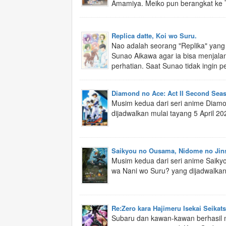
Amamiya. Meiko pun berangkat ke 
Replica datte, Koi wo Suru.
Nao adalah seorang "Replika" yang
Sunao Aikawa agar ia bisa menjala
perhatian. Saat Sunao tidak ingin per
Diamond no Ace: Act II Second Sea
Musim kedua dari seri anime Diamon
dijadwalkan mulai tayang 5 April 20
Saikyou no Ousama, Nidome no Jin
Musim kedua dari seri anime Saiky
wa Nani wo Suru? yang dijadwalkan 
Re:Zero kara Hajimeru Isekai Seikat
Subaru dan kawan-kawan berhasil 