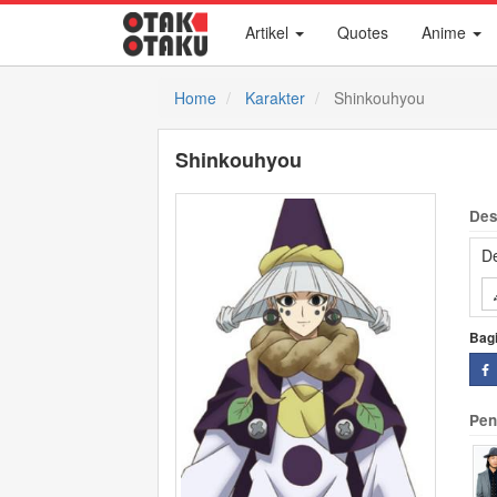
Artikel
Quotes
Anime
Home
Karakter
Shinkouhyou
Shinkouhyou
Des
De
Bag
Pen