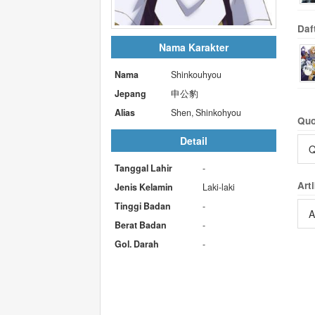
Daf
Nama Karakter
Nama
Shinkouhyou
Jepang
申公豹
Alias
Shen, Shinkohyou
Quo
Detail
Q
Tanggal Lahir
-
Arti
Jenis Kelamin
Laki-laki
Tinggi Badan
-
A
Berat Badan
-
Gol. Darah
-