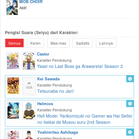
MOB CHOIR
Aktif
Pengisi Suara (Seiyu) dari Karakter:
Semua
Keren
Mas-mas
Sadistis
Lainnya
Castor
Karakter Pendukung
Yasei no Last Boss ga Arawareta! Season 2
Kei Sawada
Karakter Pendukung
Tetsunabe no Jan!
Helmios
Karakter Pendukung
Hell Mode: Yarikomizuki no Gamer wa Hai Settei
no Isekai de Musou suru 2nd Season
Yoshimitsu Ashikaga
Karakter Pendukung