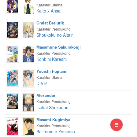
Karakter Utama
Kaito x Ansa
Gralat Berlurik
Karakter Pendukung
Shoukoku no Altair
Masamune Sakurakouji
Karakter Pendukung
Konbini Kareshi
Youichi Fujitani
Karakter Utama
DIVE!!
Alexander
Karakter Pendukung
Isekai Shokudou
Masami Kugimiya
Karakter Pendukung
Ballroom e Youkoso