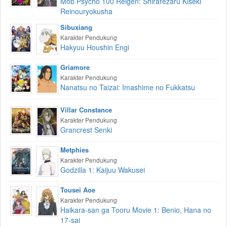
Mob Psycho 100 Reigen: Shirarezaru Kiseki
Reinouryokusha
Sibuxiang
Karakter Pendukung
Hakyuu Houshin Engi
Griamore
Karakter Pendukung
Nanatsu no Taizai: Imashime no Fukkatsu
Villar Constance
Karakter Pendukung
Grancrest Senki
Metphies
Karakter Pendukung
Godzilla 1: Kaijuu Wakusei
Tousei Aoe
Karakter Pendukung
Haikara-san ga Tooru Movie 1: Benio, Hana no
17-sai