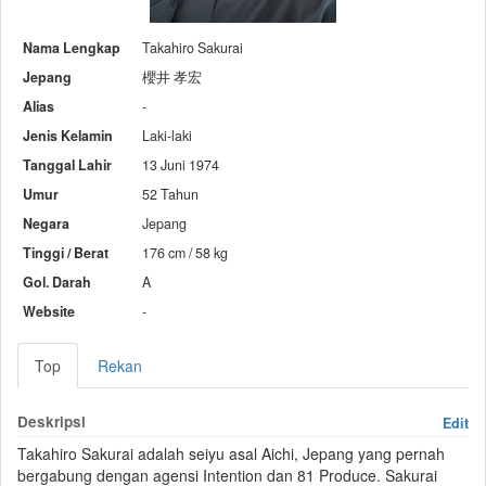
Nama Lengkap
Takahiro Sakurai
Jepang
櫻井 孝宏
Alias
-
Jenis Kelamin
Laki-laki
Tanggal Lahir
13 Juni 1974
Umur
52 Tahun
Negara
Jepang
Tinggi / Berat
176 cm / 58 kg
Gol. Darah
A
Website
-
Top
Rekan
Deskripsi
Edit
Takahiro Sakurai adalah seiyu asal Aichi, Jepang yang pernah
bergabung dengan agensi Intention dan 81 Produce. Sakurai