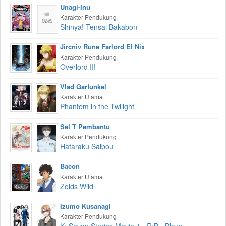
Unagi-Inu
Karakter Pendukung
Shinya! Tensai Bakabon
Jircniv Rune Farlord El Nix
Karakter Pendukung
Overlord III
Vlad Garfunkel
Karakter Utama
Phantom in the Twilight
Sel T Pembantu
Karakter Pendukung
Hataraku Saibou
Bacon
Karakter Utama
Zoids Wild
Izumo Kusanagi
Karakter Pendukung