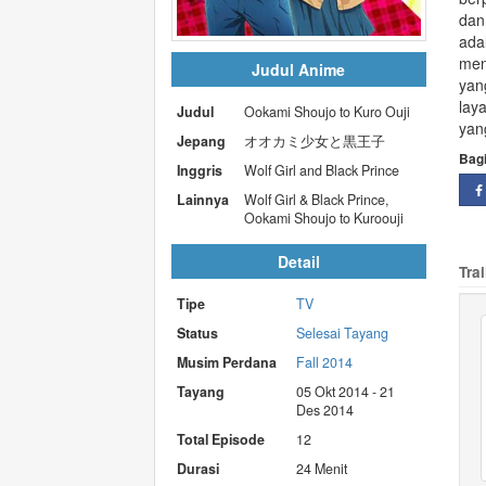
dan
ada
men
Judul Anime
yan
lay
Judul
Ookami Shoujo to Kuro Ouji
yan
Jepang
オオカミ少女と黒王子
Bag
Inggris
Wolf Girl and Black Prince
Lainnya
Wolf Girl & Black Prince,
Ookami Shoujo to Kuroouji
Detail
Trai
Tipe
TV
Status
Selesai Tayang
Musim Perdana
Fall 2014
Tayang
05 Okt 2014 - 21
Des 2014
Total Episode
12
Durasi
24 Menit