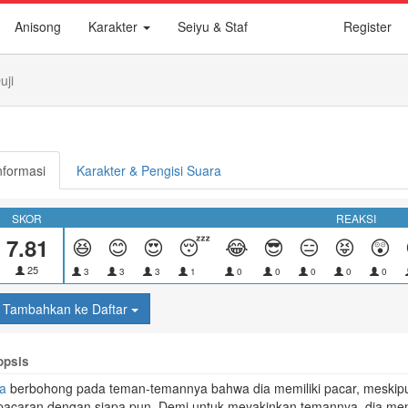
Anisong
Karakter
Seiyu & Staf
Register
uji
nformasi
Karakter & Pengisi Suara
SKOR
REAKSI
7.81
😆
😊
😍
😴
😂
😎
😑
😝
😲
25
3
3
3
1
0
0
0
0
0
Tambahkan ke Daftar
opsis
ka
berbohong pada teman-temannya bahwa dia memiliki pacar, meskipun
pacaran dengan siapa pun. Demi untuk meyakinkan temannya, dia menu