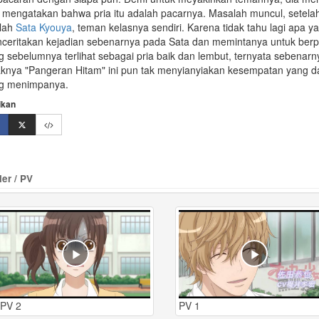
 mengatakan bahwa pria itu adalah pacarnya. Masalah muncul, setelah 
lah
Sata Kyouya
, teman kelasnya sendiri. Karena tidak tahu lagi apa y
ceritakan kejadian sebenarnya pada Sata dan memintanya untuk berp
g sebelumnya terlihat sebagai pria baik dan lembut, ternyata sebenarn
aknya "Pangeran Hitam" ini pun tak menyianyiakan kesempatan yang 
g menimpanya.
ikan
ler / PV
PV 2
PV 1