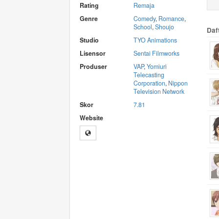
Rating
Remaja
Genre
Comedy
,
Romance
,
School
,
Shoujo
Daf
Studio
TYO Animations
Lisensor
Sentai Filmworks
Produser
VAP
,
Yomiuri
Telecasting
Corporation
,
Nippon
Television Network
Skor
7.81
Website