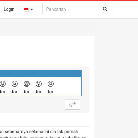
Login
😟
😢
😨
😵
😠
0
0
0
0
0
🙂
 sebenarnya selama ini dia tak pernah
njukkan foto seorang pria yang tak dikenal