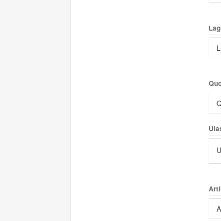
Lag
L
Quo
Q
Ula
U
Arti
A