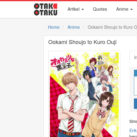
Artikel
Quotes
Anime
Home
Anime
Ookami Shoujo to Kuro O
Ookami Shoujo to Kuro Ouji
I
Sin
Eri
ber