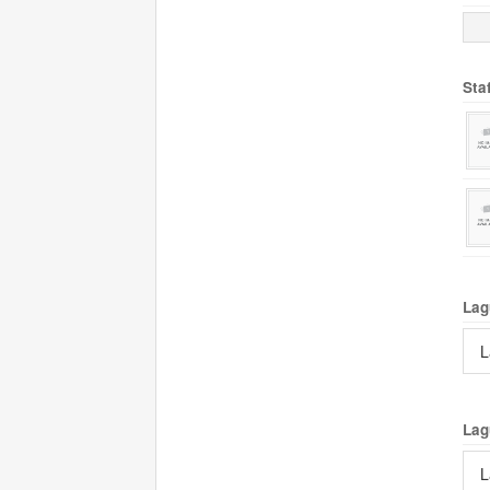
Sta
Lag
L
Lag
L