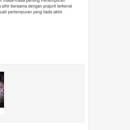
am masa-masa penting Pertempuran
sihir bersama dengan prajurit terkenal
buah pertempuran yang tiada akhir.