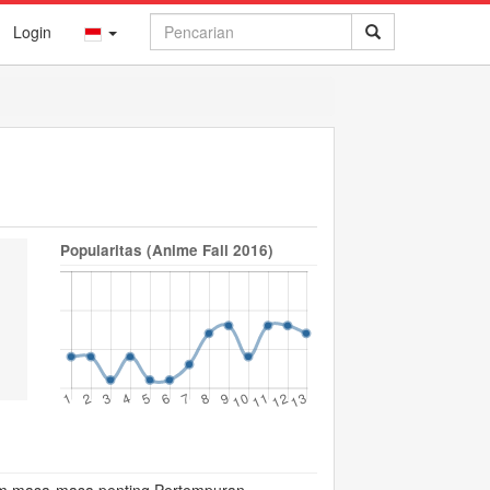
Login
Popularitas (Anime Fall 2016)
😟
😢
😨
😵
😠
0
0
0
0
0