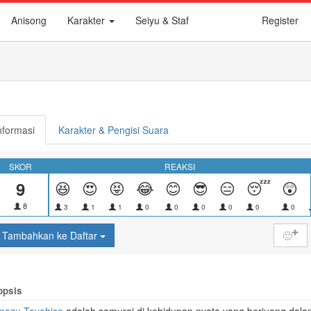
Anisong
Karakter
Seiyu & Staf
Register
nformasi
Karakter & Pengisi Suara
SKOR
REAKSI
9
😆
😍
😝
😂
😊
😎
😑
😴
😲
8
3
1
1
0
0
0
0
0
0
Tambahkan ke Daftar
🙂
opsis