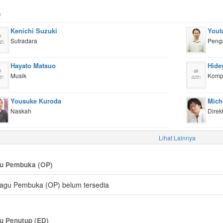
f
Kenichi Suzuki
Yout
Sutradara
Peng
Hayato Matsuo
Hide
Musik
Kompo
Yousuke Kuroda
Mich
Naskah
Direk
Lihat Lainnya
u Pembuka (OP)
agu Pembuka (OP) belum tersedia
u Penutup (ED)