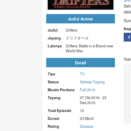
Shi
Sek
dal
Judul Anime
Sum
Bag
Judul
Drifters
Jepang
ドリフターズ
Lainnya
Drifters: Battle in a Brand-new
World War
Trai
Detail
Tipe
TV
Status
Selesai Tayang
Musim Perdana
Fall 2016
Tayang
07 Okt 2016 - 23
Des 2016
Total Episode
12
Durasi
23 Menit
Rating
Dewasa