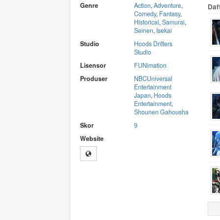
Genre
Action
,
Adventure
,
Daf
Comedy
,
Fantasy
,
Historical
,
Samurai
,
Seinen
,
Isekai
Studio
Hoods Drifters
Studio
Lisensor
FUNimation
Produser
NBCUniversal
Entertainment
Japan
,
Hoods
Entertainment
,
Shounen Gahousha
Skor
9
Website