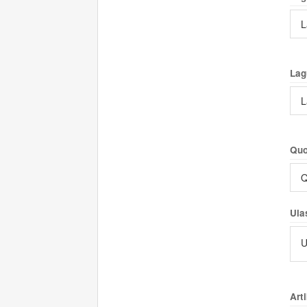
L
Lag
L
Quo
Q
Ula
U
Arti