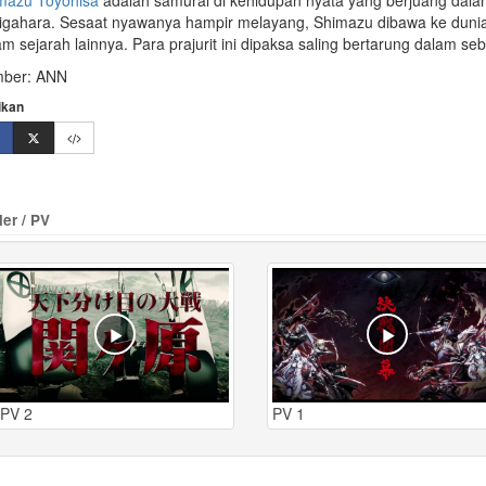
mazu Toyohisa
adalah samurai di kehidupan nyata yang berjuang dal
igahara. Sesaat nyawanya hampir melayang,
Shimazu
dibawa ke dunia 
am sejarah lainnya. Para prajurit ini dipaksa saling bertarung dalam se
ber: ANN
ikan
ler / PV
PV 2
PV 1