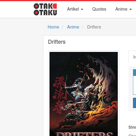
Artikel
Quotes
Anime
Home
Anime
Drifters
Drifters
I
Sin