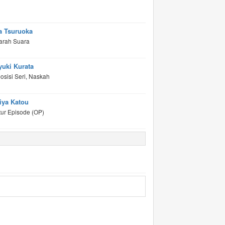
a Tsuruoka
arah Suara
yuki Kurata
sisi Seri, Naskah
iya Katou
tur Episode (OP)