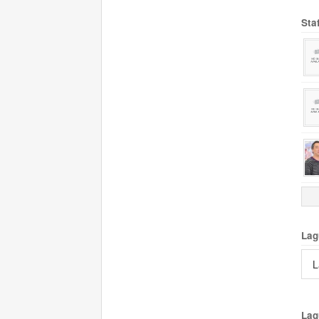
Sta
Lag
L
Lag