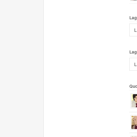
Lag
L
Lag
L
Quo