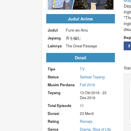
Maj
Dep
ing
"Th
Judul Anime
ing
dis
Judul
Fune wo Amu
Bag
Jepang
舟を編む
Lainnya
The Great Passage
Detail
Trai
Tipe
TV
Status
Selesai Tayang
Musim Perdana
Fall 2016
Tayang
13 Okt 2016 - 23
Des 2016
Total Episode
11
Durasi
23 Menit
Rating
Remaja
Genre
Drama
,
Slice of Life