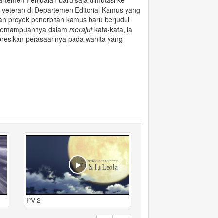
rtemen Penjualan baru saja dimutasi ke
r veteran di Departemen Editorial Kamus yang
an proyek penerbitan kamus baru berjudul
n kemampuannya dalam
merajut
kata-kata, ia
presikan perasaannya pada wanita yang
PV 2