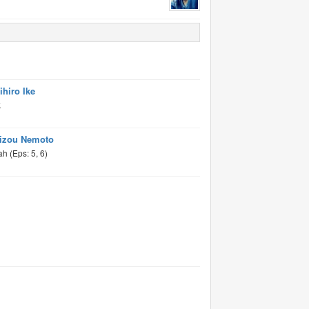
ihiro Ike
k
izou Nemoto
h (Eps: 5, 6)