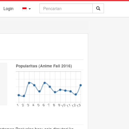
Login
Popularitas (Anime Fall 2016)
😟
😢
😨
😵
😠
0
0
0
0
0