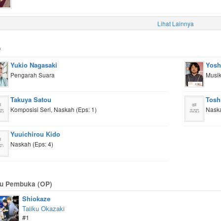
Lihat Lainnya
f
Yukio Nagasaki
Yosh
Pengarah Suara
Musi
Takuya Satou
Tosh
Komposisi Seri, Naskah (Eps: 1)
Naska
Yuuichirou Kido
Naskah (Eps: 4)
u Pembuka (OP)
Shiokaze
Taiiku Okazaki
#1