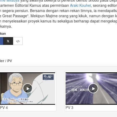
ime Mitsuya
yang awalnya bekerja di penerbit Genbu Shobo pada Depa
artemen Editorial Kamus atas permintaan
Araki Kouhei
, seorang edito
in segera pensiun. Bersama dengan rekan-rekan timnya, ia mendapatk
e Great Passage"
. Mekipun Majime orang yang kikuk, namun denga
in menyelesaikan proyek kamus itu sekaligus berharap dapat mengeks
ukainya.
ikan
ler / PV
PV 4
PV 3