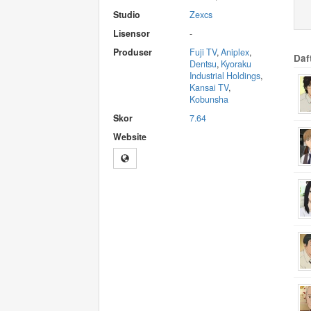
Studio
Zexcs
Lisensor
-
Produser
Fuji TV
,
Aniplex
,
Daf
Dentsu
,
Kyoraku
Industrial Holdings
,
Kansai TV
,
Kobunsha
Skor
7.64
Website