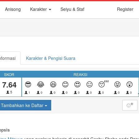
Anisong
Karakter
Seiyu & Staf
Register
nformasi
Karakter & Pengisi Suara
SKOR
REAKSI
7.64
😎
😂
😆
😊
😍
😑
😴
😝
😲
5
1
0
0
0
0
0
0
0
0
Tambahkan ke Daftar
🙂
opsis