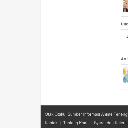
Ula
U
Arti
Otak Otaku, Sumber Informasi Anime Terleng
Kontak
|
Tentang Kami
|
Syarat dan Ketent