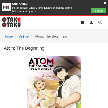
Otak Otaku
Install aplikasi Otak Otaku. Dapatkan update anime
Install
lebih cepat & nyaman
Toggle
Toggle
Toggl
navigation
Akun
Searc
Home
Anime
Atom: The Beginning
Atom: The Beginning