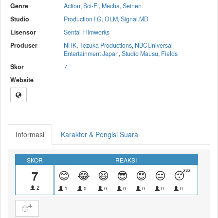
Genre
Action
,
Sci-Fi
,
Mecha
,
Seinen
Studio
Production I.G
,
OLM
,
Signal.MD
Lisensor
Sentai Filmworks
Produser
NHK
,
Tezuka Productions
,
NBCUniversal
Entertainment Japan
,
Studio Mausu
,
Fields
Skor
7
Website
Informasi
Karakter & Pengisi Suara
SKOR
REAKSI
7
😊
😂
😆
😎
😍
😑
😴
😝
2
1
0
0
0
0
0
0
0
🙂