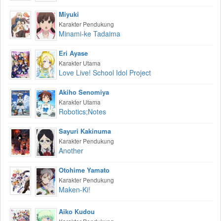
Miyuki
Karakter Pendukung
Minami-ke Tadaima
Eri Ayase
Karakter Utama
Love Live! School Idol Project
Akiho Senomiya
Karakter Utama
Robotics;Notes
Sayuri Kakinuma
Karakter Pendukung
Another
Otohime Yamato
Karakter Pendukung
Maken-Ki!
Aiko Kudou