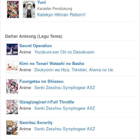
Yuni
Karakter Pendukung
Katekyo Hitman Reborn!
Daftar Anisong (Lagu Tema)
Secret Operation
Anime
Yozakura-san Chi no Daisakusen
Kimi no Tonari Watashi no Basho
Anime
Doukyonin wa Hiza, Tokidoki, Atama no Ue.
Fuungetsu no Shissou
Anime
Senki Zesshou Symphogear AXZ
Gizagizagirari☆Full Throttle
Anime
Senki Zesshou Symphogear AXZ
Senritsu Sorority
Anime
Senki Zesshou Symphogear AXZ