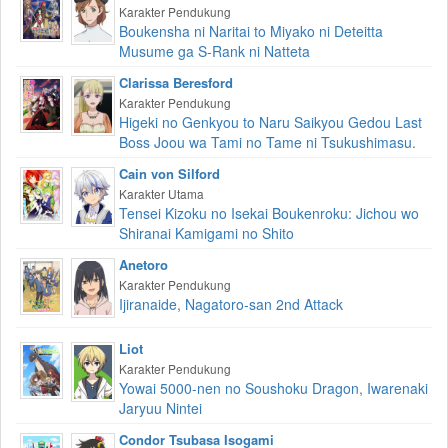
Karakter Pendukung
Boukensha ni Naritai to Miyako ni Deteitta
Musume ga S-Rank ni Natteta
Clarissa Beresford
Karakter Pendukung
Higeki no Genkyou to Naru Saikyou Gedou Last
Boss Joou wa Tami no Tame ni Tsukushimasu.
Cain von Silford
Karakter Utama
Tensei Kizoku no Isekai Boukenroku: Jichou wo
Shiranai Kamigami no Shito
Anetoro
Karakter Pendukung
Ijiranaide, Nagatoro-san 2nd Attack
Liot
Karakter Pendukung
Yowai 5000-nen no Soushoku Dragon, Iwarenaki
Jaryuu Nintei
Condor Tsubasa Isogami