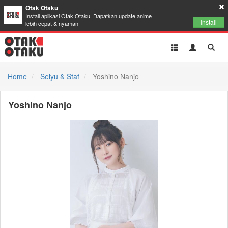
Otak Otaku
Install aplikasi Otak Otaku. Dapatkan update anime
Install
lebih cepat & nyaman
Toggle
Toggle
Toggl
navigation
Akun
Searc
Home
Seiyu & Staf
Yoshino Nanjo
Yoshino Nanjo