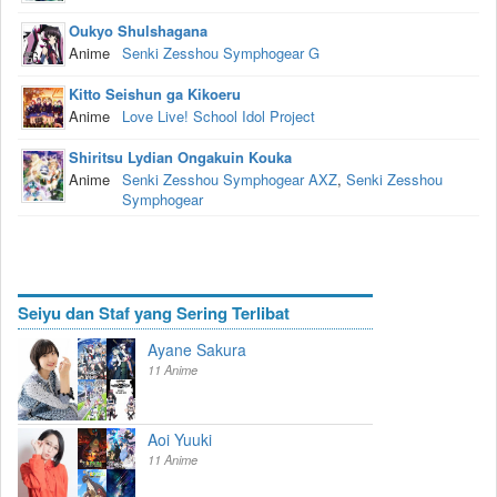
Oukyo Shulshagana
Anime
Senki Zesshou Symphogear G
Kitto Seishun ga Kikoeru
Anime
Love Live! School Idol Project
Shiritsu Lydian Ongakuin Kouka
Anime
Senki Zesshou Symphogear AXZ
,
Senki Zesshou
Symphogear
Seiyu dan Staf yang Sering Terlibat
Ayane Sakura
11 Anime
Aoi Yuuki
11 Anime