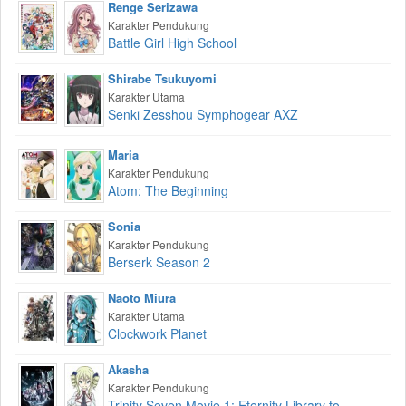
Renge Serizawa
Karakter Pendukung
Battle Girl High School
Shirabe Tsukuyomi
Karakter Utama
Senki Zesshou Symphogear AXZ
Maria
Karakter Pendukung
Atom: The Beginning
Sonia
Karakter Pendukung
Berserk Season 2
Naoto Miura
Karakter Utama
Clockwork Planet
Akasha
Karakter Pendukung
Trinity Seven Movie 1: Eternity Library to