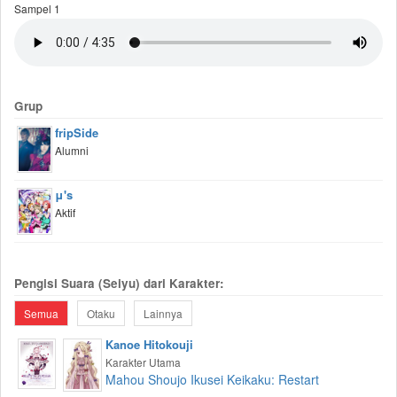
Sampel 1
Grup
fripSide
Alumni
μ's
Aktif
Pengisi Suara (Seiyu) dari Karakter:
Semua
Otaku
Lainnya
Kanoe Hitokouji
Karakter Utama
Mahou Shoujo Ikusei Keikaku: Restart