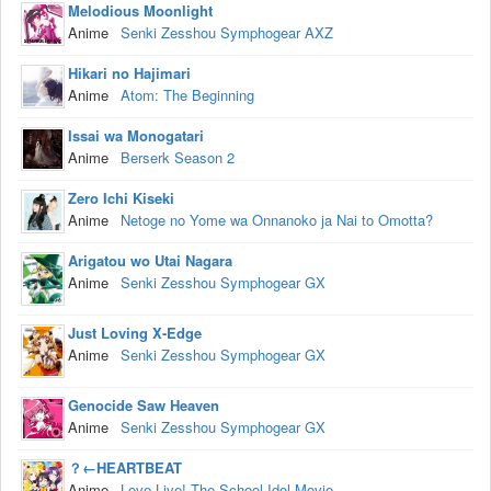
Melodious Moonlight
Anime
Senki Zesshou Symphogear AXZ
Hikari no Hajimari
Anime
Atom: The Beginning
Issai wa Monogatari
Anime
Berserk Season 2
Zero Ichi Kiseki
Anime
Netoge no Yome wa Onnanoko ja Nai to Omotta?
Arigatou wo Utai Nagara
Anime
Senki Zesshou Symphogear GX
Just Loving X-Edge
Anime
Senki Zesshou Symphogear GX
Genocide Saw Heaven
Anime
Senki Zesshou Symphogear GX
？←HEARTBEAT
Anime
Love Live! The School Idol Movie