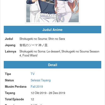
Judul Anime
Judul
Shokugeki no Souma: Shin no Sara
Jepang
食戟のソーマ 神ノ皿
Lainnya
Shokugeki no Soma: Le dessert, Shokugeki no Souma Season
4, Food Wars!
Detail
Tipe
TV
Status
Selesai Tayang
Musim Perdana
Fall 2019
Tayang
12 Okt 2019 - 28 Des 2019
Total Episode
12