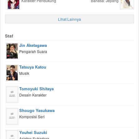
Karakter Pendukung
Bahasa: Jepang
Lihat Lainnya
Staf
Jin Aketagawa
Pengarah Suara
Tatsuya Katou
Musik
Tomoyuki Shitaya
Desain Karakter
Shougo Yasukawa
Komposisi Seri
Youhei Suzuki
Asisten Sutradara