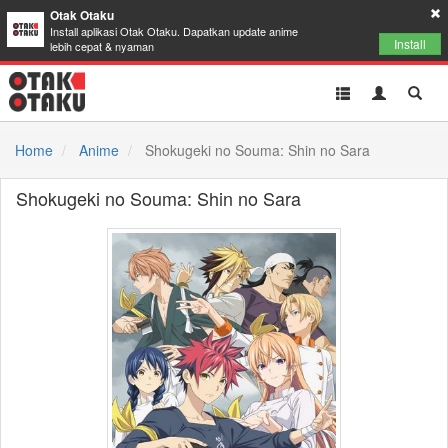
Otak Otaku
Install aplikasi Otak Otaku. Dapatkan update anime
Install
lebih cepat & nyaman
Toggle
Toggle
Toggl
navigation
Akun
Searc
Home
Anime
Shokugeki no Souma: Shin no Sara
Shokugeki no Souma: Shin no Sara