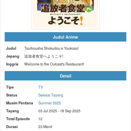
Judul Anime
Judul
Tsuihousha Shokudou e Youkoso!
Jepang
追放者食堂へようこそ!
Inggris
Welcome to the Outcast's Restaurant!
Detail
Tipe
TV
Status
Selesai Tayang
Musim Perdana
Summer 2025
Tayang
03 Jul 2025 - 18 Sep 2025
Total Episode
12
Durasi
23 Menit