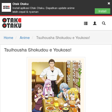
Otak Otaku
Install aplikasi Otak Otaku. Dapatkan update anime
Install
lebih cepat & nyaman
Toggle
Toggle
Toggl
navigation
Akun
Searc
Home
Anime
Tsuihousha Shokudou e Youkoso!
Tsuihousha Shokudou e Youkoso!