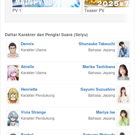
PV 1
Teaser PV
Daftar Karakter dan Pengisi Suara (Seiyu)
Dennis
Shunsuke Takeuchi
Karakter Utama
Bahasa: Jepang
Atrielle
Marika Tachibana
Karakter Utama
Bahasa: Jepang
Henrietta
Sayumi Suzushiro
Karakter Pendukung
Bahasa: Jepang
Vivia Strange
Mariya Ise
Karakter Pendukung
Bahasa: Jepang
Bachel
Satsumi Matsuda