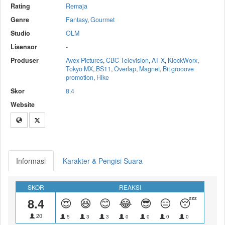
Rating
Remaja
Genre
Fantasy
,
Gourmet
Studio
OLM
Lisensor
-
Produser
Avex Pictures
,
CBC Television
,
AT-X
,
KlockWorx
,
Tokyo MX
,
BS11
,
Overlap
,
Magnet
,
Bit grooove
promotion
,
Hike
Skor
8.4
Website
Informasi
Karakter & Pengisi Suara
SKOR
REAKSI
8.4
😍
😆
😊
😂
😎
😑
😴
😝
20
5
3
3
0
0
0
0
0