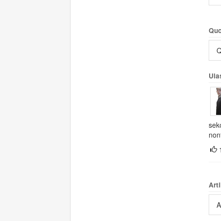
Quo
Q
Ula
sek
nont
Arti
A