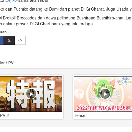
ktu
Dejiko
-sama
telah tiba!
iko dan Puchiko datang ke Bumi dari planet
Di Gi Charat
. Juga Usada y
i Brokoli Broccodes dan dewa pelindung
Bushiroad
Bushihiro-chan jug
ap dalam proyek Di Gi Chart baru yang tak terduga.
ikan
ler / PV
PV 2
Teaser