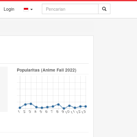
Login
Popularitas (Anime Fall 2022)
😟
😢
😨
😵
😠
0
0
0
0
0