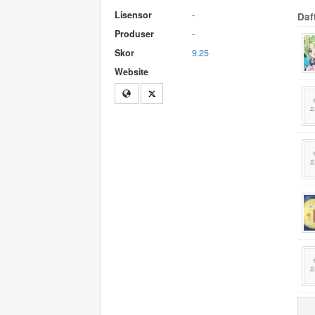
Lisensor
-
Daf
Produser
-
Skor
9.25
Website