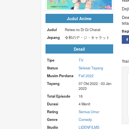
Wa
Dej
Dew
Judul Anime
tet
Judul
Reiwa no Di Gi Charat
Bag
Jepang
令和のデ・ジ・キャラット
Detail
Tipe
TV
Trai
Status
Selesai Tayang
Musim Perdana
Fall 2022
Tayang
07 Okt 2022 - 03 Jan
2023
Total Episode
16
Durasi
4 Menit
Rating
Semua Umur
Genre
Comedy
Studio
LIDENFILMS