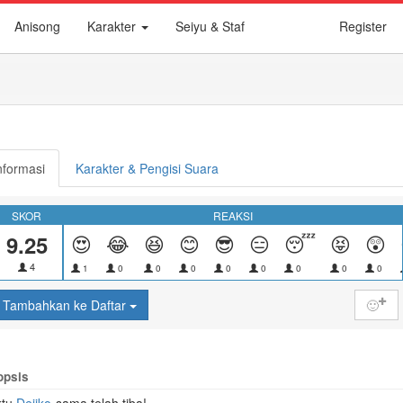
Anisong
Karakter
Seiyu & Staf
Register
nformasi
Karakter & Pengisi Suara
SKOR
REAKSI
9.25
😍
😂
😆
😊
😎
😑
😴
😝
😲
4
1
0
0
0
0
0
0
0
0
Tambahkan ke Daftar
🙂
opsis