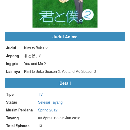
Judul Anime
Judul
Kimi to Boku. 2
Jepang
君と僕。2
Inggris
You and Me 2
Lainnya
Kimi to Boku Season 2, You and Me Season 2
Detail
Tipe
TV
Status
Selesai Tayang
Musim Perdana
Spring 2012
Tayang
03 Apr 2012 - 26 Jun 2012
Total Episode
13