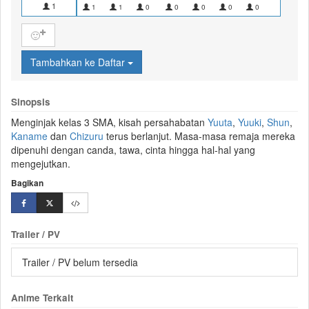
1
1
1
0
0
0
0
0
0
🙂
Tambahkan ke Daftar
Sinopsis
Menginjak kelas 3 SMA, kisah
persahabatan
Yuuta
,
Yuuki
,
Shun
,
Kaname
dan
Chizuru
terus berlanjut. Masa-masa remaja mereka
dipenuhi dengan canda, tawa, cinta hingga hal-hal yang
mengejutkan.
Bagikan
Trailer / PV
Trailer / PV belum tersedia
Anime Terkait