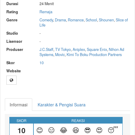
Durasi
24 Menit
Rating
Remaja
Genre
Comedy
,
Drama
,
Romance
,
School
,
Shounen
,
Slice of
Life
Studio
-
Lisensor
-
Produser
J.C.Staff
,
TV Tokyo
,
Aniplex
,
Square Enix
,
Nihon Ad
Systems
,
Movic
,
Kimi To Boku Production Partners
Skor
10
Website
Informasi
Karakter & Pengisi Suara
SKOR
REAKSI
10
😊
😑
😂
😆
😎
😍
😴
😝