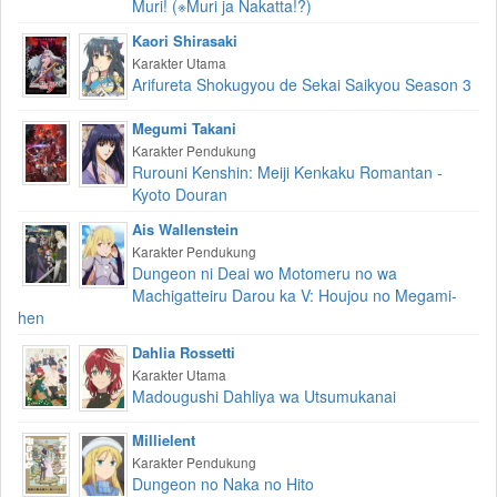
Muri! (※Muri ja Nakatta!?)
Kaori Shirasaki
Karakter Utama
Arifureta Shokugyou de Sekai Saikyou Season 3
Megumi Takani
Karakter Pendukung
Rurouni Kenshin: Meiji Kenkaku Romantan -
Kyoto Douran
Ais Wallenstein
Karakter Pendukung
Dungeon ni Deai wo Motomeru no wa
Machigatteiru Darou ka V: Houjou no Megami-
hen
Dahlia Rossetti
Karakter Utama
Madougushi Dahliya wa Utsumukanai
Millielent
Karakter Pendukung
Dungeon no Naka no Hito