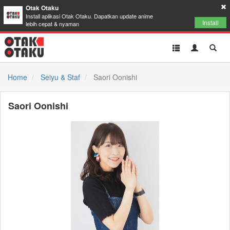
Otak Otaku
Install aplikasi Otak Otaku. Dapatkan update anime
Install
lebih cepat & nyaman
Toggle
Toggle
Toggl
navigation
Akun
Searc
Home
Seiyu & Staf
Saori Oonishi
Saori Oonishi