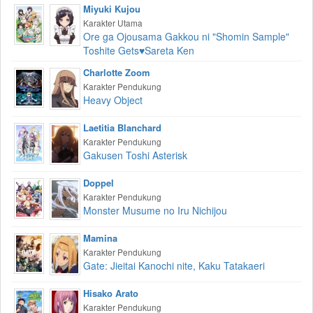
Miyuki Kujou
Karakter Utama
Ore ga Ojousama Gakkou ni "Shomin Sample"
Toshite Gets♥Sareta Ken
Charlotte Zoom
Karakter Pendukung
Heavy Object
Laetitia Blanchard
Karakter Pendukung
Gakusen Toshi Asterisk
Doppel
Karakter Pendukung
Monster Musume no Iru Nichijou
Mamina
Karakter Pendukung
Gate: Jieitai Kanochi nite, Kaku Tatakaeri
Hisako Arato
Karakter Pendukung