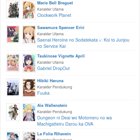
Marie Bell Breguet
Karakter Utama
Clockwork Planet
Sawamura Spencer Eriri
Karakter Utama
Saenai Heroine no Sodatekata ♭: Koi to Junjou
no Service Kai
Tsukinose Vignette April
Karakter Utama
Gabriel DropOut
Hibiki Haruna
Karakter Pendukung
Fuuka
Ais Wallenstein
Karakter Pendukung
Dungeon ni Deai wo Motomeru no wa
Machigatteiru Darou ka OVA
La Folia Rihavein
Karakter Pendukung