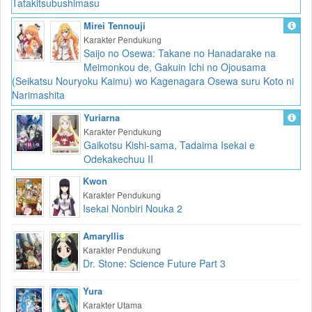
Tatakitsubushimasu
Mirei Tennouji
Karakter Pendukung
Saijo no Osewa: Takane no Hanadarake na
Meimonkou de, Gakuin Ichi no Ojousama
(Seikatsu Nouryoku Kaimu) wo Kagenagara Osewa suru Koto ni
Narimashita
Yuriarna
Karakter Pendukung
Gaikotsu Kishi-sama, Tadaima Isekai e
Odekakechuu II
Kwon
Karakter Pendukung
Isekai Nonbiri Nouka 2
Amaryllis
Karakter Pendukung
Dr. Stone: Science Future Part 3
Yura
Karakter Utama