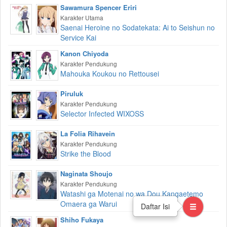
Sawamura Spencer Eriri
Karakter Utama
Saenai Heroine no Sodatekata: Ai to Seishun no
Service Kai
Kanon Chiyoda
Karakter Pendukung
Mahouka Koukou no Rettousei
Piruluk
Karakter Pendukung
Selector Infected WIXOSS
La Folia Rihavein
Karakter Pendukung
Strike the Blood
Naginata Shoujo
Karakter Pendukung
Watashi ga Motenai no wa Dou Kangaetemo
Omaera ga Warui
Daftar Isi
Shiho Fukaya