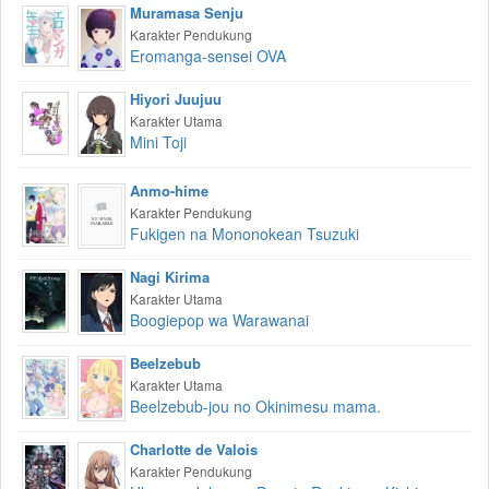
Muramasa Senju
Karakter Pendukung
Eromanga-sensei OVA
Hiyori Juujuu
Karakter Utama
Mini Toji
Anmo-hime
Karakter Pendukung
Fukigen na Mononokean Tsuzuki
Nagi Kirima
Karakter Utama
Boogiepop wa Warawanai
Beelzebub
Karakter Utama
Beelzebub-jou no Okinimesu mama.
Charlotte de Valois
Karakter Pendukung