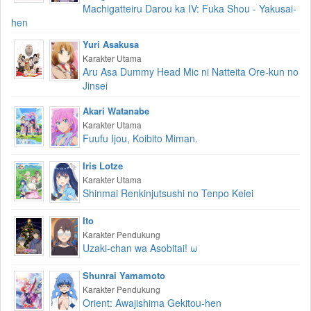
Machigatteiru Darou ka IV: Fuka Shou - Yakusai-
hen
Yuri Asakusa
Karakter Utama
Aru Asa Dummy Head Mic ni Natteita Ore-kun no
Jinsei
Akari Watanabe
Karakter Utama
Fuufu Ijou, Koibito Miman.
Iris Lotze
Karakter Utama
Shinmai Renkinjutsushi no Tenpo Keiei
Ito
Karakter Pendukung
Uzaki-chan wa Asobitai! ω
Shunrai Yamamoto
Karakter Pendukung
Orient: Awajishima Gekitou-hen