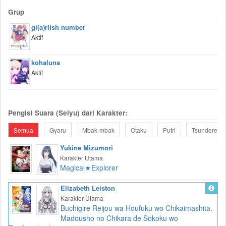
Grup
gi(a)rlish number
Aktif
kohaluna
Aktif
Pengisi Suara (Seiyu) dari Karakter:
Semua
Gyaru
Mbak-mbak
Otaku
Putri
Tsundere
Yukine Mizumori
Karakter Utama
Magical★Explorer
Elizabeth Leiston
Karakter Utama
Buchigire Reijou wa Houfuku wo Chikaimashita.
Madousho no Chikara de Sokoku wo