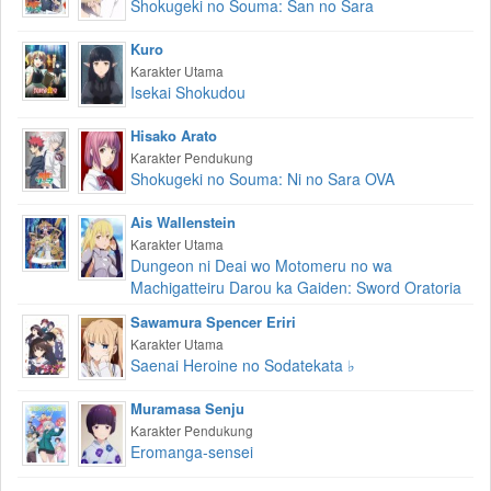
Shokugeki no Souma: San no Sara
Kuro
Karakter Utama
Isekai Shokudou
Hisako Arato
Karakter Pendukung
Shokugeki no Souma: Ni no Sara OVA
Ais Wallenstein
Karakter Utama
Dungeon ni Deai wo Motomeru no wa
Machigatteiru Darou ka Gaiden: Sword Oratoria
Sawamura Spencer Eriri
Karakter Utama
Saenai Heroine no Sodatekata ♭
Muramasa Senju
Karakter Pendukung
Eromanga-sensei