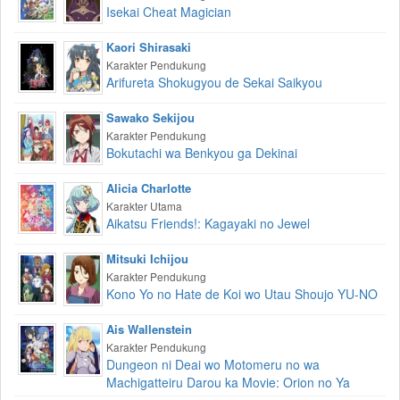
Isekai Cheat Magician
Kaori Shirasaki
Karakter Pendukung
Arifureta Shokugyou de Sekai Saikyou
Sawako Sekijou
Karakter Pendukung
Bokutachi wa Benkyou ga Dekinai
Alicia Charlotte
Karakter Utama
Aikatsu Friends!: Kagayaki no Jewel
Mitsuki Ichijou
Karakter Pendukung
Kono Yo no Hate de Koi wo Utau Shoujo YU-NO
Ais Wallenstein
Karakter Pendukung
Dungeon ni Deai wo Motomeru no wa
Machigatteiru Darou ka Movie: Orion no Ya