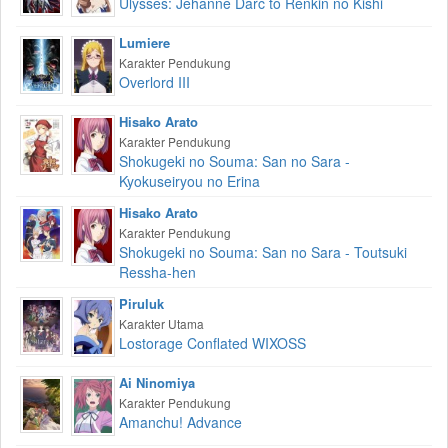
Ulysses: Jehanne Darc to Renkin no Kishi
Lumiere
Karakter Pendukung
Overlord III
Hisako Arato
Karakter Pendukung
Shokugeki no Souma: San no Sara -
Kyokuseiryou no Erina
Hisako Arato
Karakter Pendukung
Shokugeki no Souma: San no Sara - Toutsuki
Ressha-hen
Piruluk
Karakter Utama
Lostorage Conflated WIXOSS
Ai Ninomiya
Karakter Pendukung
Amanchu! Advance