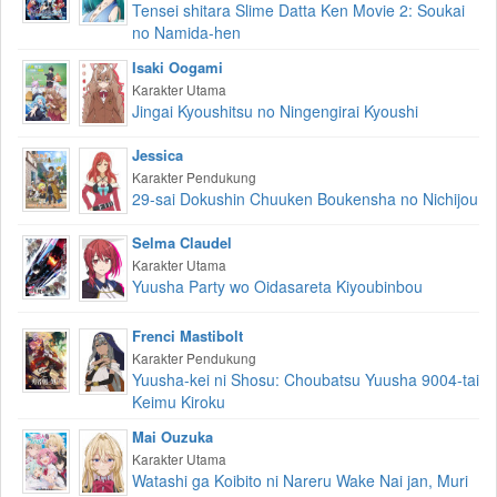
Tensei shitara Slime Datta Ken Movie 2: Soukai
no Namida-hen
Isaki Oogami
Karakter Utama
Jingai Kyoushitsu no Ningengirai Kyoushi
Jessica
Karakter Pendukung
29-sai Dokushin Chuuken Boukensha no Nichijou
Selma Claudel
Karakter Utama
Yuusha Party wo Oidasareta Kiyoubinbou
Frenci Mastibolt
Karakter Pendukung
Yuusha-kei ni Shosu: Choubatsu Yuusha 9004-tai
Keimu Kiroku
Mai Ouzuka
Karakter Utama
Watashi ga Koibito ni Nareru Wake Nai jan, Muri