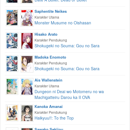
Saphentite Neikes
Karakter Utama
Monster Musume no Oishasan
Hisako Arato
Karakter Pendukung
Shokugeki no Souma: Gou no Sara
Madoka Enomoto
Karakter Pendukung
Shokugeki no Souma: Gou no Sara
Ais Wallenstein
Karakter Utama
Dungeon ni Deai wo Motomeru no wa
Machigatteiru Darou ka II OVA
Kanoka Amanai
Karakter Pendukung
Haikyuu!!: To the Top
Sawako Sekijou