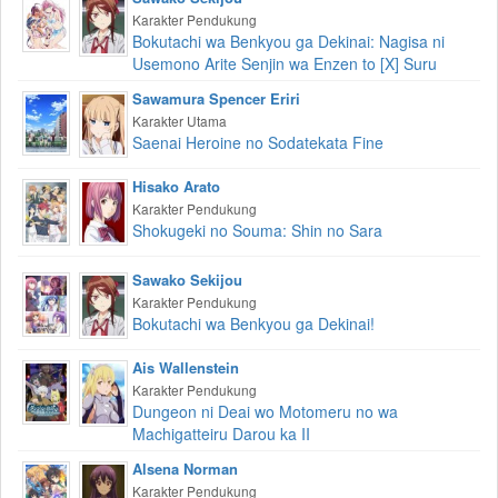
Karakter Pendukung
Bokutachi wa Benkyou ga Dekinai: Nagisa ni
Usemono Arite Senjin wa Enzen to [X] Suru
Sawamura Spencer Eriri
Karakter Utama
Saenai Heroine no Sodatekata Fine
Hisako Arato
Karakter Pendukung
Shokugeki no Souma: Shin no Sara
Sawako Sekijou
Karakter Pendukung
Bokutachi wa Benkyou ga Dekinai!
Ais Wallenstein
Karakter Pendukung
Dungeon ni Deai wo Motomeru no wa
Machigatteiru Darou ka II
Alsena Norman
Karakter Pendukung