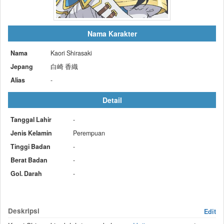
Nama Karakter
Nama
Kaori Shirasaki
Jepang
白崎 香織
Alias
-
Detail
Tanggal Lahir
-
Jenis Kelamin
Perempuan
Tinggi Badan
-
Berat Badan
-
Gol. Darah
-
Deskripsi
Edit