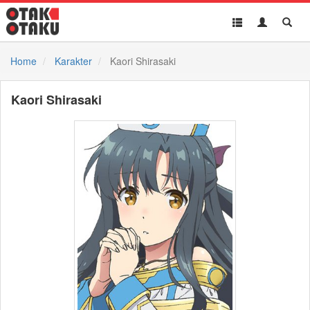
Toggle
Toggle
Toggl
navigation
Akun
Searc
Home
Karakter
Kaori Shirasaki
Kaori Shirasaki