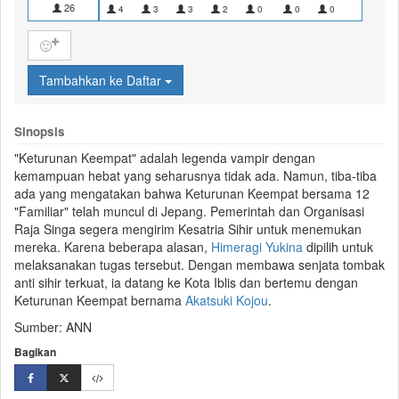
26
4
3
3
2
0
0
0
0
🙂
Tambahkan ke Daftar
Sinopsis
"Keturunan Keempat" adalah legenda vampir dengan
kemampuan hebat yang seharusnya tidak ada. Namun, tiba-tiba
ada yang mengatakan bahwa Keturunan Keempat bersama 12
"Familiar" telah muncul di Jepang. Pemerintah dan Organisasi
Raja Singa segera mengirim Kesatria Sihir untuk menemukan
mereka. Karena beberapa alasan,
Himeragi Yukina
dipilih untuk
melaksanakan tugas tersebut. Dengan membawa senjata tombak
anti sihir terkuat, ia datang ke Kota Iblis dan bertemu dengan
Keturunan Keempat bernama
Akatsuki Kojou
.
Sumber: ANN
Bagikan