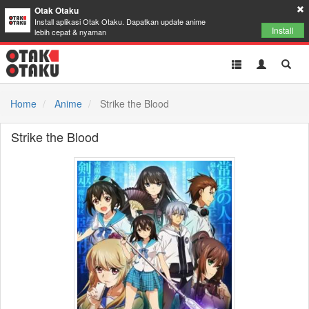
Otak Otaku
Install aplikasi Otak Otaku. Dapatkan update anime
Install
lebih cepat & nyaman
Toggle
Toggle
Toggl
navigation
Akun
Searc
Home
Anime
Strike the Blood
Strike the Blood