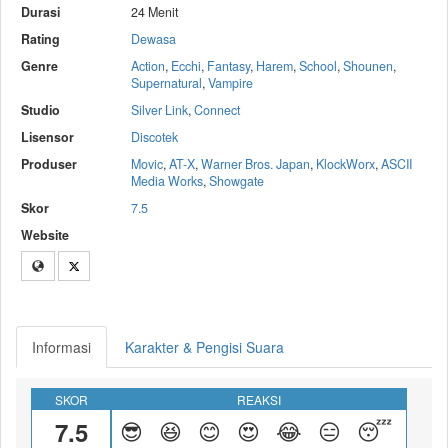
Durasi
24 Menit
Rating
Dewasa
Genre
Action
,
Ecchi
,
Fantasy
,
Harem
,
School
,
Shounen
,
Supernatural
,
Vampire
Studio
Silver Link
,
Connect
Lisensor
Discotek
Produser
Movic
,
AT-X
,
Warner Bros. Japan
,
KlockWorx
,
ASCII
Media Works
,
Showgate
Skor
7.5
Website
Informasi
Karakter & Pengisi Suara
SKOR
REAKSI
7.5
😎
😆
😊
😍
😂
😑
😴
😝