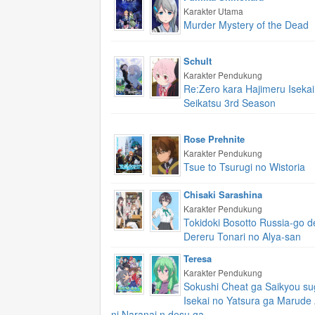
Karakter Utama
Murder Mystery of the Dead
Schult
Karakter Pendukung
Re:Zero kara Hajimeru Isekai
Seikatsu 3rd Season
Rose Prehnite
Karakter Pendukung
Tsue to Tsurugi no Wistoria
Chisaki Sarashina
Karakter Pendukung
Tokidoki Bosotto Russia-go d
Dereru Tonari no Alya-san
Teresa
Karakter Pendukung
Sokushi Cheat ga Saikyou sug
Isekai no Yatsura ga Marude 
ni Naranai n desu ga.