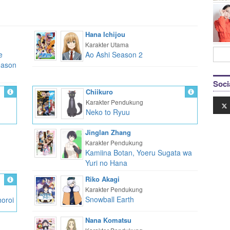
Hana Ichijou
Karakter Utama
e
Ao Ashi Season 2
eason
Soci
Chiikuro
Karakter Pendukung
Neko to Ryuu
Jinglan Zhang
Karakter Pendukung
Kamiina Botan, Yoeru Sugata wa
Yuri no Hana
Riko Akagi
Karakter Pendukung
Snowball Earth
oroi
Nana Komatsu