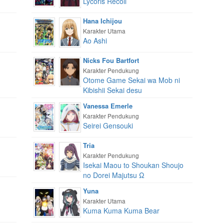
Lycoris Recoil
Hana Ichijou
Karakter Utama
Ao Ashi
Nicks Fou Bartfort
Karakter Pendukung
Otome Game Sekai wa Mob ni
Kibishii Sekai desu
Vanessa Emerle
Karakter Pendukung
Seirei Gensouki
Tria
Karakter Pendukung
Isekai Maou to Shoukan Shoujo
no Dorei Majutsu Ω
Yuna
Karakter Utama
Kuma Kuma Kuma Bear