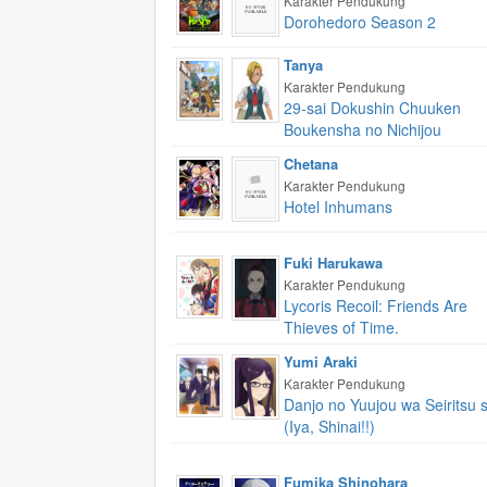
Karakter Pendukung
Dorohedoro Season 2
Tanya
Karakter Pendukung
29-sai Dokushin Chuuken
Boukensha no Nichijou
Chetana
Karakter Pendukung
Hotel Inhumans
Fuki Harukawa
Karakter Pendukung
Lycoris Recoil: Friends Are
Thieves of Time.
Yumi Araki
Karakter Pendukung
Danjo no Yuujou wa Seiritsu 
(Iya, Shinai!!)
Fumika Shinohara