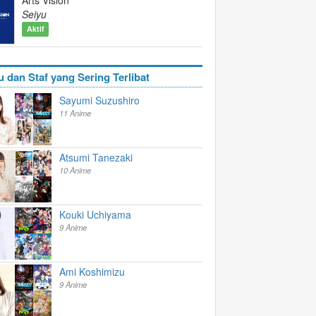
Seiyu
Aktif
u dan Staf yang Sering Terlibat
Sayumi Suzushiro
11 Anime
Atsumi Tanezaki
10 Anime
Kouki Uchiyama
9 Anime
Ami Koshimizu
9 Anime