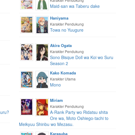
Karakter Pendukung
Maid-san wa Taberu dake
Haniyama
Karakter Pendukung
Towa no Yuugure
Akira Ogata
Karakter Pendukung
Sono Bisque Doll wa Koi wo Suru
Season 2
Kako Komada
Karakter Utama
Mono
Miriam
Karakter Pendukung
suru?
A-Rank Party wo Ridatsu shita
Ore wa, Moto Oshiego-tachi to
Meikyuu Shinbu wo Mezasu.
Karasuba