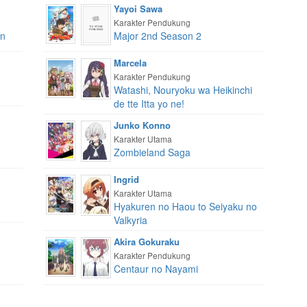
Yayoi Sawa
Karakter Pendukung
an
Major 2nd Season 2
Marcela
Karakter Pendukung
Watashi, Nouryoku wa Heikinchi
de tte Itta yo ne!
Junko Konno
Karakter Utama
Zombieland Saga
Ingrid
Karakter Utama
Hyakuren no Haou to Seiyaku no
Valkyria
Akira Gokuraku
Karakter Pendukung
Centaur no Nayami