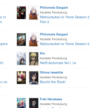
Philomela Sargant
Karakter Pendukung
o ni
Mahoutsukai no Yome Season 2
ni
Part 2
Philomela Sargant
Karakter Pendukung
oyers
Mahoutsukai no Yome Season 2
Kin
Karakter Pendukung
h!
NieR:Automata Ver1.1a
Shima Iwashita
Karakter Pendukung
ru no
Bocchi the Rock!
:
Fuki Harukawa
Karakter Pendukung