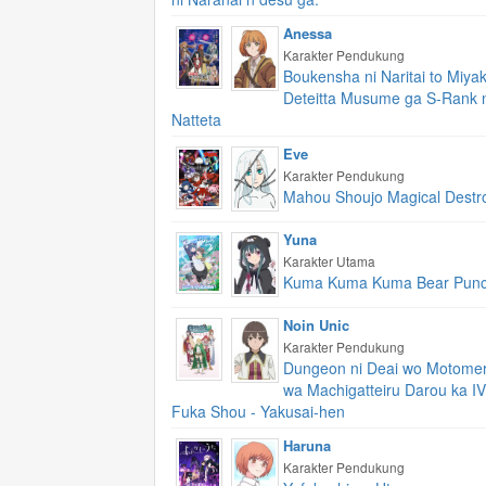
Anessa
Karakter Pendukung
Boukensha ni Naritai to Miyak
Deteitta Musume ga S-Rank 
Natteta
Eve
Karakter Pendukung
Mahou Shoujo Magical Destr
Yuna
Karakter Utama
Kuma Kuma Kuma Bear Punc
Noin Unic
Karakter Pendukung
Dungeon ni Deai wo Motome
wa Machigatteiru Darou ka IV
Fuka Shou - Yakusai-hen
Haruna
Karakter Pendukung