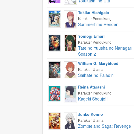
Yofukashi no Uta
Tokiko Hishigata
Karakter Pendukung
Summertime Render
Yomogi Emarl
Karakter Pendukung
Tate no Yuusha no Nariagari
Season 2
William G. Maryblood
Karakter Utama
Saihate no Paladin
Reina Atarashi
Karakter Pendukung
Kageki Shoujo!!
Junko Konno
Karakter Utama
Zombieland Saga: Revenge