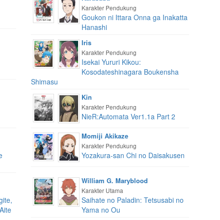
Karakter Pendukung
Goukon ni Ittara Onna ga Inakatta
Hanashi
Iris
Karakter Pendukung
Isekai Yururi Kikou:
Kosodateshinagara Boukensha
Shimasu
Kin
Karakter Pendukung
NieR:Automata Ver1.1a Part 2
Momiji Akikaze
Karakter Pendukung
e
Yozakura-san Chi no Daisakusen
William G. Maryblood
Karakter Utama
ite,
Saihate no Paladin: Tetsusabi no
Aite
Yama no Ou