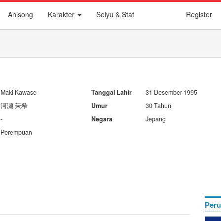
Anisong
Karakter
Seiyu & Staf
Register
Maki Kawase
Tanggal Lahir
31 Desember 1995
河瀬 茉希
Umur
30 Tahun
-
Negara
Jepang
Perempuan
Peru