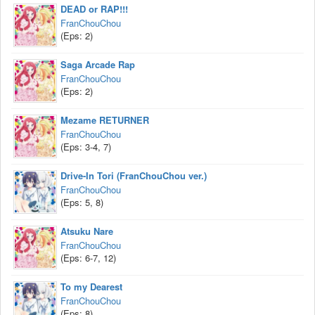
DEAD or RAP!!!
FranChouChou
(Eps: 2)
Saga Arcade Rap
FranChouChou
(Eps: 2)
Mezame RETURNER
FranChouChou
(Eps: 3-4, 7)
Drive-In Tori (FranChouChou ver.)
FranChouChou
(Eps: 5, 8)
Atsuku Nare
FranChouChou
(Eps: 6-7, 12)
To my Dearest
FranChouChou
(Eps: 8)