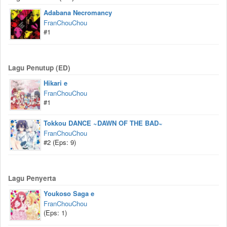
Adabana Necromancy
FranChouChou
#1
Lagu Penutup (ED)
Hikari e
FranChouChou
#1
Tokkou DANCE ~DAWN OF THE BAD~
FranChouChou
#2 (Eps: 9)
Lagu Penyerta
Youkoso Saga e
FranChouChou
(Eps: 1)