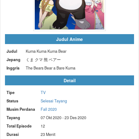
Judul Anime
Judul
Kuma Kuma Kuma Bear
Jepang
くま クマ 熊 ベアー
Inggris
The Bears Bear a Bare Kuma
Detail
Tipe
TV
Status
Selesai Tayang
Musim Perdana
Fall 2020
Tayang
07 Okt 2020 - 23 Des 2020
Total Episode
12
Durasi
23 Menit