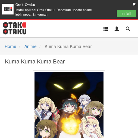
Otak Otaku
Install aplikasi Otak Otaku. Dapatkan update anime
Install
lebih cepat & nyaman
Toggle
Toggle
Toggl
navigation
Akun
Searc
Home
Anime
Kuma Kuma Kuma Bear
Kuma Kuma Kuma Bear