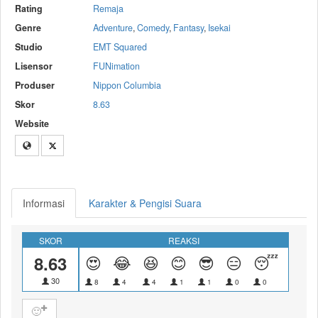
Rating
Remaja
Genre
Adventure
,
Comedy
,
Fantasy
,
Isekai
Studio
EMT Squared
Lisensor
FUNimation
Produser
Nippon Columbia
Skor
8.63
Website
Informasi
Karakter & Pengisi Suara
SKOR
REAKSI
8.63
😍
😂
😆
😊
😎
😑
😴
😝
30
8
4
4
1
1
0
0
0
🙂