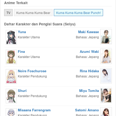
Anime Terkait
TV
Kuma Kuma Kuma Bear
Kuma Kuma Kuma Bear Punch!
Daftar Karakter dan Pengisi Suara (Seiyu)
Yuna
Maki Kawase
Karakter Utama
Bahasa: Jepang
Fina
Azumi Waki
Karakter Utama
Bahasa: Jepang
Noire Foschurose
Rina Hidaka
Karakter Pendukung
Bahasa: Jepang
Shuri
Miyu Tomita
Karakter Pendukung
Bahasa: Jepang
Misaana Farrengram
Satomi Amano
Karakter Pendukung
Bahasa: Jepang