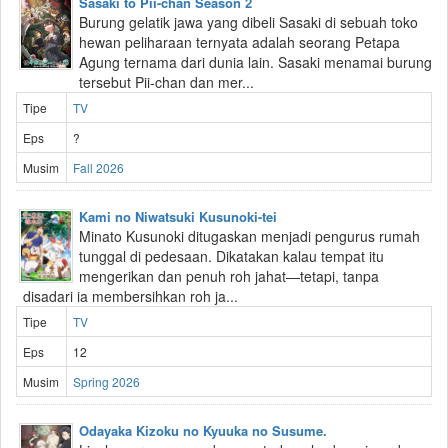
Sasaki to Pii-chan Season 2
Burung gelatik jawa yang dibeli Sasaki di sebuah toko
hewan peliharaan ternyata adalah seorang Petapa
Agung ternama dari dunia lain. Sasaki menamai burung
tersebut Pii-chan dan mer...
Tipe
TV
Eps
?
Musim
Fall 2026
Kami no Niwatsuki Kusunoki-tei
Minato Kusunoki ditugaskan menjadi pengurus rumah
tunggal di pedesaan. Dikatakan kalau tempat itu
mengerikan dan penuh roh jahat—tetapi, tanpa
disadari ia membersihkan roh ja...
Tipe
TV
Eps
12
Musim
Spring 2026
Odayaka Kizoku no Kyuuka no Susume.