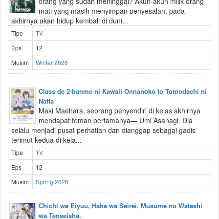
orang yang sudah meninggal? Akun-akun milik orang
mati yang masih menyimpan penyesalan, pada
akhirnya akan hidup kembali di duni...
Tipe
TV
Eps
12
Musim
Winter 2026
Class de 2-banme ni Kawaii Onnanoko to Tomodachi ni
Natta
Maki Maehara, seorang penyendiri di kelas akhirnya
mendapat teman pertamanya— Umi Asanagi. Dia
selalu menjadi pusat perhatian dan dianggap sebagai gadis
terimut kedua di kela...
Tipe
TV
Eps
12
Musim
Spring 2026
Chichi wa Eiyuu, Haha wa Seirei, Musume no Watashi
wa Tenseisha.