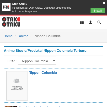
Otak Otaku
Install aplikasi Otak Otaku. Dapatkan update anime
Install
lebih cepat & nyaman
Toggle
Toggle
Toggl
navigation
Akun
Searc
Home
Anime
Nippon Columbia
Anime Studio/Produksi Nippon Columbia Terbaru
Filter :
Nippon Columbia