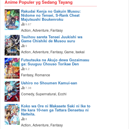
Anime Populer yg Sedang Tayang
Rakudai Kenja no Gakuin Musou:
Nidome no Tensei, S-Rank Cheat
Majutsushi Boukenroku
9.67
Action, Adventure, Fantasy
Tsuihou sareta Tensei Juukishi wa
Game Chishiki de Musou suru
9
Action, Adventure, Fantasy, Game, Isekai
Futsutsuka na Akujo dewa Gozaimasu
ga: Suuguu Chouso Torikae Den
9.2
Fantasy, Romance
Ushiro no Shoumen Kamui-san
7.38
Comedy, Supernatural, Ecchi
Koko wa Ore ni Makasete Saki ni Ike to
Itte kara 10-nen ga Tattara Densetsu ni
Natteita.
8
Action, Adventure, Fantasy