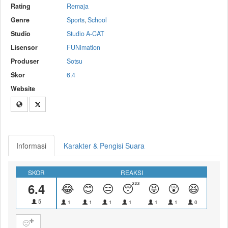
Rating
Remaja
Genre
Sports
,
School
Studio
Studio A-CAT
Lisensor
FUNimation
Produser
Sotsu
Skor
6.4
Website
Informasi
Karakter & Pengisi Suara
SKOR
REAKSI
6.4
😂
😊
😑
😴
😝
😲
😆
😎
5
1
1
1
1
1
1
0
0
🙂